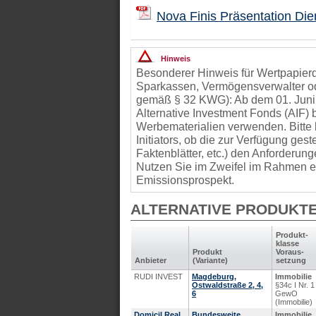
Nova Finis Präsentation Die
Hinweis
Besonderer Hinweis für Wertpapierd
Sparkassen, Vermögensverwalter od
gemäß § 32 KWG): Ab dem 01. Juni
Alternative Investment Fonds (AIF
Werbematerialien verwenden. Bitte 
Initiators, ob die zur Verfügung gest
Faktenblätter, etc.) den Anforder
Nutzen Sie im Zweifel im Rahmen ei
Emissionsprospekt.
ALTERNATIVE PRODUKT
Produkt­
klasse
Produkt
Voraus­
Anbieter
(Variante)
setzung
RUDI INVEST
Magdeburg,
Immobilie
Ostwaldstraße 2, 4,
§34c I Nr. 1
6
GewO
(Immobilie)
Domicil Real
Bundesweite
Immobilie