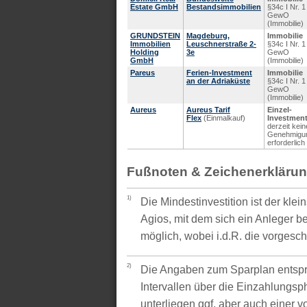
Estate GmbH
Bestandsimmobilien
§34c I Nr. 1
GewO
(Immobilie)
GRUNDSTEIN
Magdeburg,
Immobilie
Immobilien
Leuschnerstraße 2-
§34c I Nr. 1
Holding
3e
GewO
GmbH
(Immobilie)
Pareus
Ferien-Investment
Immobilie
an der Adriaküste
§34c I Nr. 1
GewO
(Immobilie)
Aureus
Aureus Tarif
Einzel-
Flex
(Einmalkauf)
Investmen
derzeit kein
Genehmigu
erforderlich
Fußnoten & Zeichenerkläru
1)
Die Mindestinvestition ist der kle
Agios, mit dem sich ein Anleger be
möglich, wobei i.d.R. die vorgesc
2)
Die Angaben zum Sparplan entspr
Intervallen über die Einzahlungsp
unterliegen ggf. aber auch einer 