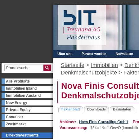
Über uns
Partner werden
Newsletter
Startseite
>
Immobilien
>
Denk
Denkmalschutzobjekte >
Fakten
Alle Produkte
Nova Finis Consult
Immobilien Inland
Denkmalschutzobj
Immobilien Ausland
New Energy
Faktenblatt
Downloads
Basisdaten
Private Equity
Container
Anbieter:
Nova Finis Consulting GmbH
Pro
Zweitmarkt
Voraussetzung:
§34c I Nr. 1 GewO (Immobilie
Direktinvestments