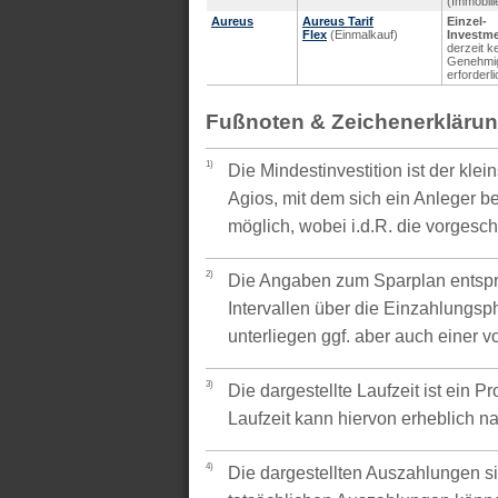
(Immobili
Aureus
Aureus Tarif
Einzel-
Flex
(Einmalkauf)
Investm
derzeit k
Genehmi
erforderli
Fußnoten & Zeichenerkläru
1)
Die Mindestinvestition ist der kle
Agios, mit dem sich ein Anleger be
möglich, wobei i.d.R. die vorgesc
2)
Die Angaben zum Sparplan entspr
Intervallen über die Einzahlungsp
unterliegen ggf. aber auch einer 
3)
Die dargestellte Laufzeit ist ein P
Laufzeit kann hiervon erheblich 
4)
Die dargestellten Auszahlungen si