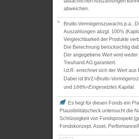
tatsächlichen Auszahlungen könne
abweichen.
5)
Brutto-Vermögenszuwachs p.a.. Der
Auszahlungen abzgl. 100% (Kapital
Vergleichbarkeit der Produkte verb
Die Berechnung berücksichtig dabe
Der angegebene Wert wird weder 
Treuhand AG garantiert.
I.d.R. errechnet sich der Wert aus
Dabei ist
=
Brutto-Vermögens
BVZ
und
=
Eingesetztes Kapital
.
100%
Es liegt für diesen Fonds ein Pl
Plausibilitätscheck untersucht die N
Schlüssigkeit von Fondsprospekt (
Fondskonzept, Asset, Performance/P