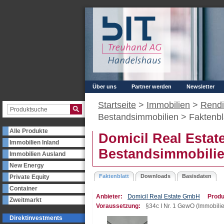
Über uns
Partner werden
Newsletter
Startseite
>
Immobilien
>
Rendi
Bestandsimmobilien >
Faktenbl
Alle Produkte
Domicil Real Esta
Immobilien Inland
Bestandsimmobili
Immobilien Ausland
New Energy
Faktenblatt
Downloads
Basisdaten
Private Equity
Container
Anbieter:
Domicil Real Estate GmbH
Produ
Zweitmarkt
Voraussetzung:
§34c I Nr. 1 GewO (Immobilie
Direktinvestments