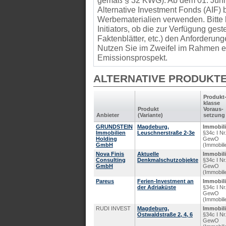
gemäß § 32 KWG): Ab dem 01. Juni
Alternative Investment Fonds (AIF
Werbematerialien verwenden. Bitte 
Initiators, ob die zur Verfügung gest
Faktenblätter, etc.) den Anforder
Nutzen Sie im Zweifel im Rahmen ei
Emissionsprospekt.
ALTERNATIVE PRODUKT
Produkt
klasse
Produkt
Voraus­
Anbieter
(Variante)
setzung
GRUNDSTEIN
Magdeburg,
Immobil
Immobilien
Leuschnerstraße 2-3e
§34c I Nr
Holding
GewO
GmbH
(Immobili
Nova Finis
Aktuelle
Immobil
Consulting
Denkmalschutzobjekte
§34c I Nr
GmbH
GewO
(Immobili
Pareus
Ferien-Investment an
Immobil
der Adriaküste
§34c I Nr
GewO
(Immobili
RUDI INVEST
Magdeburg,
Immobil
Ostwaldstraße 2, 4, 6
§34c I Nr
GewO