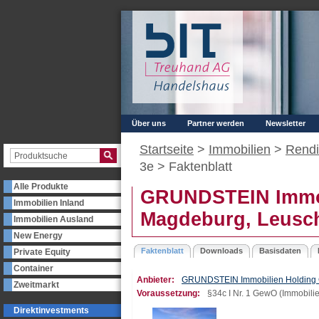
Über uns
Partner werden
Newsletter
Startseite
>
Immobilien
>
Rendi
3e >
Faktenblatt
Alle Produkte
GRUNDSTEIN Immob
Immobilien Inland
Magdeburg, Leusch
Immobilien Ausland
New Energy
Faktenblatt
Downloads
Basisdaten
Private Equity
Container
Anbieter:
GRUNDSTEIN Immobilien Holdin
Zweitmarkt
Voraussetzung:
§34c I Nr. 1 GewO (Immobilie
Direktinvestments