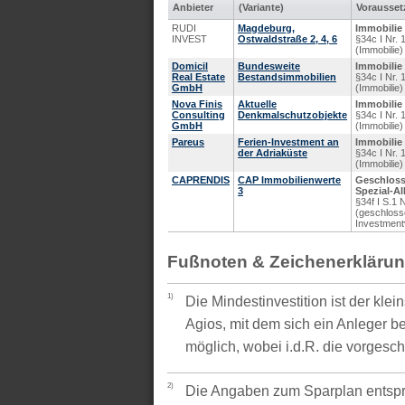
Anbieter
(Variante)
Voraus­se
RUDI
Magdeburg,
Immobilie
INVEST
Ostwaldstraße 2, 4, 6
§34c I Nr.
(Immobilie)
Domicil
Bundesweite
Immobilie
Real Estate
Bestandsimmobilien
§34c I Nr.
GmbH
(Immobilie)
Nova Finis
Aktuelle
Immobilie
Consulting
Denkmalschutzobjekte
§34c I Nr.
GmbH
(Immobilie)
Pareus
Ferien-Investment an
Immobilie
der Adriaküste
§34c I Nr.
(Immobilie)
CAPRENDIS
CAP Immobilienwerte
Geschloss
3
Spezial-AI
§34f I S.1
(geschlos
Investmen
Fußnoten & Zeichenerkläru
1)
Die Mindestinvestition ist der kle
Agios, mit dem sich ein Anleger be
möglich, wobei i.d.R. die vorgesc
2)
Die Angaben zum Sparplan entspr