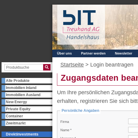
Über uns
Partner werden
Newsletter
Startseite
>
Login beantragen
Zugangsdaten bea
Alle Produkte
Immobilien Inland
Um Ihre persönlichen Zugangsda
Immobilien Ausland
erhalten, registrieren Sie sich bi
New Energy
Private Equity
Persönliche Angaben
Container
Firma
Zweitmarkt
Name *
Direktinvestments