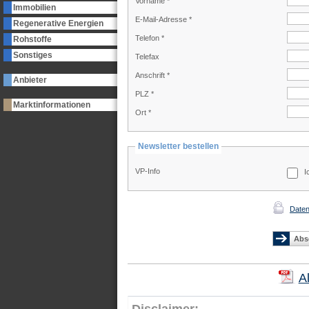
Vorname *
Immobilien
E-Mail-Adresse *
Regenerative Energien
Telefon *
Rohstoffe
Sonstiges
Telefax
Anschrift *
Anbieter
PLZ *
Marktinformationen
Ort *
Newsletter bestellen
VP-Info
I
Daten
A