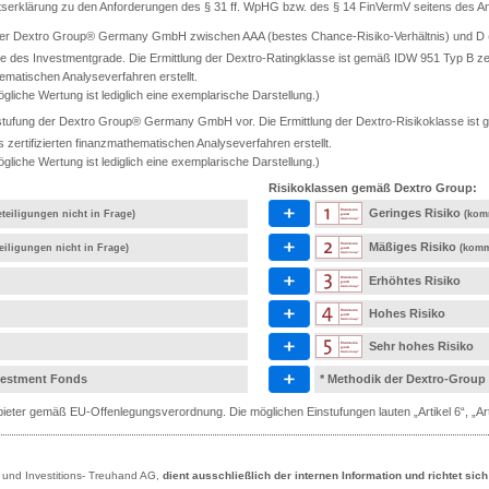
ätserklärung zu den Anforderungen des § 31 ff. WpHG bzw. des § 14 FinVermV seitens des Anb
 der Dextro Group® Germany GmbH zwischen AAA (bestes Chance-Risiko-Verhältnis) und D (s
e des Investmentgrade. Die Ermittlung der Dextro-Ratingklasse ist gemäß IDW 951 Typ B ze
ematischen Analyseverfahren erstellt.
gliche Wertung ist lediglich eine exemplarische Darstellung.)
tufung der Dextro Group® Germany GmbH vor. Die Ermittlung der Dextro-Risikoklasse ist ge
rtifizierten finanzmathematischen Analyseverfahren erstellt.
gliche Wertung ist lediglich eine exemplarische Darstellung.)
Risikoklassen gemäß Dextro Group:
Geringes Risiko
teiligungen nicht in Frage)
(kom
Mäßiges Risiko
eiligungen nicht in Frage)
(komm
Erhöhtes Risiko
Hohes Risiko
Sehr hohes Risiko
nvestment Fonds
* Methodik der Dextro-Group
eter gemäß EU-Offenlegungsverordnung. Die möglichen Einstufungen lauten „Artikel 6“, „Artik
- und Investitions- Treuhand AG,
dient ausschließlich der internen Information und richtet sic