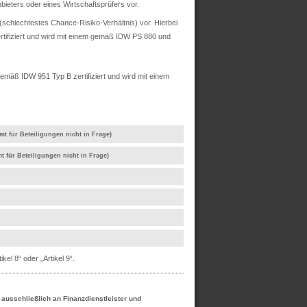
ieters oder eines Wirtschaftsprüfers vor.
chlechtestes Chance-Risiko-Verhältnis) vor. Hierbei
rtifiziert und wird mit einem gemäß IDW PS 880 und
mäß IDW 951 Typ B zertifiziert und wird mit einem
mt für Beteiligungen nicht in Frage)
t für Beteiligungen nicht in Frage)
el 8“ oder „Artikel 9“.
h ausschließlich an Finanzdienstleister und