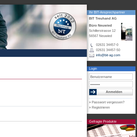
Ihr BIT-Ansprechpartner
BIT Treuhand AG
Büro Neuwied
Schillerstrasse 12
56567 Neuwied
02631 34457-0
02631 34457-50
info@bit-ag.com
Login
» Passwort vergessen?
» Registrieren
Gefragte Produkte