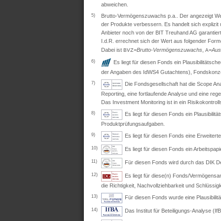
abweichen.
5)
Brutto-Vermögenszuwachs p.a.. Der angezeigt Wert 
der Produkte verbessern. Es handelt sich explizi
Anbieter noch von der BIT Treuhand AG garantiert
I.d.R. errechnet sich der Wert aus folgender Form
Dabei ist
=
Brutto-Vermögenszuwachs
,
=
Aus
BVZ
A
6)
Es liegt für diesen Fonds ein Plausibilitäts
der Angaben des IdWS4 Gutachtens), Fondskonzep
7)
Die Fondsgesellschaft hat die Scope Ana
Reporting, eine fortlaufende Analyse und eine re
Das Investment Monitoring ist in ein Risikokontro
8)
Es liegt für diesen Fonds ein Plausibil
Produktprüfungsaufgaben.
9)
Es liegt für diesen Fonds eine Erweite
10)
Es liegt für diesen Fonds ein Arbeitspapi
11)
Für diesen Fonds wird durch das DIK Deut
12)
Es liegt für diese(n) Fonds/Vermögensan
die Richtigkeit, Nachvollziehbarkeit und Schlüssig
13)
Für diesen Fonds wurde eine Plausibili
14)
Das Institut für Beteiligungs-Analyse (IfB