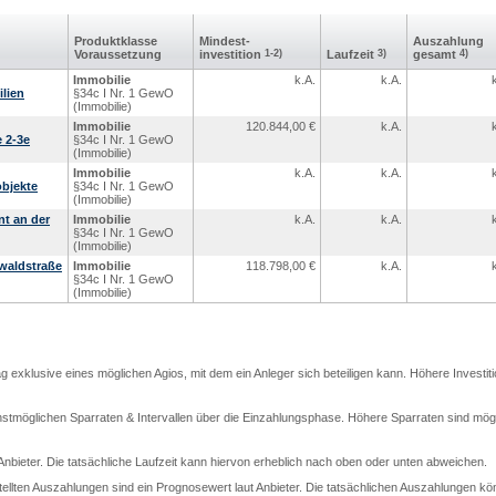
Produkt­klasse
Mindest­
Aus­zahlung
Voraus­setzung
investition
1-2)
Laufzeit
3)
gesamt
4)
Immobilie
k.A.
k.A.
lien
§34c I Nr. 1 GewO
(Immobilie)
Immobilie
120.844,00
€
k.A.
 2-3e
§34c I Nr. 1 GewO
(Immobilie)
Immobilie
k.A.
k.A.
bjekte
§34c I Nr. 1 GewO
(Immobilie)
nt an der
Immobilie
k.A.
k.A.
§34c I Nr. 1 GewO
(Immobilie)
waldstraße
Immobilie
118.798,00
€
k.A.
§34c I Nr. 1 GewO
(Immobilie)
rag exklusive eines möglichen Agios, mit dem ein Anleger sich beteiligen kann. Höhere Investit
stmöglichen Sparraten & Intervallen über die Einzahlungsphase. Höhere Sparraten sind mögli
t Anbieter. Die tatsächliche Laufzeit kann hiervon erheblich nach oben oder unten abweichen.
llten Auszahlungen sind ein Prognosewert laut Anbieter. Die tatsächlichen Auszahlungen kö