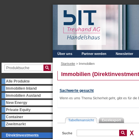
Über uns
Partner werden
Newsletter
Startseite
>
Immobilien
Immobilien (Direktinvestment
Alle Produkte
Immobilien Inland
Sachwerte gesucht
Immobilien Ausland
Wenn es ums Thema Sicherheit geht, gibt es für die 
New Energy
Private Equity
Container
Tabellenansicht
Excelexport
Zweitmarkt
Suche
Direktinvestments