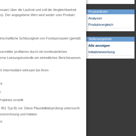
tz) über die Laufzeit und soll die Vergleichbarkeit
Produktfinder
utto). Der angegebene Wert wird weder vom Produkt-
Analysen
Produktvergleich
 wirtschaftliche Schlüssigkeit von Fondsprospekt (gemäß
Stellenangebote
Alle anzeigen
mittler profitieren durch ein kontinuierliches
Initiativbewerbung
ne Leistungskontrolle ein einheitliches Berichtswesen.
zt Intermediäre wirksam bei Ihren
t.
r.
ojektes erstellt.
51 Typ B) vor. Diese Plausibilitätsprüfung untersucht
oserechnung und Initiator.
t.