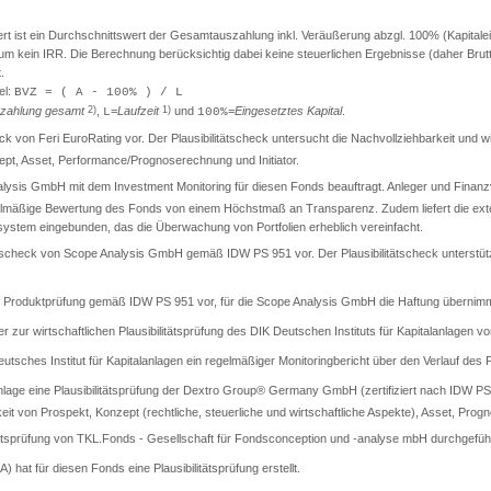
ist ein Durchschnittswert der Gesamtauszahlung inkl. Veräußerung abzgl. 100% (Kapitaleinsa
t um kein IRR. Die Berechnung berücksichtig dabei keine steuerlichen Ergebnisse (daher Br
.
el:
BVZ = ( A - 100% ) / L
zahlung gesamt
2)
,
=
Laufzeit
1)
und
=
Eingesetztes Kapital
.
L
100%
check von Feri EuroRating vor. Der Plausibilitätscheck untersucht die Nachvollziehbarkeit und
t, Asset, Performance/Prognoserechnung und Initiator.
lysis GmbH mit dem Investment Monitoring für diesen Fonds beauftragt. Anleger und Finanzver
gelmäßige Bewertung des Fonds von einem Höchstmaß an Transparenz. Zudem liefert die exter
llsystem eingebunden, das die Überwachung von Portfolien erheblich vereinfacht.
itätscheck von Scope Analysis GmbH gemäß IDW PS 951 vor. Der Plausibilitätscheck unterstüt
rte Produktprüfung gemäß IDW PS 951 vor, für die Scope Analysis GmbH die Haftung übernimm
er zur wirtschaftlichen Plausibilitätsprüfung des DIK Deutschen Instituts für Kapitalanlagen vo
sches Institut für Kapitalanlagen ein regelmäßiger Monitoringbericht über den Verlauf des Pr
lage eine Plausibilitätsprüfung der Dextro Group® Germany GmbH (zertifiziert nach IDW PS 9
keit von Prospekt, Konzept (rechtliche, steuerliche und wirtschaftliche Aspekte), Asset, Progn
tätsprüfung von TKL.Fonds - Gesellschaft für Fondsconception und -analyse mbH durchgeführ
A) hat für diesen Fonds eine Plausibilitätsprüfung erstellt.