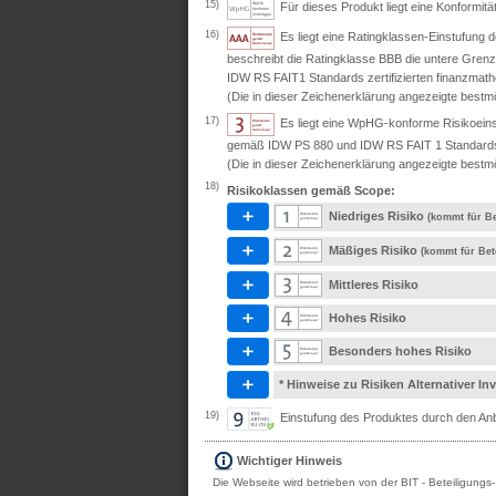
15)
Für dieses Produkt liegt eine Konformit
16)
Es liegt eine Ratingklassen-Einstufung
beschreibt die Ratingklasse BBB die untere Grenz
IDW RS FAIT1 Standards zertifizierten finanzmath
(Die in dieser Zeichenerklärung angezeigte bestmö
17)
Es liegt eine WpHG-konforme Risikoeins
gemäß IDW PS 880 und IDW RS FAIT 1 Standards ze
(Die in dieser Zeichenerklärung angezeigte bestmö
18)
Risikoklassen gemäß Scope:
Niedriges Risiko
(kommt für Be
Mäßiges Risiko
(kommt für Bet
Mittleres Risiko
Hohes Risiko
Besonders hohes Risiko
* Hinweise zu Risiken Alternativer I
19)
Einstufung des Produktes durch den Anbi
Wichtiger Hinweis
Die Webseite wird betrieben von der BIT - Beteiligungs