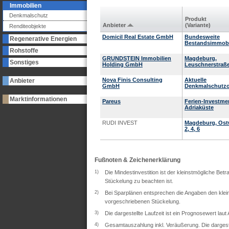
Immobilien
Denkmalschutz
Produkt
Anbieter
(Variante)
Renditeobjekte
Domicil Real Estate GmbH
Bundesweite
Regenerative Energien
Bestandsimmobi
Rohstoffe
GRUNDSTEIN Immobilien
Magdeburg,
Sonstiges
Holding GmbH
Leuschnerstraße
Nova Finis Consulting
Aktuelle
Anbieter
GmbH
Denkmalschutzo
Marktinformationen
Pareus
Ferien-Investme
Adriaküste
RUDI INVEST
Magdeburg, Ost
2, 4, 6
Fußnoten & Zeichenerklärung
1)
Die Mindestinvestition ist der kleinstmögliche Bet
Stückelung zu beachten ist.
2)
Bei Sparplänen entsprechen die Angaben den klein
vorgeschriebenen Stückelung.
3)
Die dargestellte Laufzeit ist ein Prognosewert lau
4)
Gesamtauszahlung inkl. Veräußerung. Die dargeste