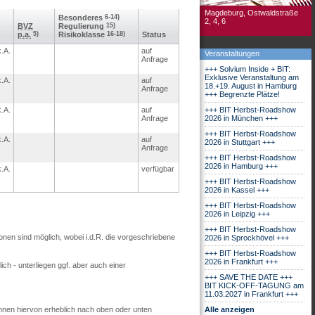
Magdeburg, Ostwaldstraße
Besonderes
6-14)
2, 4, 6
BVZ
Regulierung
15)
p.a.
5)
Risikoklasse
16-18)
Status
k.A.
auf
Veranstaltungen
Anfrage
+++ Solvium Inside + BIT:
Exklusive Veranstaltung am
k.A.
auf
18.+19. August in Hamburg
Anfrage
+++ Begrenzte Plätze!
k.A.
auf
+++ BIT Herbst-Roadshow
Anfrage
2026 in München +++
+++ BIT Herbst-Roadshow
k.A.
auf
2026 in Stuttgart +++
Anfrage
+++ BIT Herbst-Roadshow
2026 in Hamburg +++
k.A.
verfügbar
+++ BIT Herbst-Roadshow
2026 in Kassel +++
+++ BIT Herbst-Roadshow
2026 in Leipzig +++
+++ BIT Herbst-Roadshow
ionen sind möglich, wobei i.d.R. die vorgeschriebene
2026 in Sprockhövel +++
+++ BIT Herbst-Roadshow
2026 in Frankfurt +++
ch - unterliegen ggf. aber auch einer
+++ SAVE THE DATE +++
BIT KICK-OFF-TAGUNG am
11.03.2027 in Frankfurt +++
nnen hiervon erheblich nach oben oder unten
Alle anzeigen