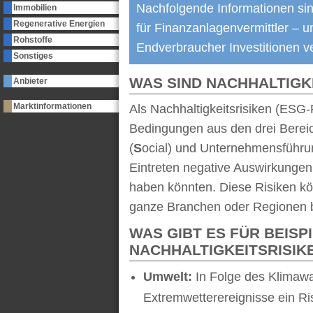
Nachfolgende Informationen sind 
Immobilien
Regenerative Energien
für Finanzanlagenvermittler – 
Rohstoffe
Endverbraucher Investitionen ve
Sonstiges
WAS SIND NACHHALTIGK
Anbieter
Marktinformationen
Als Nachhaltigkeitsrisiken (ESG
Bedingungen aus den drei Berei
(
S
ocial) und Unternehmensführu
Eintreten negative Auswirkungen 
haben könnten. Diese Risiken k
ganze Branchen oder Regionen b
WAS GIBT ES FÜR BEISP
NACHHALTIGKEITSRISIKE
Umwelt:
In Folge des Klimawa
Extremwetterereignisse ein Ris