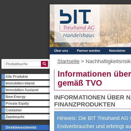
Über uns
Partner werden
Newsletter
Startseite
>
Nachhaltigkeitsrisi
Informationen über
Alle Produkte
gemäß TVO
Immobilien Inland
Immobilien Ausland
INFORMATIONEN ÜBER N
New Energy
FINANZPRODUKTEN
Private Equity
Container
Zweitmarkt
Hinweis: Die BIT Treuhand AG v
Endverbraucher und erbringt au
Direktinvestments