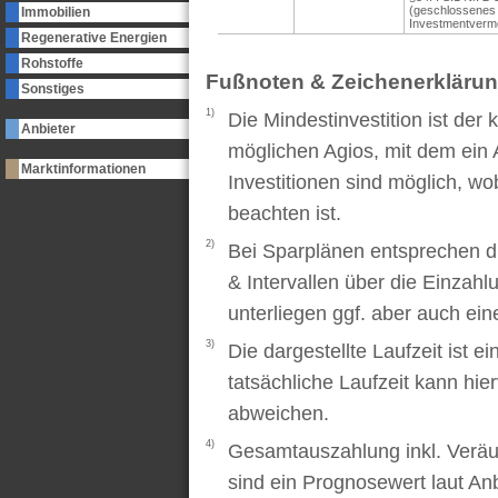
(geschlossenes
Immobilien
Investmentverm
Regenerative Energien
Rohstoffe
Fußnoten & Zeichenerkläru
Sonstiges
1)
Die Mindestinvestition ist der
Anbieter
möglichen Agios, mit dem ein 
Marktinformationen
Investitionen sind möglich, wo
beachten ist.
2)
Bei Sparplänen entsprechen d
& Intervallen über die Einzah
unterliegen ggf. aber auch ei
3)
Die dargestellte Laufzeit ist e
tatsächliche Laufzeit kann hi
abweichen.
4)
Gesamtauszahlung inkl. Veräu
sind ein Prognosewert laut An