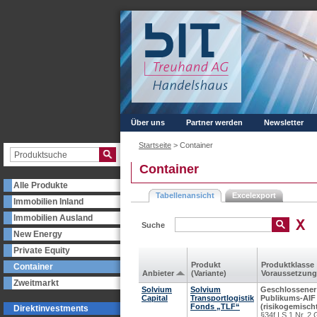
Über uns
Partner werden
Newsletter
Startseite
>
Container
Container
Alle Produkte
Tabellenansicht
Excelexport
Immobilien Inland
Immobilien Ausland
Suche
New Energy
Private Equity
Produkt
Produkt­klasse
Container
Anbieter
(Variante)
Voraus­setzung
Zweitmarkt
Solvium
Solvium
Geschlossener
Capital
Transportlogistik
Publikums-AIF
Fonds „TLF“
(risikogemisch
Direktinvestments
§34f I S.1 Nr. 