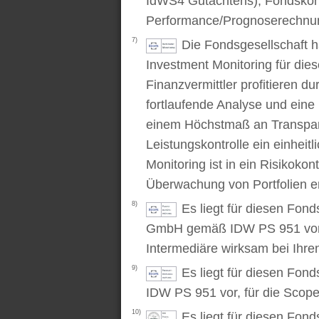
IdWS4 Gutachtens), Fondskon
Performance/Prognoserechnung
7)
Die Fondsgesellschaft 
Investment Monitoring für die
Finanzvermittler profitieren du
fortlaufende Analyse und ein
einem Höchstmaß an Transpare
Leistungskontrolle ein einhei
Monitoring ist in ein Risikoko
Überwachung von Portfolien er
8)
Es liegt für diesen Fond
GmbH gemäß IDW PS 951 vor. D
Intermediäre wirksam bei Ihr
9)
Es liegt für diesen Fon
IDW PS 951 vor, für die Scop
10)
Es liegt für diesen Fond