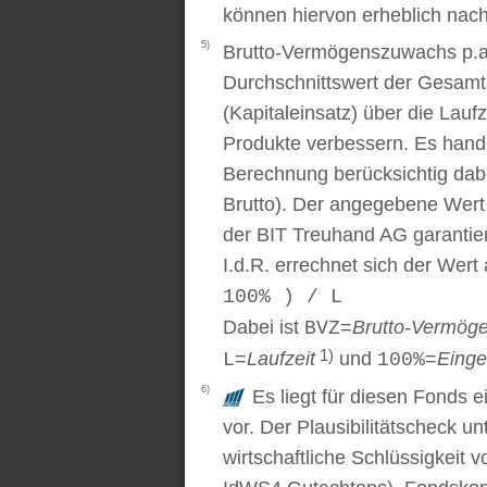
können hiervon erheblich nac
5)
Brutto-Vermögenszuwachs p.a..
Durchschnittswert der Gesamt
(Kapitaleinsatz) über die Laufz
Produkte verbessern. Es handel
Berechnung berücksichtig dabe
Brutto). Der angegebene Wert
der BIT Treuhand AG garantier
I.d.R. errechnet sich der Wert
100% ) / L
Dabei ist
=
Brutto-Vermög
BVZ
1)
=
Laufzeit
und
=
Einge
L
100%
6)
Es liegt für diesen Fonds e
vor. Der Plausibilitätscheck u
wirtschaftliche Schlüssigkei