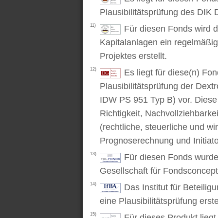
Plausibilitätsprüfung des DIK D
11)
Für diesen Fonds wird d
Kapitalanlagen ein regelmäßig
Projektes erstellt.
12)
Es liegt für diese(n) F
Plausibilitätsprüfung der Dex
IDW PS 951 Typ B) vor. Diese P
Richtigkeit, Nachvollziehbarke
(rechtliche, steuerliche und wi
Prognoserechnung und Initiato
13)
Für diesen Fonds wurde 
Gesellschaft für Fondsconcep
14)
Das Institut für Beteili
eine Plausibilitätsprüfung erstel
15)
Für dieses Produkt lieg