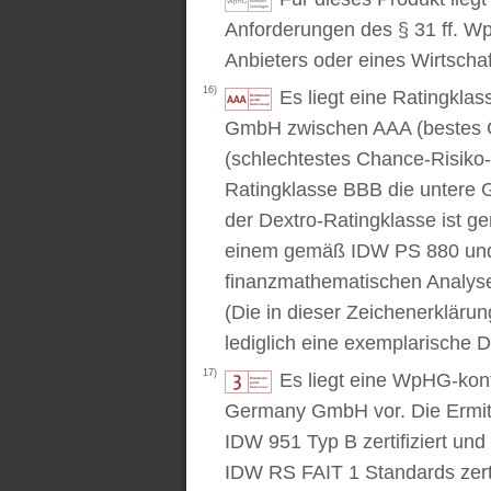
Anforderungen des § 31 ff. W
Anbieters oder eines Wirtschaf
16)
Es liegt eine Ratingkl
GmbH zwischen AAA (bestes C
(schlechtestes Chance-Risiko-V
Ratingklasse BBB die untere 
der Dextro-Ratingklasse ist ge
einem gemäß IDW PS 880 und 
finanzmathematischen Analysev
(Die in dieser Zeichenerkläru
lediglich eine exemplarische D
17)
Es liegt eine WpHG-kon
Germany GmbH vor. Die Ermitt
IDW 951 Typ B zertifiziert u
IDW RS FAIT 1 Standards zert