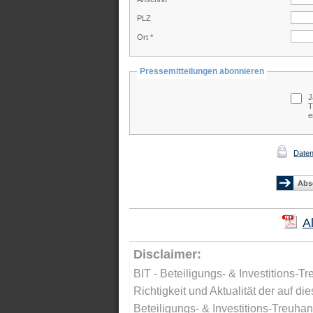
PLZ
Ort *
Pressemitteilungen abonnieren
J
T
e
Daten
A
Disclaimer:
BIT - Beteiligungs- & Investitions-Tr
Richtigkeit und Aktualität der auf di
Beteiligungs- & Investitions-Treuha