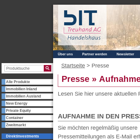
Über uns
Partner werden
Newsletter
Startseite
>
Presse
Presse » Aufnahme 
Alle Produkte
Immobilien Inland
Lesen Sie hier unsere aktuellen
Immobilien Ausland
New Energy
Private Equity
AUFNAHME IN DEN PRES
Container
Zweitmarkt
Sie möchten regelmäßig unsere
Pressemitteilungen als E-Mail er
Direktinvestments