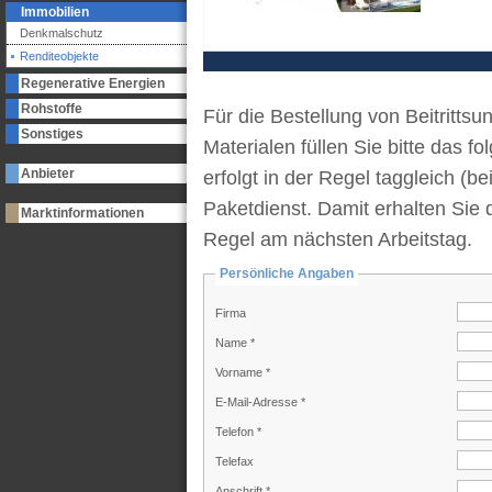
Immobilien
Denkmalschutz
Renditeobjekte
Regenerative Energien
Rohstoffe
Für die Bestellung von Beitrittsu
Sonstiges
Materialen füllen Sie bitte das 
Anbieter
erfolgt in der Regel taggleich (b
Paketdienst. Damit erhalten Sie 
Marktinformationen
Regel am nächsten Arbeitstag.
Persönliche Angaben
Firma
Name *
Vorname *
E-Mail-Adresse *
Telefon *
Telefax
Anschrift *