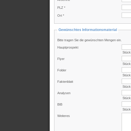
PLZ *
Ort *
Gewünschtes Informationsmaterial
Bitte tragen Sie die gewünschten Mengen ein.
Hauptprospekt
Stück
Flyer
Stück
Folder
Stück
Faktenblatt
Stück
Analysen
Stück
BIB
Stück
Weiteres