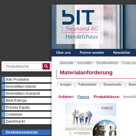
Über uns
Partner werden
Newsletter
Startseite
>
Immobilien
>
Renditeobjekte
>
Ferien-In
Materialanforderung
Alle Produkte
Insight
Faktenblatt
Downloads
Basi
Immobilien Inland
Immobilien Ausland
Anbieter:
Pareus
Produktklasse:
Immobil
New Energy
Private Equity
Container
Zweitmarkt
Direktinvestments