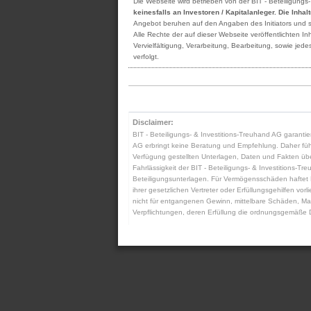
Die Webseite wird betrieben von der BIT - Beteiligungs
keinesfalls an Investoren / Kapitalanleger. Die Inha
Angebot beruhen auf den Angaben des Initiators und sind
Alle Rechte der auf dieser Webseite veröffentlichten 
Vervielfältigung, Verarbeitung, Bearbeitung, sowie je
verfolgt.
Disclaimer:
BIT - Beteiligungs- & Investitions-Treuhand AG garantier
AG erbringt keine Beratung und Empfehlung. Daher führt 
Verfügung gestellten Unterlagen, Daten und Fakten übern
Fahrlässigkeit der BIT - Beteiligungs- & Investitions-Tre
Beteiligungsunterlagen. Für Vermögensschäden haftet BIT
ihrer gesetzlichen Vertreter oder Erfüllungsgehilfen vo
nicht für entgangenen Gewinn, mittelbare Schäden, Man
Verpflichtungen, deren Erfüllung die ordnungsgemäße D