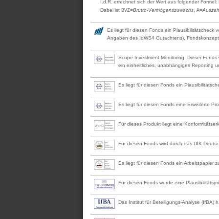
I.d.R. errechnet sich der Wert aus folgender Formel:
Dabei ist
=
Brutto-Vermögenszuwachs
,
=
Auszah
BVZ
A
Es liegt für diesen Fonds ein Plausibilitätscheck
Angaben des IdWS4 Gutachtens), Fondskonzept, 
Scope Investment Monitoring. Dieser Fonds w
ein einheitliches, unabhängiges Reporting u
Es liegt für diesen Fonds ein Plausibilität
Es liegt für diesen Fonds eine Erweiterte 
Für dieses Produkt liegt eine Konformitätse
Für diesen Fonds wird durch das DIK Deutsche
Es liegt für diesen Fonds ein Arbeitspapier z
Für diesen Fonds wurde eine Plausibilitäts
Das Institut für Beteiligungs-Analyse (IfBA) h