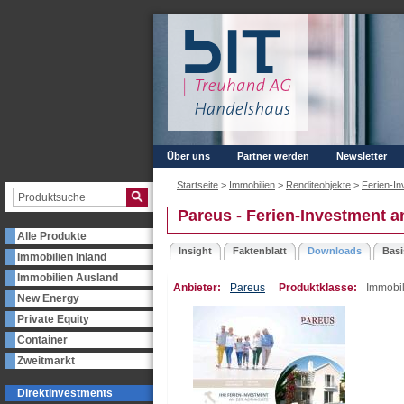
Über uns
Partner werden
Newsletter
Startseite
>
Immobilien
>
Renditeobjekte
>
Ferien-In
Pareus - Ferien-Investment a
Alle Produkte
Insight
Faktenblatt
Downloads
Basi
Immobilien Inland
Immobilien Ausland
Anbieter:
Pareus
Produktklasse:
Immobil
New Energy
Private Equity
Container
Zweitmarkt
Direktinvestments