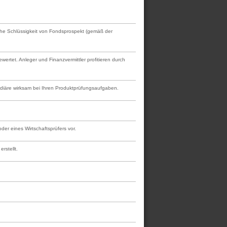
tliche Schlüssigkeit von Fondsprospekt (gemäß der
rtet. Anleger und Finanzvermittler profitieren durch
mediäre wirksam bei Ihren Produktprüfungsaufgaben.
er eines Wirtschaftsprüfers vor.
rstellt.