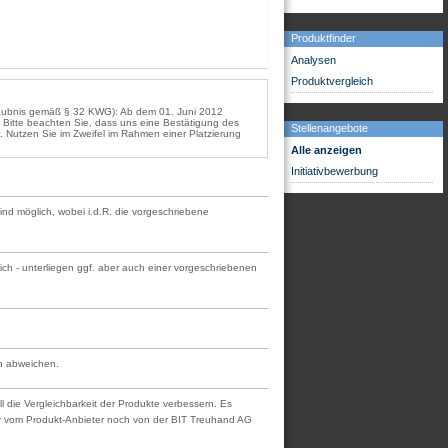
Produktfinder
Analysen
Produktvergleich
rlaubnis gemäß § 32 KWG): Ab dem 01. Juni 2012
Bitte beachten Sie, dass uns eine Bestätigung des
Stellenangebote
. Nutzen Sie im Zweifel im Rahmen einer Platzierung
Alle anzeigen
Initiativbewerbung
sind möglich, wobei i.d.R. die vorgeschriebene
ch - unterliegen ggf. aber auch einer vorgeschriebenen
en abweichen.
l die Vergleichbarkeit der Produkte verbessern. Es
der vom Produkt-Anbieter noch von der BIT Treuhand AG