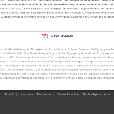
- und Investitions- Treuhand AG,
dient ausschließlich der internen Information und richtet sic
lte der Webseite dürfen nicht für die Anlage-/Anlegerberatung und/oder -vermittlung verwand
 nicht von uns auf ihre Richtigkeit, Vollständigkeit und Plausibilität geprüft worden. Wir übern
Inhalte und Werke, auch der dargestellten Bilder, sind der BIT Treuhand AG vorbehalten und unte
des Zugänglichmachen für Dritte und jede Art der Verwendung außerhalb der Grenzen des deutsche
Als PDF speichern
t nicht die Vollständigkeit, Richtigkeit und Aktualität der auf diesen Seiten zur Verfügung gestell
die Gesellschaft keine Plausibilitätsprüfungen der Beteiligungsangebote durch. Für die Aktualität,
immt BIT - Beteiligungs- & Investitions-Treuhand AG keine Haftung, soweit nicht eine Kardinalpfl
uhand AG, ihrer gesetzlichen Vertreter oder Erfüllungsgehilfen vorliegen. Dies gilt insbesondere für 
 - Beteiligungs- & Investitions-Treuhand AG nur, soweit eine Kardinalpflicht verletzt wurde oder
rliegen. Die Haftung ist begrenzt auf die Höhe des vertragstypischen, vorhersehbaren Schadens. B
gelfolgeschäden und Ansprüche Dritter. Kardinalpflichten im Sinne dieser Regelung umfassen n
urchführung des Vertrages überhaupt erst ermöglichen und auf deren Einhaltung der Auftraggeb
Kontakt
Impressum
Datenschutz
Statusinformation
Nachhaltigkeitsrisiken