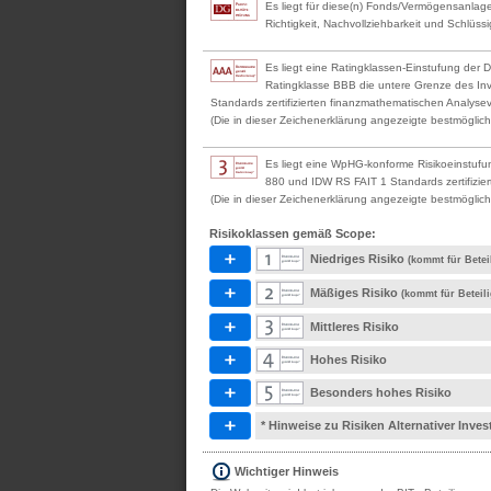
Es liegt für diese(n) Fonds/Vermögensanlage
Richtigkeit, Nachvollziehbarkeit und Schlüssi
Es liegt eine Ratingklassen-Einstufung der 
Ratingklasse BBB die untere Grenze des Inv
Standards zertifizierten finanzmathematischen Analyseve
(Die in dieser Zeichenerklärung angezeigte bestmögliche
Es liegt eine WpHG-konforme Risikoeinstufu
880 und IDW RS FAIT 1 Standards zertifizier
(Die in dieser Zeichenerklärung angezeigte bestmögliche
Risikoklassen gemäß Scope:
Niedriges Risiko
(kommt für Betei
Mäßiges Risiko
(kommt für Beteil
Mittleres Risiko
Hohes Risiko
Besonders hohes Risiko
* Hinweise zu Risiken Alternativer Inv
Wichtiger Hinweis