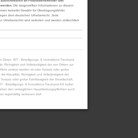
h ausschließlich an Finanzdienstleister und
t werden.
Die dargestellten Informationen zu diesem
ehmen keinerlei Gewähr für Übertragungsfehler.
rliegen dem deutschen Urheberrecht. Jede
n Urheberrechts sind verboten und werden zivilrechtlich
ten Daten. BIT - Beteiligungs- & Investitions-Treuhand
 Richtigkeit und Vollständigkeit der von Dritten zur
icht verletzt worden ist oder Vorsatz oder grobe
die Aktualität, Richtigkeit und Vollständigkeit der
 Vorsatz oder grobe Fahrlässigkeit der Gesellschaft,
IT - Beteiligungs- & Investitions-Treuhand AG haftet
eben den vertraglichen Hauptleistungspflichten auch
er regelmäßig vertrauen darf.