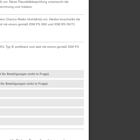
vor. Diese Plausibilitätsprüfung untersucht die
rechnung und Initiator.
 Chance-Risiko-Verhältnis) vor. Hierbei beschreibt die
d wird mit einem gemäß IDW PS 880 und IDW RS FAIT1
51 Typ B zertifiziert und wird mit einem gemäß IDW PS
 für Beteiligungen nicht in Frage)
für Beteiligungen nicht in Frage)