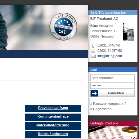
Ihr BIT-Ansprechpartner
BIT Treuhand AG
Büro Neuwied
Schillerstrasse 12
56567 Neuwied
02631 34457-0
02631 34457-50
info@bit-ag.com
Login
» Passwort vergessen?
Provisionsanfrage
» Registrieren
Kontingentanfrage
Gefragte Produkte
Materialanforderung
Rückruf anfordern