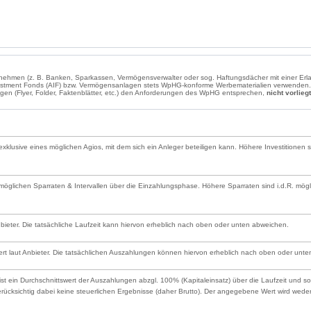
ernehmen (z. B. Banken, Sparkassen, Vermögensverwalter oder sog. Haftungsdächer mit einer E
estment Fonds (AIF) bzw. Vermögensanlagen stets WpHG-konforme Werbematerialien verwenden. 
lagen (Flyer, Folder, Faktenblätter, etc.) den Anforderungen des WpHG entsprechen,
nicht vorliegt
g exklusive eines möglichen Agios, mit dem sich ein Anleger beteiligen kann. Höhere Investitionen 
glichen Sparraten & Intervallen über die Einzahlungsphase. Höhere Sparraten sind i.d.R. mögli
Anbieter. Die tatsächliche Laufzeit kann hiervon erheblich nach oben oder unten abweichen.
rt laut Anbieter. Die tatsächlichen Auszahlungen können hiervon erheblich nach oben oder unt
t ein Durchschnittswert der Auszahlungen abzgl. 100% (Kapitaleinsatz) über die Laufzeit und sol
berücksichtig dabei keine steuerlichen Ergebnisse (daher Brutto). Der angegebene Wert wird we