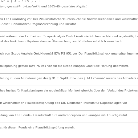
BVZ = ( A - 100% ) / L
2)
1)
lung gesamt
,
=
Laufzeit
und
=
Eingesetztes Kapital
.
L
100%
 von Feri EuroRating vor. Der Plausibilitätscheck untersucht die Nachvollziehbarkeit und wirtschaf
Asset, Performance/Prognoserechnung und Initiator.
ird während der Laufzeit von Scope Analysis GmbH kontinuierlich beobachtet und regelmäßig bewe
nd das Risikokontrollsystem, das die Überwachung von Portfolien erheblich vereinfacht.
scheck von Scope Analysis GmbH gemäß IDW PS 951 vor. Der Plausibilitätscheck unterstützt Inter
Produktprüfung gemäß IDW PS 951 vor, für die Scope Analysis GmbH die Haftung übernimmt.
rklärung zu den Anforderungen des § 31 ff. WpHG bzw. des § 14 FinVermV seitens des Anbieters od
s Institut für Kapitalanlagen ein regelmäßiger Monitoringbericht über den Verlauf des Projektes e
ur wirtschaftlichen Plausibilitätsprüfung des DIK Deutschen Instituts für Kapitalanlagen vor.
prüfung von TKL.Fonds - Gesellschaft für Fondsconception und -analyse mbH durchgeführt.
at für diesen Fonds eine Plausibilitätsprüfung erstellt.