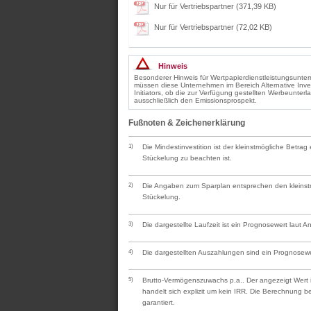
Nur für Vertriebspartner (371,39 KB)
Nur für Vertriebspartner (72,02 KB)
Hinweis
Besonderer Hinweis für Wertpapierdienstleistungsunt
müssen diese Unternehmen im Bereich Alternative Inv
Initiators, ob die zur Verfügung gestellten Werbeunter
ausschließlich den Emissionsprospekt.
Fußnoten & Zeichenerklärung
1)
Die Mindestinvestition ist der kleinstmögliche Betra
Stückelung zu beachten ist.
2)
Die Angaben zum Sparplan entsprechen den kleinstmö
Stückelung.
3)
Die dargestellte Laufzeit ist ein Prognosewert laut 
4)
Die dargestellten Auszahlungen sind ein Prognosewe
5)
Brutto-Vermögenszuwachs p.a.. Der angezeigt Wert is
handelt sich explizit um kein IRR. Die Berechnung 
garantiert.