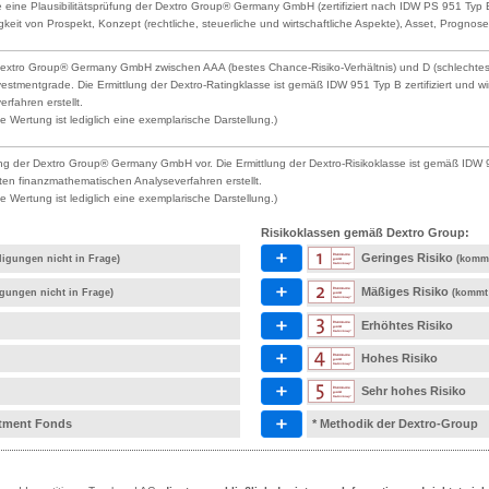
 eine Plausibilitätsprüfung der Dextro Group® Germany GmbH (zertifiziert nach IDW PS 951 Typ B) 
gkeit von Prospekt, Konzept (rechtliche, steuerliche und wirtschaftliche Aspekte), Asset, Prognose
Dextro Group® Germany GmbH zwischen AAA (bestes Chance-Risiko-Verhältnis) und D (schlechtestes
estmentgrade. Die Ermittlung der Dextro-Ratingklasse ist gemäß IDW 951 Typ B zertifiziert un
rfahren erstellt.
 Wertung ist lediglich eine exemplarische Darstellung.)
ng der Dextro Group® Germany GmbH vor. Die Ermittlung der Dextro-Risikoklasse ist gemäß IDW 9
ten finanzmathematischen Analyseverfahren erstellt.
 Wertung ist lediglich eine exemplarische Darstellung.)
Risikoklassen gemäß Dextro Group:
Geringes Risiko
ligungen nicht in Frage)
(kommt
Mäßiges Risiko
igungen nicht in Frage)
(kommt 
Erhöhtes Risiko
Hohes Risiko
Sehr hohes Risiko
estment Fonds
* Methodik der Dextro-Group