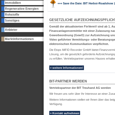
Immobilien
+++ Save the Date: BIT Herbst-Roadshow 
Regenerative Energien
Rohstoffe
GESETZLICHE AUFZEICHNUNGSPFLICH
Sonstiges
Gemäß der aktualisierten FinVermV sind ab 1. A
Anbieter
Finanzanlagenvermittler mit einer Zulassung nac
Gewerbeordnung (GewO) zur Aufzeichnung und A
Marktinformationen
Video geführten Vermittlungs- oder Beratungsg
elektronischen Kommunikation verpflichtet.
Die Etops MiFID Recorder GmbH bietet Finanzvermitt
Lösung, um die gesetzlich geforderte Aufzeichnungsp
zu erfüllen. Vertriebspartner unseres Hauses erhalten
» weitere Informationen!
BIT-PARTNER WERDEN
Vertriebspartner der BIT Treuhand AG werden
Wir freuen uns sehr über Ihr Interesse an einer Zu
Weitere Informationen stellen wir Ihnen über das bei
Verfügung.
» Kontakt aufnehmen