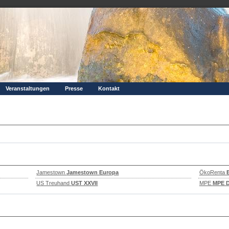
Veranstaltungen
Presse
Kontakt
Jamestown
Jamestown Europa
ÖkoRenta
US Treuhand
UST XXVII
MPE
MPE D