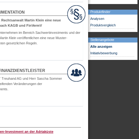
UMENTATION
Produktfinder
Analysen
 Rechtsanwalt Martin Klein eine neue
Produktvergleich
 nach KAGB und FinVermV
nternehmen im Bereich Sachwertinvestments und der
tin Klein veröffentlichen eine neue Muster-
Stellenangebote
sten gesetzlichen Regeln.
Alle anzeigen
Initiativbewerbung
INANZDIENSTLEISTER
 BIT Treuhand AG und Herr Sascha Sommer
greifenden Veränderungen der
ments.
ien-Investment an der Adriaküste