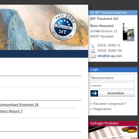
Ihr BIT-Ansprechpartner
BIT Treuhand AG
Büro Neuwied
Schillerstrasse 12
56567 Neuwied
02631 34457-0
02631 34457-50
info@bit-ag.com
Login
» Passwort vergessen?
Erneuerbare Energien 16
» Registrieren
irect Return 7
Gefragte Produkte