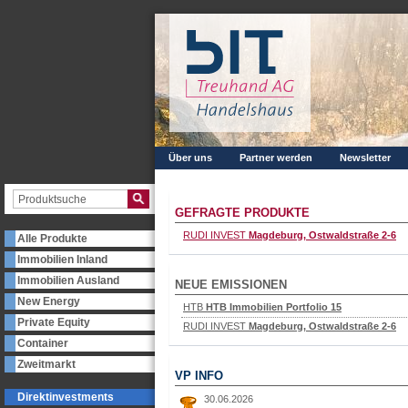
Über uns
Partner werden
Newsletter
GEFRAGTE PRODUKTE
RUDI INVEST
Magdeburg, Ostwaldstraße 2-6
Alle Produkte
Immobilien Inland
Immobilien Ausland
NEUE EMISSIONEN
New Energy
HTB
HTB Immobilien Portfolio 15
Private Equity
RUDI INVEST
Magdeburg, Ostwaldstraße 2-6
Container
Zweitmarkt
VP INFO
Direktinvestments
30.06.2026