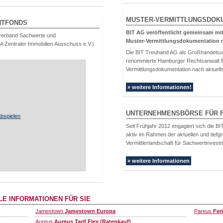
MUSTER-VERMITTLUNGSDOK
NTFONDS
BIT AG veröffentlicht gemeinsam mit
sverband Sachwerte und
Muster-Vermittlungsdokumentation
ZIA Zentraler Immobilien Ausschuss e.V.)
Die BIT Treuhand AG als Großhandelsu
renommierte Hamburger Rechtsanwalt Mar
Vermittlungsdokumentation nach aktuell
» weitere Informationen!
UNTERNEHMENSBÖRSE FÜR F
bspielen
Seit Frühjahr 2012 engagiert sich die
aktiv im Rahmen der aktuellen und tief
Vermittlerlandschaft für Sachwertinvest
» weitere Informationen
E INFORMATIONEN FÜR SIE
Jamestown
Jamestown Europa
Pareus
Fer
Aureus
Aureus Tarif Flex (Ratenkauf)