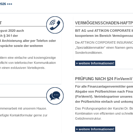
2026 +++
T
VERMÖGENSSCHADEN-HAFTP
ugust 2020 auch
BIT AG und ATTIKON CORPORATE I
h § 34 f der
kooperieren im Bereich Vermögenssc
rchivierung aller per Telefon oder
Die ATTIKON CORPORATE INSURANCE V
espräche sowie der weiteren
„Spezialitätenmakler“ einen Namen gema
Sonderkonditionen.
lern eine einfache und kostengünstige
flicht von telefonischer Kommunikation
» weitere Informationen!
 einen exklusiven Vorteilspreis.
PRÜFUNG NACH §24
FinVermV
Für alle Finanzanlagenvermittler gem
Abgabe von Prüfberichten nach Finan
(FinVermV). Vertriebspartner unsere
der Prüfberichte einfach und unkompl
sammenarbeit mit unserem Hause.
Das Prüfungsangebot der Kanzlei Dr. Bis
Kombination von effizienten und schnel
gefügte Kontaktformular gerne zur
Gebührenstruktur.
» weitere Informationen!