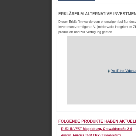
ERKLÄRFILM ALTERNATIVE INVESTME
Dieser Erklärfilm wurde vom ehemaligen bsi Bunde
Investmentvermögen e.V. (mittlerweile integriert im 
produziert und zur Verfügung gestellt.
YouTube-Video a
FOLGENDE PRODUKTE HABEN AKTUELL
RUDI INVEST
Magdeburg, Ostwaldstraße 2-6
Aureus
Aureus Tarif Flex (Einmalkauf)