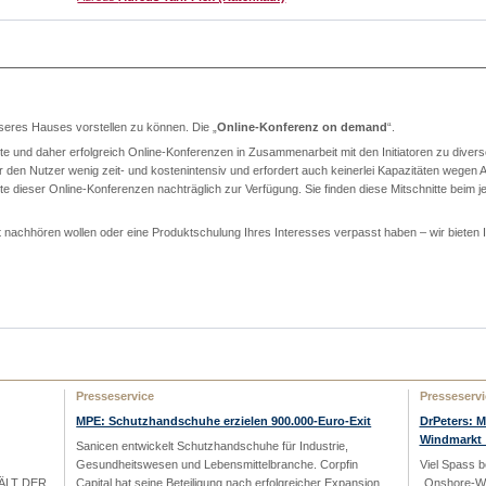
nseres Hauses vorstellen zu können. Die „
Online-Konferenz on demand
“.
chte und daher erfolgreich Online-Konferenzen in Zusammenarbeit mit den Initiatoren zu dive
für den Nutzer wenig zeit- und kostenintensiv und erfordert auch keinerlei Kapazitäten wegen
tte dieser Online-Konferenzen nachträglich zur Verfügung. Sie finden diese Mitschnitte beim 
t nachhören wollen oder eine Produktschulung Ihres Interesses verpasst haben – wir bieten I
Presseservice
Presseservi
MPE: Schutzhandschuhe erzielen 900.000-Euro-Exit
DrPeters: 
Windmarkt_
Sanicen entwickelt Schutzhandschuhe für Industrie,
Gesundheitswesen und Lebensmittelbranche. Corpfin
Viel Spass b
ÄLT DER
Capital hat seine Beteiligung nach erfolgreicher Expansion
„Onshore-Wi