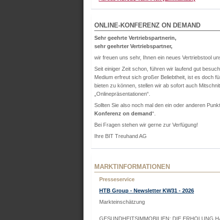
ONLINE-KONFERENZ ON DEMAND
Sehr geehrte Vertriebspartnerin,
sehr geehrter Vertriebspartner,
wir freuen uns sehr, Ihnen ein neues Vertriebstool u
Seit einiger Zeit schon, führen wir laufend gut besu
Medium erfreut sich großer Beliebtheit, ist es doch 
bieten zu können, stellen wir ab sofort auch Mitschni
„Onlinepräsentationen“.
Sollten Sie also noch mal den ein oder anderen Punk
Konferenz on demand
“.
Bei Fragen stehen wir gerne zur Verfügung!
Ihre BIT Treuhand AG
MARKTINFORMATIONEN
Presseservice
HTB Group - Newsletter KW31 - 2026
Markteinschätzung
GESUNDHEITSIMMOBILIEN: DIE ERHOLUNG H