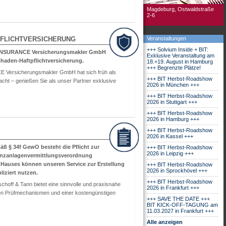
Magdeburg, Ostwaldstraße
2-6
FLICHTVERSICHERUNG
Veranstaltungen
+++ Solvium Inside + BIT:
NSURANCE Versicherungsmakler GmbH
Exklusive Veranstaltung am
haden-Haftpflichtversicherung.
18.+19. August in Hamburg
+++ Begrenzte Plätze!
ersicherungsmakler GmbH hat sich früh als
+++ BIT Herbst-Roadshow
cht – genießen Sie als unser Partner exklusive
2026 in München +++
+++ BIT Herbst-Roadshow
2026 in Stuttgart +++
+++ BIT Herbst-Roadshow
2026 in Hamburg +++
+++ BIT Herbst-Roadshow
2026 in Kassel +++
äß § 34f GewO besteht die Pflicht zur
+++ BIT Herbst-Roadshow
2026 in Leipzig +++
z­anlagen­vermittlungs­verordnung
s Hauses können unseren Service zur Erstellung
+++ BIT Herbst-Roadshow
2026 in Sprockhövel +++
iziert nutzen.
+++ BIT Herbst-Roadshow
choff & Tann bietet eine sinnvolle und praxisnahe
2026 in Frankfurt +++
len Prüfmechanismen und einer kostengünstigen
+++ SAVE THE DATE +++
BIT KICK-OFF-TAGUNG am
11.03.2027 in Frankfurt +++
Alle anzeigen