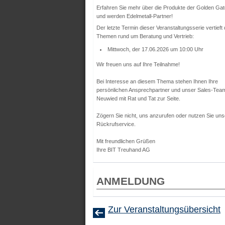
Erfahren Sie mehr über die Produkte der Golden Ga
und werden Edelmetall-Partner!
Der letzte Termin dieser Veranstaltungsserie vertieft 
Themen rund um Beratung und Vertrieb:
Mittwoch, der 17.06.2026 um 10:00 Uhr
Wir freuen uns auf Ihre Teilnahme!
Bei Interesse an diesem Thema stehen Ihnen Ihre
persönlichen Ansprechpartner und unser Sales-Tea
Neuwied mit Rat und Tat zur Seite.
Zögern Sie nicht, uns anzurufen oder nutzen Sie un
Rückrufservice.
Mit freundlichen Grüßen
Ihre BIT Treuhand AG
ANMELDUNG
Zur Veranstaltungsübersicht