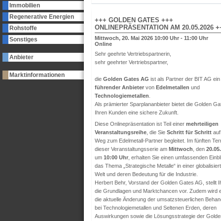
Immobilien
Regenerative Energien
+++ GOLDEN GATES +++
ONLINEPRÄSENTATION AM 20.05.2026 +
Rohstoffe
Mittwoch, 20. Mai 2026 10:00 Uhr - 11:00 Uhr
Sonstiges
Online
Sehr geehrte Vertriebspartnerin,
Anbieter
sehr geehrter Vertriebspartner,
Marktinformationen
die
Golden Gates AG
ist als Partner der BIT AG ein
führender Anbieter
von
Edelmetallen
und
Technologiemetallen
.
Als prämierter Sparplananbieter bietet die Golden Ga
Ihren Kunden eine sichere Zukunft.
Diese Onlinepräsentation ist Teil einer
mehrteiligen
Veranstaltungsreihe
, die Sie
Schritt für Schritt
au
Weg zum Edelmetall-Partner begleitet. Im fünften Te
dieser Veranstaltungsserie am
Mittwoch
, den
20.05
um
10:00 Uhr
, erhalten Sie einen umfassenden Einbli
das Thema „Strategische Metalle“ in einer globalisier
Welt und deren Bedeutung für die Industrie.
Herbert Behr, Vorstand der Golden Gates AG, stellt 
die Grundlagen und Marktchancen vor. Zudem wird e
die aktuelle Änderung der umsatzsteuerlichen Behan
bei Technologiemetallen und Seltenen Erden, deren
Auswirkungen sowie die Lösungsstrategie der Golde