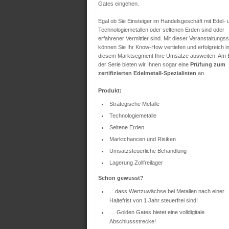
Gates eingehen.
Egal ob Sie Einsteiger im Handelsgeschäft mit Edel- 
Technologiemetallen oder seltenen Erden sind oder
erfahrener Vermittler sind. Mit dieser Veranstaltungss
können Sie Ihr Know-How vertiefen und erfolgreich i
diesem Marktsegment Ihre Umsätze ausweiten. Am
der Serie bieten wir Ihnen sogar eine
Prüfung zum
zertifizierten Edelmetall-Spezialisten
an.
Produkt:
Strategische Metalle
Technologiemetalle
Seltene Erden
Marktchancen und Risiken
Umsatzsteuerliche Behandlung
Lagerung Zollfreilager
Schon gewusst?
…dass Wertzuwächse bei Metallen nach einer
Haltefrist von 1 Jahr steuerfrei sind!
… Golden Gates bietet eine volldigitale
Abschlussstrecke!