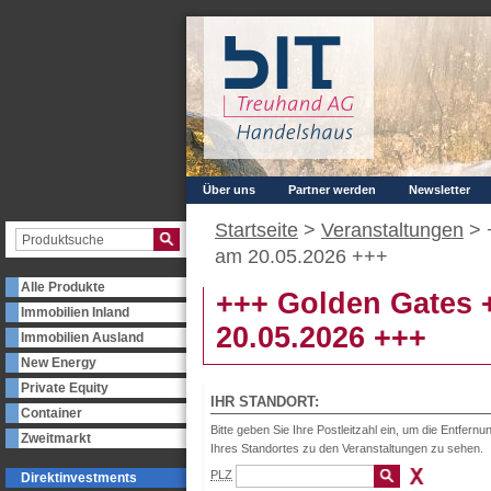
Über uns
Partner werden
Newsletter
Startseite
>
Veranstaltungen
>
am 20.05.2026 +++
Alle Produkte
+++ Golden Gates 
Immobilien Inland
20.05.2026 +++
Immobilien Ausland
New Energy
Private Equity
IHR STANDORT:
Container
Bitte geben Sie Ihre Postleitzahl ein, um die Entfernu
Zweitmarkt
Ihres Standortes zu den Veranstaltungen zu sehen.
PLZ
Direktinvestments