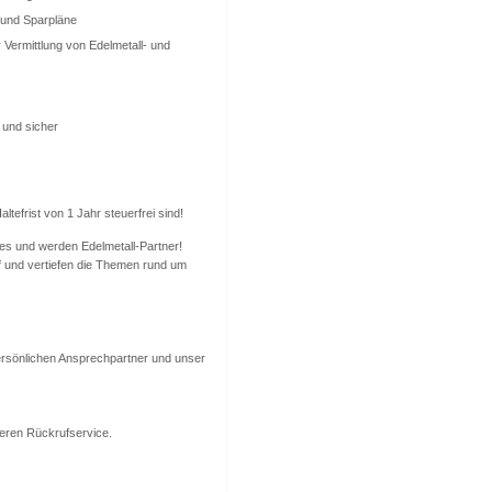
 und Sparpläne
 Vermittlung von Edelmetall- und
 und sicher
efrist von 1 Jahr steuerfrei sind!
es und werden Edelmetall-Partner!
uf und vertiefen die Themen rund um
ersönlichen Ansprechpartner und unser
seren Rückrufservice.