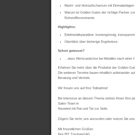
Markt- und Verkaufschancen mit Einmalanlagen
Warum ist Golden Gates der richtige Partner zur
Rohstoffinvestments
Highlights:
Edelmetallsparpläne: kostengünstig, transparent
Überblick über bisherige Ergebnisse
Schon gewusst?
…dass Wertzuwächse bei Metallen nach einer Halt
Erfahren Sie mehr über die Produkte der Golden Gat
Die weiteren Termine bauen inhaltlich aufeinander a
Beratung und Vertrieb.
Wir freuen uns auf Ihre Teilnahme!
Bei Interesse an diesem Thema stehen Ihnen Ihre p
Sales-Team in
Neuwied mit Rat und Tat zur Seite.
Zögern Sie nicht, uns anzurufen oder nutzen Sie un
Mit freundlichen Grüßen
Ihre BIT Treuhand AG