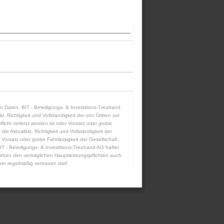
ten Daten. BIT - Beteiligungs- & Investitions-Treuhand
 Richtigkeit und Vollständigkeit der von Dritten zur
icht verletzt worden ist oder Vorsatz oder grobe
die Aktualität, Richtigkeit und Vollständigkeit der
 Vorsatz oder grobe Fahrlässigkeit der Gesellschaft,
IT - Beteiligungs- & Investitions-Treuhand AG haftet
eben den vertraglichen Hauptleistungspflichten auch
er regelmäßig vertrauen darf.