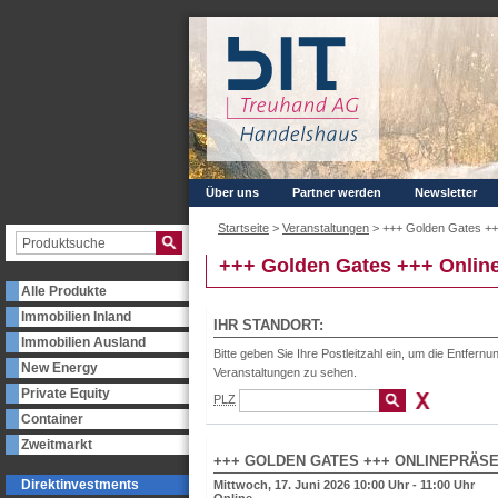
Über uns
Partner werden
Newsletter
Startseite
>
Veranstaltungen
>
+++ Golden Gates ++
+++ Golden Gates +++ Online
Alle Produkte
Immobilien Inland
IHR STANDORT:
Immobilien Ausland
Bitte geben Sie Ihre Postleitzahl ein, um die Entfern
New Energy
Veranstaltungen zu sehen.
Private Equity
PLZ
Container
Zweitmarkt
+++ GOLDEN GATES +++ ONLINEPRÄSEN
Direktinvestments
Mittwoch, 17. Juni 2026 10:00 Uhr - 11:00 Uhr