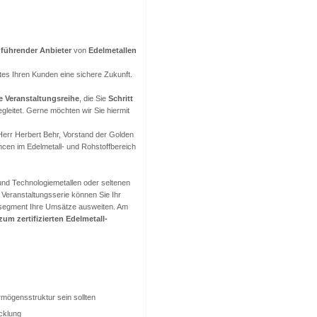
n
führender Anbieter
von
Edelmetallen
tes Ihren Kunden eine sichere Zukunft.
e Veranstaltungsreihe
, die Sie
Schritt
gleitet. Gerne möchten wir Sie hiermit
Herr Herbert Behr, Vorstand der Golden
ncen im Edelmetall- und Rohstoffbereich
 und Technologiemetallen oder seltenen
r Veranstaltungsserie können Sie Ihr
tsegment Ihre Umsätze ausweiten. Am
um zertifizierten Edelmetall-
rmögensstruktur sein sollten
icklung