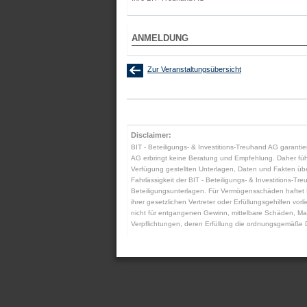
ANMELDUNG
Zur Veranstaltungsübersicht
Disclaimer:
BIT - Beteiligungs- & Investitions-Treuhand AG garantier
AG erbringt keine Beratung und Empfehlung. Daher führt 
Verfügung gestellten Unterlagen, Daten und Fakten übern
Fahrlässigkeit der BIT - Beteiligungs- & Investitions-Tre
Beteiligungsunterlagen. Für Vermögensschäden haftet BIT
ihrer gesetzlichen Vertreter oder Erfüllungsgehilfen vo
nicht für entgangenen Gewinn, mittelbare Schäden, Man
Verpflichtungen, deren Erfüllung die ordnungsgemäße D