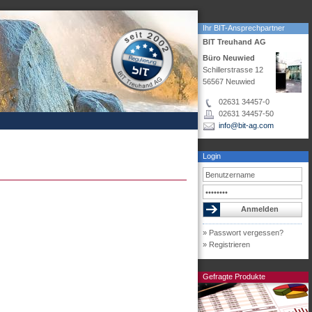
Ihr BIT-Ansprechpartner
BIT Treuhand AG
Büro Neuwied
Schillerstrasse 12
56567 Neuwied
02631 34457-0
02631 34457-50
info@bit-ag.com
Login
» Passwort vergessen?
» Registrieren
Gefragte Produkte