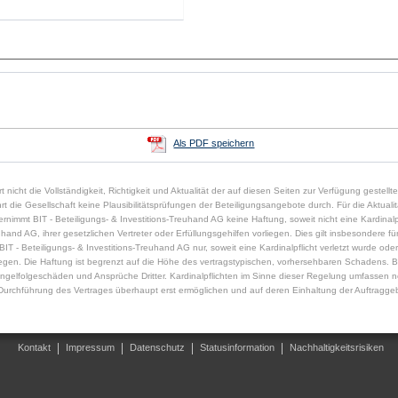
Als PDF speichern
t nicht die Vollständigkeit, Richtigkeit und Aktualität der auf diesen Seiten zur Verfügung gestell
die Gesellschaft keine Plausibilitätsprüfungen der Beteiligungsangebote durch. Für die Aktualität,
immt BIT - Beteiligungs- & Investitions-Treuhand AG keine Haftung, soweit nicht eine Kardinalpfl
uhand AG, ihrer gesetzlichen Vertreter oder Erfüllungsgehilfen vorliegen. Dies gilt insbesondere für 
 - Beteiligungs- & Investitions-Treuhand AG nur, soweit eine Kardinalpflicht verletzt wurde oder
rliegen. Die Haftung ist begrenzt auf die Höhe des vertragstypischen, vorhersehbaren Schadens. B
gelfolgeschäden und Ansprüche Dritter. Kardinalpflichten im Sinne dieser Regelung umfassen n
urchführung des Vertrages überhaupt erst ermöglichen und auf deren Einhaltung der Auftraggeb
Kontakt
Impressum
Datenschutz
Statusinformation
Nachhaltigkeitsrisiken