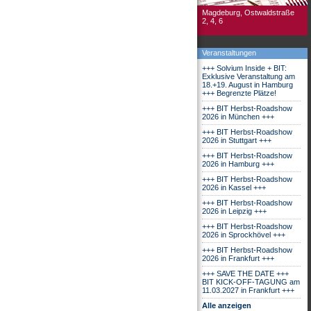
Magdeburg, Ostwaldstraße
2, 4, 6
Veranstaltungen
+++ Solvium Inside + BIT:
Exklusive Veranstaltung am
18.+19. August in Hamburg
+++ Begrenzte Plätze!
+++ BIT Herbst-Roadshow
2026 in München +++
+++ BIT Herbst-Roadshow
2026 in Stuttgart +++
+++ BIT Herbst-Roadshow
2026 in Hamburg +++
+++ BIT Herbst-Roadshow
2026 in Kassel +++
+++ BIT Herbst-Roadshow
2026 in Leipzig +++
+++ BIT Herbst-Roadshow
2026 in Sprockhövel +++
+++ BIT Herbst-Roadshow
2026 in Frankfurt +++
+++ SAVE THE DATE +++
BIT KICK-OFF-TAGUNG am
11.03.2027 in Frankfurt +++
Alle anzeigen