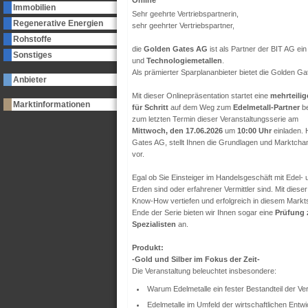
Online
Immobilien
Sehr geehrte Vertriebspartnerin,
Regenerative Energien
sehr geehrter Vertriebspartner,
Rohstoffe
die
Golden Gates AG
ist als Partner der BIT AG ei
Sonstiges
und
Technologiemetallen
.
Als prämierter Sparplananbieter bietet die Golden Ga
Anbieter
Mit dieser Onlinepräsentation startet eine
mehrteilig
Marktinformationen
für Schritt
auf dem Weg zum
Edelmetall-Partner
be
zum letzten Termin dieser Veranstaltungsserie am
Mittwoch, den 17.06.2026
um
10:00 Uhr
einladen. 
Gates AG, stellt Ihnen die Grundlagen und Marktcha
vor.
Egal ob Sie Einsteiger im Handelsgeschäft mit Edel-
Erden sind oder erfahrener Vermittler sind. Mit diese
Know-How vertiefen und erfolgreich in diesem Mark
Ende der Serie bieten wir Ihnen sogar eine
Prüfung z
Spezialisten
an.
Produkt:
-Gold und Silber im Fokus der Zeit-
Die Veranstaltung beleuchtet insbesondere:
Warum Edelmetalle ein fester Bestandteil der Ve
Edelmetalle im Umfeld der wirtschaftlichen Entw