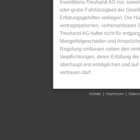
Investitions-Treuhand AG nur, soweit
oder grobe Fahrlässigkeit der Gesells
Erfüllungsgehilfen vorliegen. Die Ha
vertragstypischen, vorhersehbaren S
Treuhand AG haftet nicht für entga
Mangelfolgeschäden und Ansprüche Dr
Regelung umfassen neben den vertra
Verpflichtungen, deren Erfüllung d
überhaupt erst ermöglichen und auf
vertrauen darf.
Kontakt
Impressum
Datens