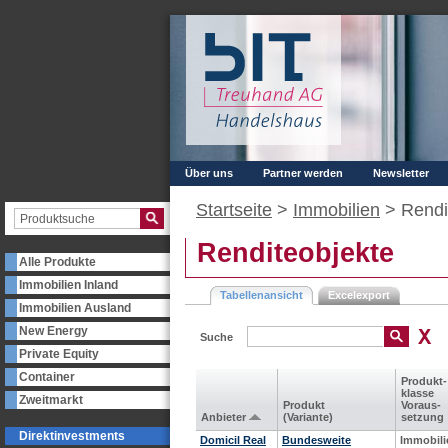
Über uns
Partner werden
Newsletter
Startseite
>
Immobilien
>
Rendi
Renditeobjekte
Alle Produkte
Immobilien Inland
Tabellenansicht
Excelexport
Immobilien Ausland
New Energy
Suche
Private Equity
Container
Produkt­
klasse
Zweitmarkt
Produkt
Voraus­
Anbieter
(Variante)
setzung
Direktinvestments
Domicil Real
Bundesweite
Immobili