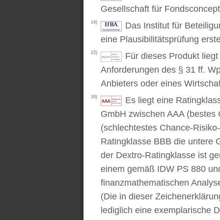
Gesellschaft für Fondsconcep
14)
Das Institut für Beteili
eine Plausibilitätsprüfung erstel
15)
Für dieses Produkt lieg
Anforderungen des § 31 ff. W
Anbieters oder eines Wirtschaf
16)
Es liegt eine Ratingkl
GmbH zwischen AAA (bestes C
(schlechtestes Chance-Risiko-V
Ratingklasse BBB die untere 
der Dextro-Ratingklasse ist ge
einem gemäß IDW PS 880 und 
finanzmathematischen Analysev
(Die in dieser Zeichenerkläru
lediglich eine exemplarische D