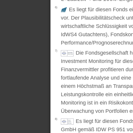
6)
Es liegt für diesen Fonds e
vor. Der Plausibilitätscheck u
wirtschaftliche Schlüssigkei
IdWS4 Gutachtens), Fondskon
Performance/Prognoserechnung
7)
Die Fondsgesellschaft 
Investment Monitoring für die
Finanzvermittler profitieren du
fortlaufende Analyse und ein
einem Höchstmaß an Transpare
Leistungskontrolle ein einhei
Monitoring ist in ein Risikoko
Überwachung von Portfolien er
8)
Es liegt für diesen Fond
GmbH gemäß IDW PS 951 vor. D