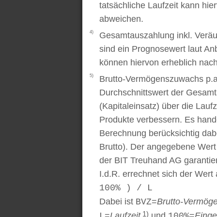
tatsächliche Laufzeit kann hi
abweichen.
4)
Gesamtauszahlung inkl. Veräu
sind ein Prognosewert laut An
können hiervon erheblich nac
5)
Brutto-Vermögenszuwachs p.a..
Durchschnittswert der Gesamt
(Kapitaleinsatz) über die Laufz
Produkte verbessern. Es handel
Berechnung berücksichtig dabe
Brutto). Der angegebene Wert
der BIT Treuhand AG garantier
I.d.R. errechnet sich der Wert
100% ) / L
Dabei ist
=
Brutto-Vermög
BVZ
1)
=
Laufzeit
und
=
Einge
L
100%