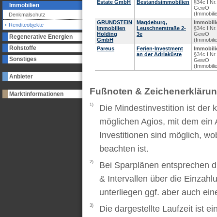
Estate GmbH
Bestandsimmobilien
§34c I Nr.
Immobilien
GewO
(Immobili
Denkmalschutz
GRUNDSTEIN
Magdeburg,
Immobili
Renditeobjekte
Immobilien
Leuschnerstraße 2-
§34c I Nr.
Holding
3e
GewO
Regenerative Energien
GmbH
(Immobili
Rohstoffe
Pareus
Ferien-Investment
Immobili
an der Adriaküste
§34c I Nr.
Sonstiges
GewO
(Immobili
Anbieter
Fußnoten & Zeichenerkläru
Marktinformationen
1)
Die Mindestinvestition ist der
möglichen Agios, mit dem ein 
Investitionen sind möglich, wo
beachten ist.
2)
Bei Sparplänen entsprechen d
& Intervallen über die Einzah
unterliegen ggf. aber auch ei
3)
Die dargestellte Laufzeit ist e