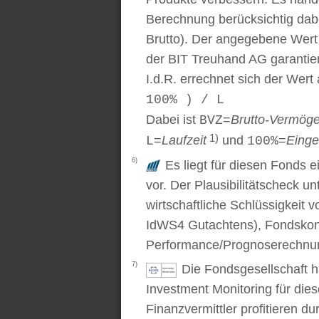
Berechnung berücksichtig dabe
Brutto). Der angegebene Wert
der BIT Treuhand AG garantier
I.d.R. errechnet sich der Wert
100% ) / L
Dabei ist
=
Brutto-Vermög
BVZ
1)
=
Laufzeit
und
=
Einge
L
100%
6)
Es liegt für diesen Fonds e
vor. Der Plausibilitätscheck u
wirtschaftliche Schlüssigkei
IdWS4 Gutachtens), Fondskon
Performance/Prognoserechnung
7)
Die Fondsgesellschaft 
Investment Monitoring für die
Finanzvermittler profitieren du