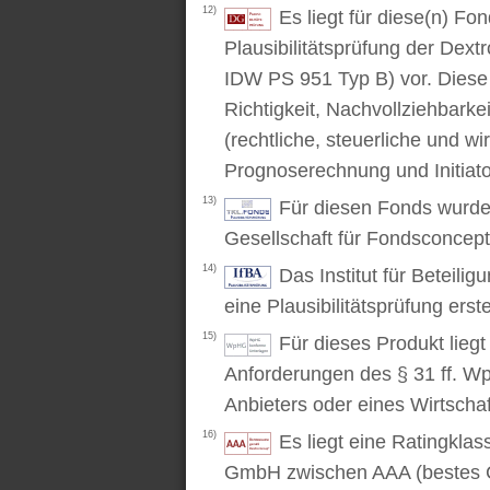
12)
Es liegt für diese(n) F
Plausibilitätsprüfung der Dex
IDW PS 951 Typ B) vor. Diese P
Richtigkeit, Nachvollziehbarke
(rechtliche, steuerliche und wi
Prognoserechnung und Initiato
13)
Für diesen Fonds wurde 
Gesellschaft für Fondsconcep
14)
Das Institut für Beteili
eine Plausibilitätsprüfung erstel
15)
Für dieses Produkt lieg
Anforderungen des § 31 ff. W
Anbieters oder eines Wirtschaf
16)
Es liegt eine Ratingkl
GmbH zwischen AAA (bestes C