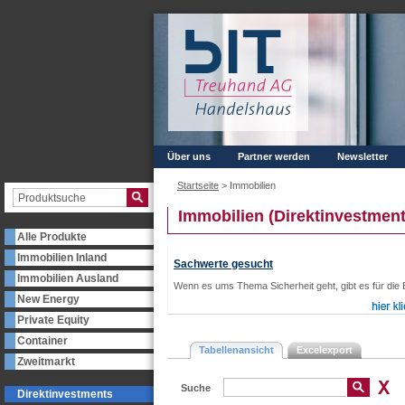
Über uns
Partner werden
Newsletter
Startseite
>
Immobilien
Immobilien (Direktinvestment
Alle Produkte
Immobilien Inland
Sachwerte gesucht
Immobilien Ausland
Wenn es ums Thema Sicherheit geht, gibt es für die 
New Energy
Private Equity
Container
Tabellenansicht
Excelexport
Zweitmarkt
Suche
Direktinvestments