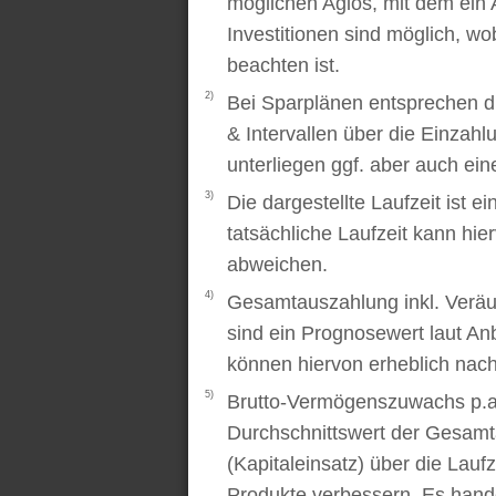
möglichen Agios, mit dem ein 
Investitionen sind möglich, wo
beachten ist.
2)
Bei Sparplänen entsprechen d
& Intervallen über die Einzah
unterliegen ggf. aber auch ei
3)
Die dargestellte Laufzeit ist e
tatsächliche Laufzeit kann hi
abweichen.
4)
Gesamtauszahlung inkl. Veräu
sind ein Prognosewert laut An
können hiervon erheblich nac
5)
Brutto-Vermögenszuwachs p.a..
Durchschnittswert der Gesamt
(Kapitaleinsatz) über die Laufz
Produkte verbessern. Es handel