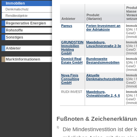
Immobilien
Produk
Denkmalschutz
klasse
Produkt
Voraus
Renditeobjekte
Anbieter
(Variante)
setzu
Regenerative Energien
Pareus
Ferien-Investment an
Immobi
der Adriaküste
§34c I 
Rohstoffe
GewO
(Immobi
Sonstiges
GRUNDSTEIN
Magdeburg,
Immobi
Immobilien
Leuschnerstraße 2-3e
§34c I 
Anbieter
Holding
GewO
GmbH
(Immobi
Domicil Real
Bundesweite
Immobi
Marktinformationen
Estate GmbH
Bestandsimmobilien
§34c I 
GewO
(Immobi
Nova Finis
Aktuelle
Immobi
Consulting
Denkmalschutzobjekte
§34c I 
GmbH
GewO
(Immobi
RUDI INVEST
Magdeburg,
Immobi
Ostwaldstraße 2, 4, 6
§34c I 
GewO
(Immobi
Fußnoten & Zeichenerkläru
1)
Die Mindestinvestition ist der