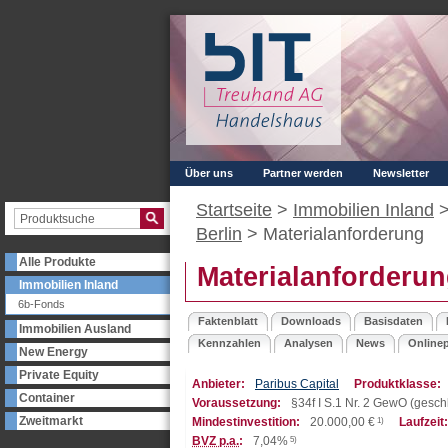
Über uns
Partner werden
Newsletter
Startseite
>
Immobilien Inland
Berlin
>
Materialanforderung
Alle Produkte
Materialanforderu
Immobilien Inland
6b-Fonds
Faktenblatt
Downloads
Basisdaten
Immobilien Ausland
Kennzahlen
Analysen
News
Onlinep
New Energy
Private Equity
Anbieter:
Paribus Capital
Produktklasse:
Container
Voraussetzung:
§34f I S.1 Nr. 2 GewO (ges
Zweitmarkt
Mindestinvestition:
20.000,00
€
1)
Laufzeit:
BVZ p.a.
:
7,04%
5)