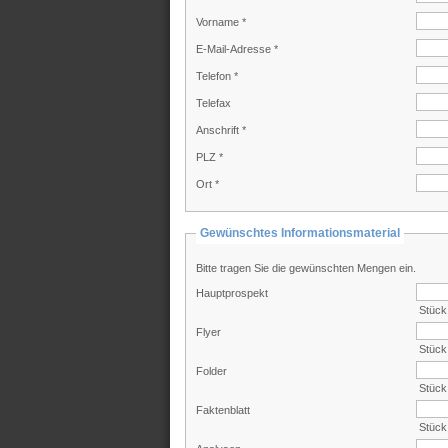
Vorname *
E-Mail-Adresse *
Telefon *
Telefax
Anschrift *
PLZ *
Ort *
Gewünschtes Informationsmaterial
Bitte tragen Sie die gewünschten Mengen ein.
Hauptprospekt
Stück
Flyer
Stück
Folder
Stück
Faktenblatt
Stück