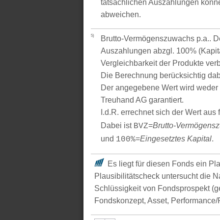
tatsächlichen Auszahlungen könne
abweichen.
5)
Brutto-Vermögenszuwachs p.a.. Der
Auszahlungen abzgl. 100% (Kapital
Vergleichbarkeit der Produkte verb
Die Berechnung berücksichtig dabe
Der angegebene Wert wird weder 
Treuhand AG garantiert.
I.d.R. errechnet sich der Wert aus
Dabei ist
=
Brutto-Vermögens
BVZ
und
=
Eingesetztes Kapital
.
100%
Es liegt für diesen Fonds ein Pl
Plausibilitätscheck untersucht die N
Schlüssigkeit von Fondsprospekt (
Fondskonzept, Asset, Performance/P