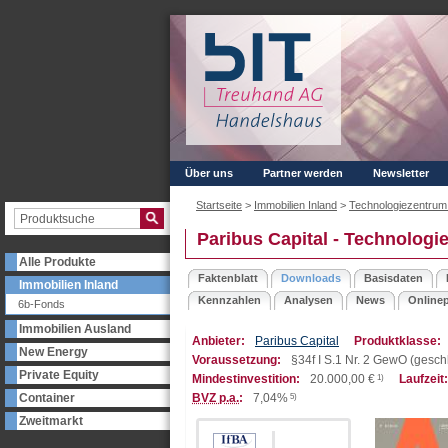
Über uns
Partner werden
Newsletter
Startseite
>
Immobilien Inland
>
Technologiezentrum 
Paribus Capital - Technologi
Alle Produkte
Faktenblatt
Downloads
Basisdaten
Immobilien Inland
Kennzahlen
Analysen
News
Onlinep
6b-Fonds
Immobilien Ausland
Anbieter:
Paribus Capital
Produktklasse:
New Energy
Voraussetzung:
§34f I S.1 Nr. 2 GewO (ges
Private Equity
Mindestinvestition:
20.000,00
€
1)
Laufzeit:
Container
BVZ p.a.
:
7,04%
5)
Zweitmarkt