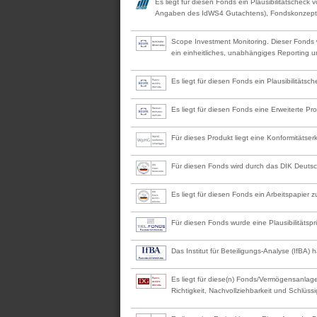
Es liegt für diesen Fonds ein Plausibilitätscheck
Angaben des IdWS4 Gutachtens), Fondskonzept, 
Scope Investment Monitoring. Dieser Fonds w
ein einheitliches, unabhängiges Reporting u
Es liegt für diesen Fonds ein Plausibilität
Es liegt für diesen Fonds eine Erweiterte 
Für dieses Produkt liegt eine Konformitätse
Für diesen Fonds wird durch das DIK Deutsche
Es liegt für diesen Fonds ein Arbeitspapier z
Für diesen Fonds wurde eine Plausibilitäts
Das Institut für Beteiligungs-Analyse (IfBA) h
Es liegt für diese(n) Fonds/Vermögensanlage
Richtigkeit, Nachvollziehbarkeit und Schlüssi