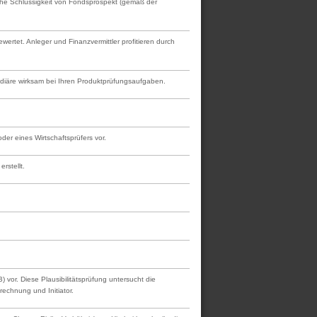
tliche Schlüssigkeit von Fondsprospekt (gemäß der
rtet. Anleger und Finanzvermittler profitieren durch
mediäre wirksam bei Ihren Produktprüfungsaufgaben.
er eines Wirtschaftsprüfers vor.
rstellt.
vor. Diese Plausibilitätsprüfung untersucht die
rechnung und Initiator.