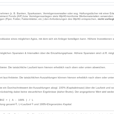
ernehmen (z. B. Banken, Sparkassen, Vermögensverwalter oder sog. Haftungsdächer mit einer E
estment Fonds (AIF) bzw. Vermögensanlagen stets WpHG-konforme Werbematerialien verwenden. 
lagen (Flyer, Folder, Faktenblätter, etc.) den Anforderungen des WpHG entsprechen,
nicht vorliegt
g exklusive eines möglichen Agios, mit dem sich ein Anleger beteiligen kann. Höhere Investitionen 
glichen Sparraten & Intervallen über die Einzahlungsphase. Höhere Sparraten sind i.d.R. mögli
Anbieter. Die tatsächliche Laufzeit kann hiervon erheblich nach oben oder unten abweichen.
rt laut Anbieter. Die tatsächlichen Auszahlungen können hiervon erheblich nach oben oder unt
t ein Durchschnittswert der Auszahlungen abzgl. 100% (Kapitaleinsatz) über die Laufzeit und sol
berücksichtig dabei keine steuerlichen Ergebnisse (daher Brutto). Der angegebene Wert wird we
BVZ = ( A - 100% ) / L
2)
1)
lung gesamt
,
=
Laufzeit
und
=
Eingesetztes Kapital
.
L
100%