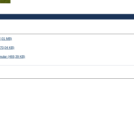
2,01 MB)
70,04 KB)
ular (469,39 KB)