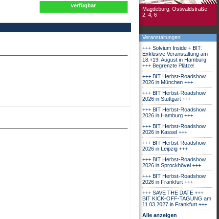
verfügbar
Magdeburg, Ostwaldstraße
2, 4, 6
Veranstaltungen
+++ Solvium Inside + BIT:
Exklusive Veranstaltung am
18.+19. August in Hamburg
+++ Begrenzte Plätze!
+++ BIT Herbst-Roadshow
2026 in München +++
+++ BIT Herbst-Roadshow
2026 in Stuttgart +++
+++ BIT Herbst-Roadshow
2026 in Hamburg +++
+++ BIT Herbst-Roadshow
2026 in Kassel +++
+++ BIT Herbst-Roadshow
2026 in Leipzig +++
+++ BIT Herbst-Roadshow
2026 in Sprockhövel +++
+++ BIT Herbst-Roadshow
2026 in Frankfurt +++
+++ SAVE THE DATE +++
BIT KICK-OFF-TAGUNG am
11.03.2027 in Frankfurt +++
Alle anzeigen