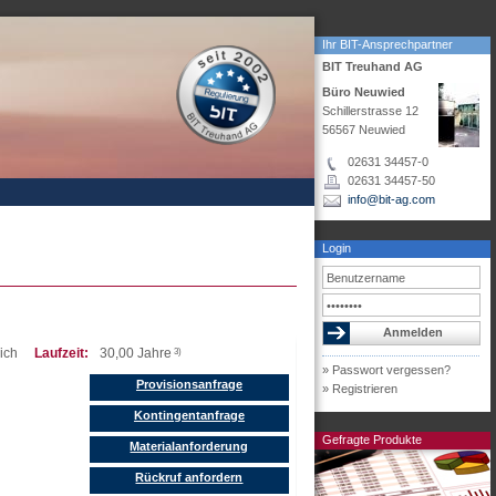
Ihr BIT-Ansprechpartner
BIT Treuhand AG
Büro Neuwied
Schillerstrasse 12
56567 Neuwied
02631 34457-0
02631 34457-50
info@bit-ag.com
Login
ich
Laufzeit:
30,00 Jahre
3)
» Passwort vergessen?
Provisionsanfrage
» Registrieren
Kontingentanfrage
Gefragte Produkte
Materialanforderung
Rückruf anfordern