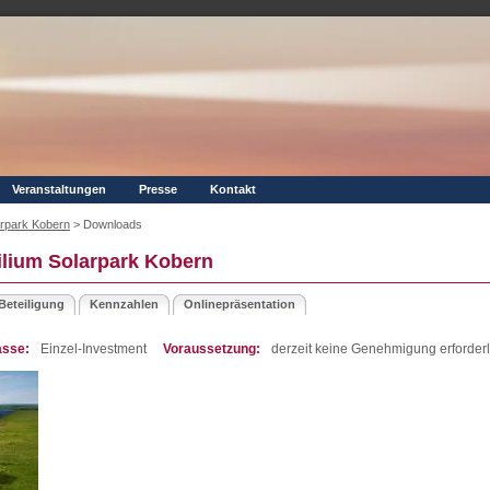
Veranstaltungen
Presse
Kontakt
arpark Kobern
>
Downloads
lium Solarpark Kobern
Beteiligung
Kennzahlen
Onlinepräsentation
asse:
Einzel-Investment
Voraussetzung:
derzeit keine Genehmigung erforderl