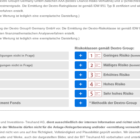
Dextro Group® Germany GmbH zwischen AAA (bestes Chance-Risiko-Verhältnis) und D (schlechtestes
estmentgrade. Die Ermittlung der Dextro-Ratingklasse ist gemäß IDW 951 Typ B zertifiziert un
rfahren erstellt.
 Wertung ist lediglich eine exemplarische Darstellung.)
ng der Dextro Group® Germany GmbH vor. Die Ermittlung der Dextro-Risikoklasse ist gemäß IDW 9
ten finanzmathematischen Analyseverfahren erstellt.
 Wertung ist lediglich eine exemplarische Darstellung.)
Risikoklassen gemäß Dextro Group:
Geringes Risiko
ligungen nicht in Frage)
(kommt
Mäßiges Risiko
igungen nicht in Frage)
(kommt 
Erhöhtes Risiko
Hohes Risiko
Sehr hohes Risiko
estment Fonds
* Methodik der Dextro-Group
- und Investitions- Treuhand AG,
dient ausschließlich der internen Information und richtet sic
lte der Webseite dürfen nicht für die Anlage-/Anlegerberatung und/oder -vermittlung verwand
 nicht von uns auf ihre Richtigkeit, Vollständigkeit und Plausibilität geprüft worden. Wir übern
Inhalte und Werke, auch der dargestellten Bilder, sind der BIT Treuhand AG vorbehalten und unte