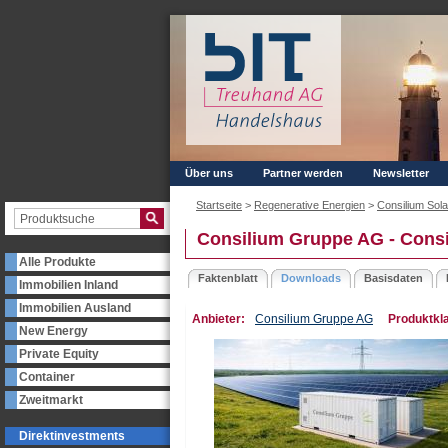
Über uns
Partner werden
Newsletter
Startseite
>
Regenerative Energien
>
Consilium Sol
Consilium Gruppe AG - Consi
Alle Produkte
Faktenblatt
Downloads
Basisdaten
Immobilien Inland
Immobilien Ausland
Anbieter:
Consilium Gruppe AG
Produktkl
New Energy
Private Equity
Container
Zweitmarkt
Direktinvestments