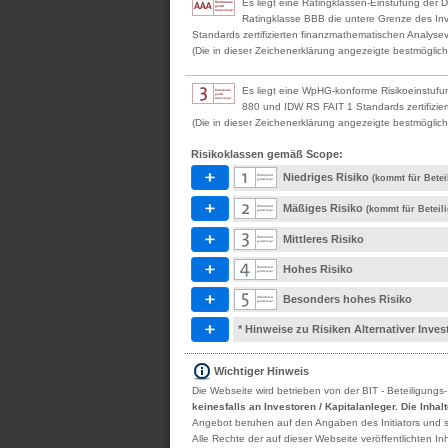
Es liegt eine Ratingklassen-Einstufung der 
Ratingklasse BBB die untere Grenze des Inv
Standards zertifizierten finanzmathematischen Analyseve
(Die in dieser Zeichenerklärung angezeigte bestmögliche
Es liegt eine WpHG-konforme Risikoeinstufu
880 und IDW RS FAIT 1 Standards zertifizier
(Die in dieser Zeichenerklärung angezeigte bestmögliche
Risikoklassen gemäß Scope:
Niedriges Risiko
(kommt für Betei
Mäßiges Risiko
(kommt für Beteil
Mittleres Risiko
Hohes Risiko
Besonders hohes Risiko
* Hinweise zu Risiken Alternativer Inv
Wichtiger Hinweis
Die Webseite wird betrieben von der BIT - Beteiligungs
keinesfalls an Investoren / Kapitalanleger. Die Inha
Angebot beruhen auf den Angaben des Initiators und sind
Alle Rechte der auf dieser Webseite veröffentlichten 