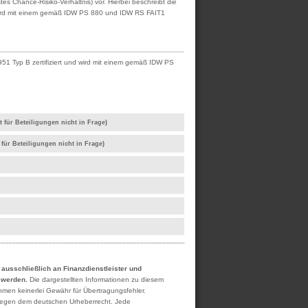
 Chance-Risiko-Verhältnis) vor. Hierbei beschreibt die
d wird mit einem gemäß IDW PS 880 und IDW RS FAIT1
51 Typ B zertifiziert und wird mit einem gemäß IDW PS
 für Beteiligungen nicht in Frage)
für Beteiligungen nicht in Frage)
h ausschließlich an Finanzdienstleister und
t werden.
Die dargestellten Informationen zu diesem
ehmen keinerlei Gewähr für Übertragungsfehler.
rliegen dem deutschen Urheberrecht. Jede