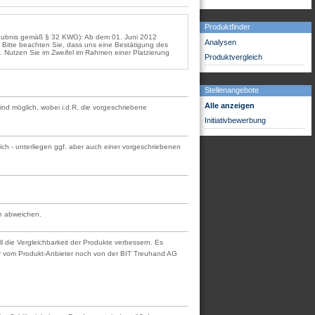
Produktfinder
rlaubnis gemäß § 32 KWG): Ab dem 01. Juni 2012
Analysen
Bitte beachten Sie, dass uns eine Bestätigung des
. Nutzen Sie im Zweifel im Rahmen einer Platzierung
Produktvergleich
Stellenangebote
Alle anzeigen
sind möglich, wobei i.d.R. die vorgeschriebene
Initiativbewerbung
ch - unterliegen ggf. aber auch einer vorgeschriebenen
en abweichen.
l die Vergleichbarkeit der Produkte verbessern. Es
der vom Produkt-Anbieter noch von der BIT Treuhand AG