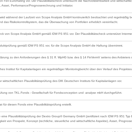
 von Feri EuroRating vor. Der Plausibilitätscheck untersucht die Nachvollziehbarkeit und wirtschaf
Asset, Performance/Prognoserechnung und Initiator.
ird während der Laufzeit von Scope Analysis GmbH kontinuierlich beobachtet und regelmäßig bewe
nd das Risikokontrollsystem, das die Überwachung von Portfolien erheblich vereinfacht.
scheck von Scope Analysis GmbH gemäß IDW PS 951 vor. Der Plausibilitätscheck unterstützt Inter
Produktprüfung gemäß IDW PS 951 vor, für die Scope Analysis GmbH die Haftung übernimmt.
rklärung zu den Anforderungen des § 31 ff. WpHG bzw. des § 14 FinVermV seitens des Anbieters od
s Institut für Kapitalanlagen ein regelmäßiger Monitoringbericht über den Verlauf des Projektes e
ur wirtschaftlichen Plausibilitätsprüfung des DIK Deutschen Instituts für Kapitalanlagen vor.
prüfung von TKL.Fonds - Gesellschaft für Fondsconception und -analyse mbH durchgeführt.
at für diesen Fonds eine Plausibilitätsprüfung erstellt.
 eine Plausibilitätsprüfung der Dextro Group® Germany GmbH (zertifiziert nach IDW PS 951 Typ B) 
gkeit von Prospekt, Konzept (rechtliche, steuerliche und wirtschaftliche Aspekte), Asset, Prognose