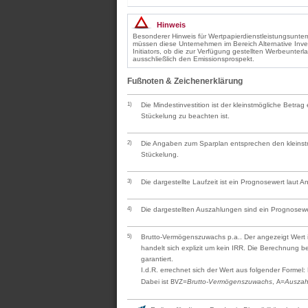
Hinweis
Besonderer Hinweis für Wertpapierdienstleistungsunt
müssen diese Unternehmen im Bereich Alternative Inv
Initiators, ob die zur Verfügung gestellten Werbeunter
ausschließlich den Emissionsprospekt.
Fußnoten & Zeichenerklärung
1)
Die Mindestinvestition ist der kleinstmögliche Betra
Stückelung zu beachten ist.
2)
Die Angaben zum Sparplan entsprechen den kleinstmö
Stückelung.
3)
Die dargestellte Laufzeit ist ein Prognosewert laut 
4)
Die dargestellten Auszahlungen sind ein Prognosewe
5)
Brutto-Vermögenszuwachs p.a.. Der angezeigt Wert is
handelt sich explizit um kein IRR. Die Berechnung 
garantiert.
I.d.R. errechnet sich der Wert aus folgender Formel:
Dabei ist
=
Brutto-Vermögenszuwachs
,
=
Auszah
BVZ
A