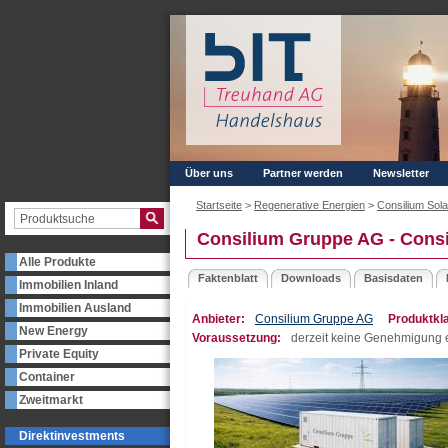
Über uns
Partner werden
Newsletter
Startseite
>
Regenerative Energien
>
Consilium Sol
Consilium Gruppe AG - Consi
Alle Produkte
Faktenblatt
Downloads
Basisdaten
Immobilien Inland
Immobilien Ausland
Anbieter:
Consilium Gruppe AG
Produktkl
New Energy
Voraussetzung:
derzeit keine Genehmigung e
Private Equity
Container
Zweitmarkt
Direktinvestments