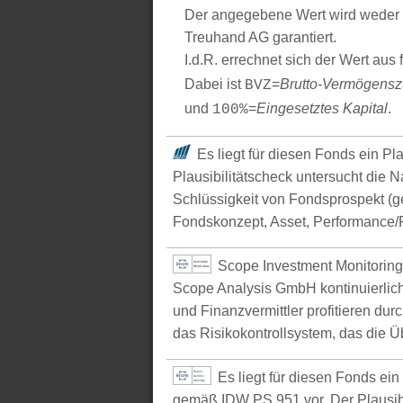
Der angegebene Wert wird weder 
Treuhand AG garantiert.
I.d.R. errechnet sich der Wert aus
Dabei ist
=
Brutto-Vermögens
BVZ
und
=
Eingesetztes Kapital
.
100%
Es liegt für diesen Fonds ein Pl
Plausibilitätscheck untersucht die N
Schlüssigkeit von Fondsprospekt (
Fondskonzept, Asset, Performance/P
Scope Investment Monitoring
Scope Analysis GmbH kontinuierlich
und Finanzvermittler profitieren du
das Risikokontrollsystem, das die Ü
Es liegt für diesen Fonds ei
gemäß IDW PS 951 vor. Der Plausibil