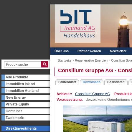
Über uns
Partner werden
Newsletter
Startseite
>
Regenerative Energien
>
Consilium Sol
Consilium Gruppe AG - Consi
Alle Produkte
Faktenblatt
Downloads
Basisdaten
Immobilien Inland
Immobilien Ausland
Anbieter:
Consilium Gruppe AG
Produktkl
New Energy
Voraussetzung:
derzeit keine Genehmigung e
Private Equity
Container
Zweitmarkt
Direktinvestments