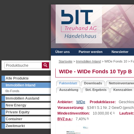
Über uns
Partner werden
Newsletter
Startseite
>
Immobilien Inland
> WIDe Fonds 10 >
Fa
WIDe - WIDe Fonds 10 Typ B
Alle Produkte
Faktenblatt
Downloads
Nettoinventarwe
Immobilien Inland
Auszahlung
Strl. Ergebnis
Kennzahlen
6b-Fonds
Immobilien Ausland
Anbieter:
WIDe
Produktklasse:
Geschlos
New Energy
Voraussetzung:
§34f I S.1 Nr. 2 GewO (ges
Private Equity
Mindestinvestition:
10.000,00
€
1)
Laufzeit:
Container
BVZ p.a.
:
7,40%
5)
Zweitmarkt