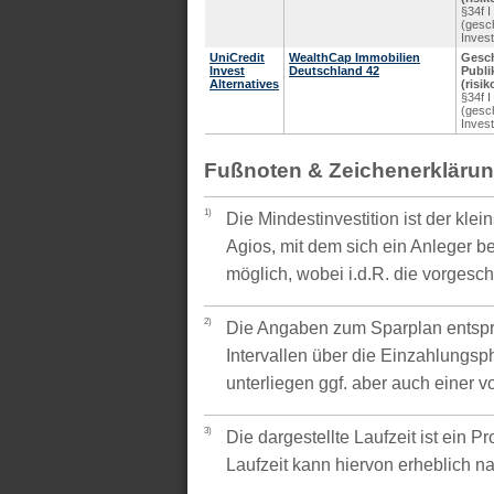
§34f 
(gesc
Inves
UniCredit
WealthCap Immobilien
Gesc
Invest
Deutschland 42
Publi
Alternatives
(risi
§34f 
(gesc
Inves
Fußnoten & Zeichenerkläru
1)
Die Mindestinvestition ist der kle
Agios, mit dem sich ein Anleger be
möglich, wobei i.d.R. die vorgesc
2)
Die Angaben zum Sparplan entspr
Intervallen über die Einzahlungsp
unterliegen ggf. aber auch einer 
3)
Die dargestellte Laufzeit ist ein P
Laufzeit kann hiervon erheblich 