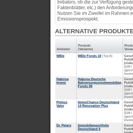
Initiators, ob die zur Verfügung gest
Faktenblätter, etc.) den Anforder
Nutzen Sie im Zweifel im Rahmen ei
Emissionsprospekt.
ALTERNATIVE PRODUKT
Produkt
Produ
Anbieter
(Variante)
Vorau
WIDe
WIDe Fonds 10
(Typ A)
Gesc
Publi
(risi
§34f 
(gesc
Inves
Habona
Habona Deutsche
Gesc
Invest
Nahversorgungsimmobilien
Publi
Fonds 09
(risi
§34f 
(gesc
Inves
Primus
ImmoChance Deutschland
Gesc
Valor
14 Renovation Plus
Publi
(risi
§34f 
(gesc
Inves
Dr. Peters
Immobilienportfolio
Gesc
Deutschland II
Publi
(risi