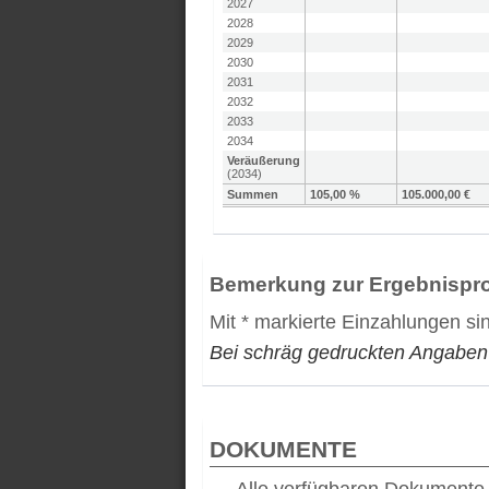
2027
2028
2029
2030
2031
2032
2033
2034
Veräußerung
(2034)
Summen
105,00 %
105.000,00 €
Bemerkung zur Ergebnispr
Mit * markierte Einzahlungen si
Bei schräg gedruckten Angaben
DOKUMENTE