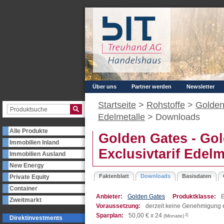
Über uns
Partner werden
Newsletter
Startseite
>
Rohstoffe
>
Golden
Edelmetalle
>
Downloads
Alle Produkte
Golden Gates - Go
Immobilien Inland
Exclusivtarif Edelm
Immobilien Ausland
New Energy
Faktenblatt
Downloads
Basisdaten
Private Equity
Container
Anbieter:
Golden Gates
Produktklasse:
E
Zweitmarkt
Voraussetzung:
derzeit keine Genehmigung e
Sparplan:
50,00
€ x 24
2)
(Monate)
Direktinvestments