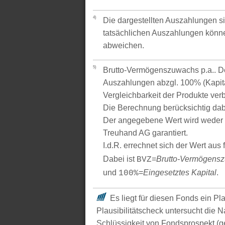
4)
Die dargestellten Auszahlungen si
tatsächlichen Auszahlungen könne
abweichen.
5)
Brutto-Vermögenszuwachs p.a.. Der
Auszahlungen abzgl. 100% (Kapital
Vergleichbarkeit der Produkte verb
Die Berechnung berücksichtig dabe
Der angegebene Wert wird weder 
Treuhand AG garantiert.
I.d.R. errechnet sich der Wert aus
Dabei ist
=
Brutto-Vermögens
BVZ
und
=
Eingesetztes Kapital
.
100%
Es liegt für diesen Fonds ein Pl
Plausibilitätscheck untersucht die N
Schlüssigkeit von Fondsprospekt (