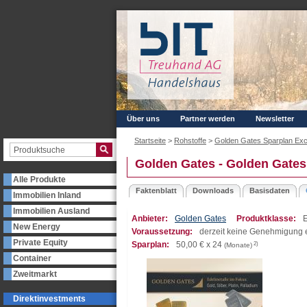
Über uns
Partner werden
Newsletter
Startseite
>
Rohstoffe
>
Golden Gates Sparplan Exclu
Golden Gates - Golden Gates 
Alle Produkte
Faktenblatt
Downloads
Basisdaten
Immobilien Inland
Immobilien Ausland
Anbieter:
Golden Gates
Produktklasse:
E
New Energy
Voraussetzung:
derzeit keine Genehmigung e
Private Equity
Sparplan:
50,00
€ x 24
2)
(Monate)
Container
Zweitmarkt
Direktinvestments