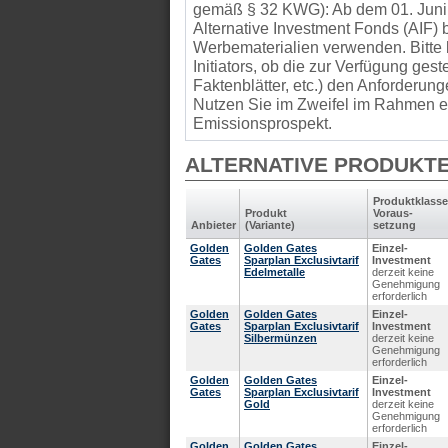
gemäß § 32 KWG): Ab dem 01. Juni
Alternative Investment Fonds (AIF
Werbematerialien verwenden. Bitte 
Initiators, ob die zur Verfügung gest
Faktenblätter, etc.) den Anforder
Nutzen Sie im Zweifel im Rahmen ei
Emissionsprospekt.
ALTERNATIVE PRODUKT
Produkt­klasse
Produkt
Voraus­
Anbieter
(Variante)
setzung
Golden
Golden Gates
Einzel-
Gates
Sparplan Exclusivtarif
Investment
Edelmetalle
derzeit keine
Genehmigung
erforderlich
Golden
Golden Gates
Einzel-
Gates
Sparplan Exclusivtarif
Investment
Silbermünzen
derzeit keine
Genehmigung
erforderlich
Golden
Golden Gates
Einzel-
Gates
Sparplan Exclusivtarif
Investment
Gold
derzeit keine
Genehmigung
erforderlich
Golden
Golden Gates
Einzel-