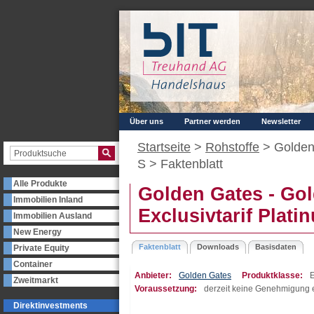
Über uns
Partner werden
Newsletter
Startseite
>
Rohstoffe
> Golden 
S >
Faktenblatt
Alle Produkte
Golden Gates - Go
Immobilien Inland
Exclusivtarif Plati
Immobilien Ausland
New Energy
Faktenblatt
Downloads
Basisdaten
Private Equity
Container
Anbieter:
Golden Gates
Produktklasse:
E
Zweitmarkt
Voraussetzung:
derzeit keine Genehmigung e
Direktinvestments