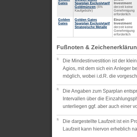
Gates
Sparplan Exclusivtarif
Investment
Goldmünzen
(6%
derzeit keine
Kaufgebühr)
Genehmigung
erforderlich
Golden
Golden Gates
Einzel-
Gates
Sparplan Exclusivtarif
Investment
Strategische Metalle
derzeit keine
Genehmigung
erforderlich
Fußnoten & Zeichenerkläru
1)
Die Mindestinvestition ist der kle
Agios, mit dem sich ein Anleger be
möglich, wobei i.d.R. die vorgesc
2)
Die Angaben zum Sparplan entspr
Intervallen über die Einzahlungsp
unterliegen ggf. aber auch einer 
3)
Die dargestellte Laufzeit ist ein P
Laufzeit kann hiervon erheblich 