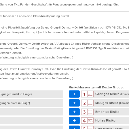
prüfung von TKL.Fonds - Gesellschaft für Fondsconception und -analyse mbH durchgeführt.
at für diesen Fonds eine Plausibilitätsprüfung erstellt.
 eine Plausibilitätsprüfung der Dextro Group® Germany GmbH (zertifiziert nach IDW PS 951 Typ B) 
gkeit von Prospekt, Konzept (rechtliche, steuerliche und wirtschaftliche Aspekte), Asset, Prognose
Dextro Group® Germany GmbH zwischen AAA (bestes Chance-Risiko-Verhältnis) und D (schlechtestes
estmentgrade. Die Ermittlung der Dextro-Ratingklasse ist gemäß IDW 951 Typ B zertifiziert un
rfahren erstellt.
 Wertung ist lediglich eine exemplarische Darstellung.)
ng der Dextro Group® Germany GmbH vor. Die Ermittlung der Dextro-Risikoklasse ist gemäß IDW 9
ten finanzmathematischen Analyseverfahren erstellt.
 Wertung ist lediglich eine exemplarische Darstellung.)
Risikoklassen gemäß Dextro Group:
Geringes Risiko
ligungen nicht in Frage)
(kommt
Mäßiges Risiko
igungen nicht in Frage)
(kommt 
Erhöhtes Risiko
Hohes Risiko