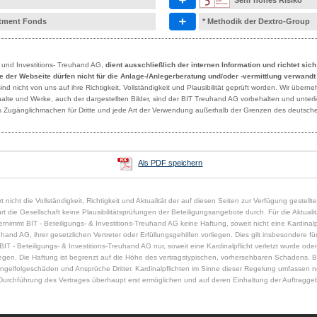
Sehr hohes Risiko
estment Fonds
* Methodik der Dextro-Group
- und Investitions- Treuhand AG,
dient ausschließlich der internen Information und richtet sic
lte der Webseite dürfen nicht für die Anlage-/Anlegerberatung und/oder -vermittlung verwand
 nicht von uns auf ihre Richtigkeit, Vollständigkeit und Plausibilität geprüft worden. Wir übern
Inhalte und Werke, auch der dargestellten Bilder, sind der BIT Treuhand AG vorbehalten und unte
des Zugänglichmachen für Dritte und jede Art der Verwendung außerhalb der Grenzen des deutsche
Als PDF speichern
t nicht die Vollständigkeit, Richtigkeit und Aktualität der auf diesen Seiten zur Verfügung gestell
die Gesellschaft keine Plausibilitätsprüfungen der Beteiligungsangebote durch. Für die Aktualität,
immt BIT - Beteiligungs- & Investitions-Treuhand AG keine Haftung, soweit nicht eine Kardinalpfl
uhand AG, ihrer gesetzlichen Vertreter oder Erfüllungsgehilfen vorliegen. Dies gilt insbesondere für 
 - Beteiligungs- & Investitions-Treuhand AG nur, soweit eine Kardinalpflicht verletzt wurde oder
rliegen. Die Haftung ist begrenzt auf die Höhe des vertragstypischen, vorhersehbaren Schadens. B
gelfolgeschäden und Ansprüche Dritter. Kardinalpflichten im Sinne dieser Regelung umfassen n
urchführung des Vertrages überhaupt erst ermöglichen und auf deren Einhaltung der Auftraggeb