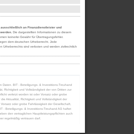
h ausschließlich an Finanzdienstleister und
t werden.
Die dargestellten Informationen zu diesem
ehmen keinerlei Gewähr für Übertragungsfehler.
rliegen dem deutschen Urheberrecht. Jede
n Urheberrechts sind verboten und werden zivilrechtlich
ten Daten. BIT - Beteiligungs- & Investitions-Treuhand
 Richtigkeit und Vollständigkeit der von Dritten zur
icht verletzt worden ist oder Vorsatz oder grobe
die Aktualität, Richtigkeit und Vollständigkeit der
 Vorsatz oder grobe Fahrlässigkeit der Gesellschaft,
IT - Beteiligungs- & Investitions-Treuhand AG haftet
eben den vertraglichen Hauptleistungspflichten auch
er regelmäßig vertrauen darf.