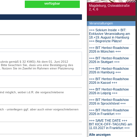
verfügbar
Magdeburg, Ostwaldstraße
2, 4, 6
Veranstaltungen
+++ Solvium Inside + BIT:
Exklusive Veranstaltung am
18.+19. August in Hamburg
+++ Begrenzte Plätze!
+++ BIT Herbst-Roadshow
2026 in München +++
+++ BIT Herbst-Roadshow
rlaubnis gemäß § 32 KWG): Ab dem 01. Juni 2012
2026 in Stuttgart +++
Bitte beachten Sie, dass uns eine Bestätigung des
. Nutzen Sie im Zweifel im Rahmen einer Platzierung
+++ BIT Herbst-Roadshow
2026 in Hamburg +++
+++ BIT Herbst-Roadshow
2026 in Kassel +++
+++ BIT Herbst-Roadshow
sind möglich, wobei i.d.R. die vorgeschriebene
2026 in Leipzig +++
+++ BIT Herbst-Roadshow
2026 in Sprockhövel +++
ch - unterliegen ggf. aber auch einer vorgeschriebenen
+++ BIT Herbst-Roadshow
2026 in Frankfurt +++
+++ SAVE THE DATE +++
BIT KICK-OFF-TAGUNG am
11.03.2027 in Frankfurt +++
Alle anzeigen