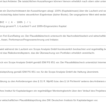
rt laut Anbieter. Die tatsächlichen Auszahlungen können hiervon erheblich nach oben oder unt
t ein Durchschnittswert der Auszahlungen abzgl. 100% (Kapitaleinsatz) über die Laufzeit und sol
berücksichtig dabei keine steuerlichen Ergebnisse (daher Brutto). Der angegebene Wert wird we
BVZ = ( A - 100% ) / L
2)
1)
lung gesamt
,
=
Laufzeit
und
=
Eingesetztes Kapital
.
L
100%
 von Feri EuroRating vor. Der Plausibilitätscheck untersucht die Nachvollziehbarkeit und wirtschaf
Asset, Performance/Prognoserechnung und Initiator.
ird während der Laufzeit von Scope Analysis GmbH kontinuierlich beobachtet und regelmäßig bewe
nd das Risikokontrollsystem, das die Überwachung von Portfolien erheblich vereinfacht.
scheck von Scope Analysis GmbH gemäß IDW PS 951 vor. Der Plausibilitätscheck unterstützt Inter
Produktprüfung gemäß IDW PS 951 vor, für die Scope Analysis GmbH die Haftung übernimmt.
rklärung zu den Anforderungen des § 31 ff. WpHG bzw. des § 14 FinVermV seitens des Anbieters od
s Institut für Kapitalanlagen ein regelmäßiger Monitoringbericht über den Verlauf des Projektes e
ur wirtschaftlichen Plausibilitätsprüfung des DIK Deutschen Instituts für Kapitalanlagen vor.