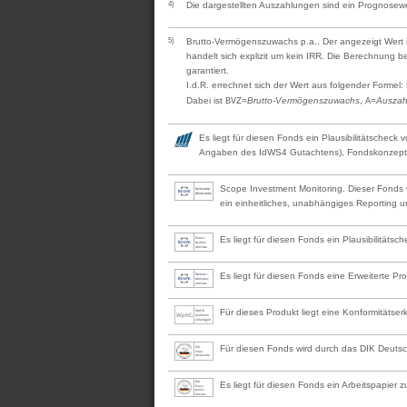
4)
Die dargestellten Auszahlungen sind ein Prognosewe
5)
Brutto-Vermögenszuwachs p.a.. Der angezeigt Wert is
handelt sich explizit um kein IRR. Die Berechnung 
garantiert.
I.d.R. errechnet sich der Wert aus folgender Formel:
Dabei ist
=
Brutto-Vermögenszuwachs
,
=
Auszah
BVZ
A
Es liegt für diesen Fonds ein Plausibilitätscheck
Angaben des IdWS4 Gutachtens), Fondskonzept, 
Scope Investment Monitoring. Dieser Fonds w
ein einheitliches, unabhängiges Reporting u
Es liegt für diesen Fonds ein Plausibilität
Es liegt für diesen Fonds eine Erweiterte 
Für dieses Produkt liegt eine Konformitätse
Für diesen Fonds wird durch das DIK Deutsche
Es liegt für diesen Fonds ein Arbeitspapier z