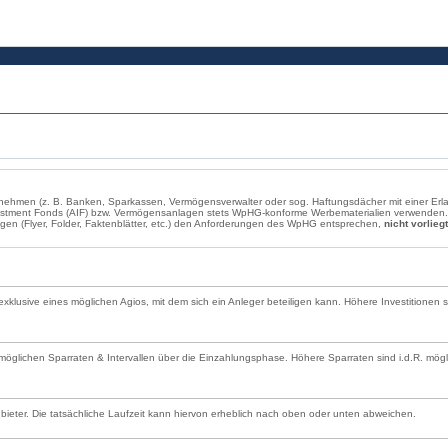
ernehmen (z. B. Banken, Sparkassen, Vermögensverwalter oder sog. Haftungsdächer mit einer E
estment Fonds (AIF) bzw. Vermögensanlagen stets WpHG-konforme Werbematerialien verwenden. 
lagen (Flyer, Folder, Faktenblätter, etc.) den Anforderungen des WpHG entsprechen,
nicht vorliegt
g exklusive eines möglichen Agios, mit dem sich ein Anleger beteiligen kann. Höhere Investitionen 
glichen Sparraten & Intervallen über die Einzahlungsphase. Höhere Sparraten sind i.d.R. mögli
Anbieter. Die tatsächliche Laufzeit kann hiervon erheblich nach oben oder unten abweichen.