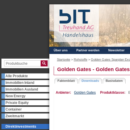
Über uns
Partner werden
Newsletter
Startseite
>
Rohstoffe
>
Golden Gates Sparplan Exclu
Golden Gates - Golden Gates 
Alle Produkte
Faktenblatt
Downloads
Basisdaten
Immobilien Inland
Immobilien Ausland
Anbieter:
Golden Gates
Produktklasse:
E
New Energy
Private Equity
Container
Zweitmarkt
Direktinvestments