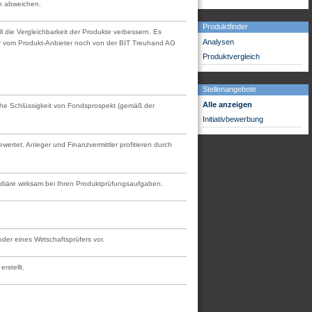
en abweichen.
Produktfinder
l die Vergleichbarkeit der Produkte verbessern. Es
Analysen
der vom Produkt-Anbieter noch von der BIT Treuhand AG
Produktvergleich
Stellenangebote
Alle anzeigen
tliche Schlüssigkeit von Fondsprospekt (gemäß der
Initiativbewerbung
rtet. Anleger und Finanzvermittler profitieren durch
mediäre wirksam bei Ihren Produktprüfungsaufgaben.
er eines Wirtschaftsprüfers vor.
rstellt.