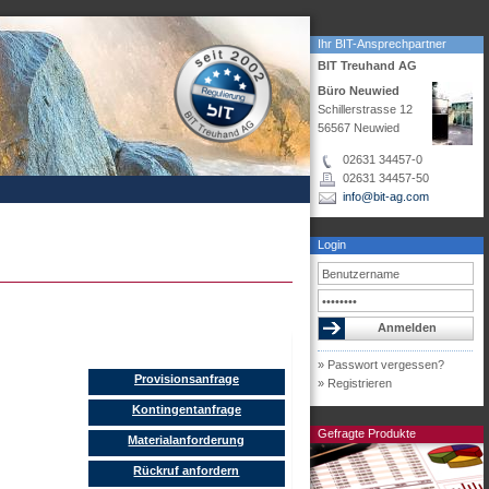
Ihr BIT-Ansprechpartner
BIT Treuhand AG
Büro Neuwied
Schillerstrasse 12
56567 Neuwied
02631 34457-0
02631 34457-50
info@bit-ag.com
Login
» Passwort vergessen?
Provisionsanfrage
» Registrieren
Kontingentanfrage
Gefragte Produkte
Materialanforderung
Rückruf anfordern