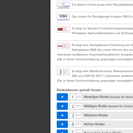
Für diesen Fonds wurde eine Plausibilitäts
Das Institut für Beteiligungs-Analyse (IfBA) h
Es liegt für diese(n) Fonds/Vermögensanlage
Richtigkeit, Nachvollziehbarkeit und Schlüssi
Es liegt eine Ratingklassen-Einstufung der 
Ratingklasse BBB die untere Grenze des Inv
Standards zertifizierten finanzmathematischen Analyseve
(Die in dieser Zeichenerklärung angezeigte bestmögliche
Es liegt eine WpHG-konforme Risikoeinstufu
880 und IDW RS FAIT 1 Standards zertifizier
(Die in dieser Zeichenerklärung angezeigte bestmögliche
Risikoklassen gemäß Scope:
Niedriges Risiko
(kommt für Betei
Mäßiges Risiko
(kommt für Beteil
Mittleres Risiko
Hohes Risiko