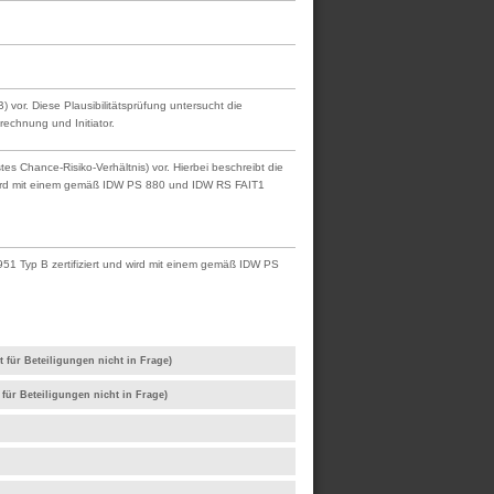
vor. Diese Plausibilitätsprüfung untersucht die
rechnung und Initiator.
 Chance-Risiko-Verhältnis) vor. Hierbei beschreibt die
d wird mit einem gemäß IDW PS 880 und IDW RS FAIT1
51 Typ B zertifiziert und wird mit einem gemäß IDW PS
 für Beteiligungen nicht in Frage)
für Beteiligungen nicht in Frage)