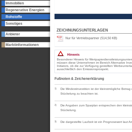
Immobilien
Regenerative Energien
Rohstoffe
Sonstiges
ZEICHNUNGSUNTERLAGEN
Anbieter
Nur für Vertriebspartner (514,50 KB)
Marktinformationen
Hinweis
Besonderer Hinweis für Wertpapierdienstleistungsunt
müssen diese Unternehmen im Bereich Alternative Inv
Initiators, ob die zur Verfügung gestellten Werbeunter
ausschließlich den Emissionsprospekt.
Fußnoten & Zeichenerklärung
1)
Die Mindestinvestition ist der kleinstmögliche Betra
Stückelung zu beachten ist.
2)
Die Angaben zum Sparplan entsprechen den kleinstmö
Stückelung.
3)
Die dargestellte Laufzeit ist ein Prognosewert laut 