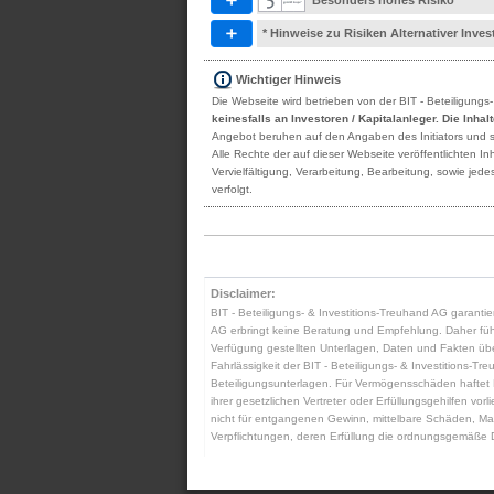
Besonders hohes Risiko
* Hinweise zu Risiken Alternativer Inv
Wichtiger Hinweis
Die Webseite wird betrieben von der BIT - Beteiligungs
keinesfalls an Investoren / Kapitalanleger. Die Inha
Angebot beruhen auf den Angaben des Initiators und sind
Alle Rechte der auf dieser Webseite veröffentlichten 
Vervielfältigung, Verarbeitung, Bearbeitung, sowie je
verfolgt.
Disclaimer:
BIT - Beteiligungs- & Investitions-Treuhand AG garantier
AG erbringt keine Beratung und Empfehlung. Daher führt 
Verfügung gestellten Unterlagen, Daten und Fakten übern
Fahrlässigkeit der BIT - Beteiligungs- & Investitions-Tre
Beteiligungsunterlagen. Für Vermögensschäden haftet BIT
ihrer gesetzlichen Vertreter oder Erfüllungsgehilfen vo
nicht für entgangenen Gewinn, mittelbare Schäden, Man
Verpflichtungen, deren Erfüllung die ordnungsgemäße D