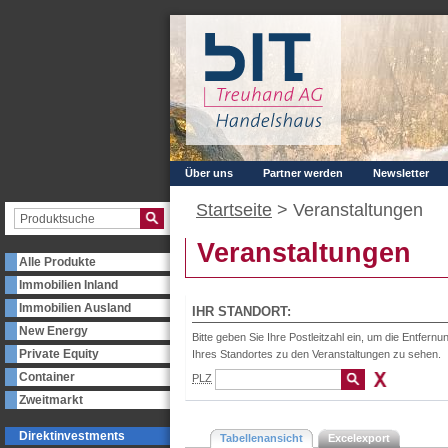
Über uns
Partner werden
Newsletter
Startseite
>
Veranstaltungen
Veranstaltungen
Alle Produkte
Immobilien Inland
Immobilien Ausland
IHR STANDORT:
New Energy
Bitte geben Sie Ihre Postleitzahl ein, um die Entfernu
Private Equity
Ihres Standortes zu den Veranstaltungen zu sehen.
Container
PLZ
Zweitmarkt
Direktinvestments
Tabellenansicht
Excelexport