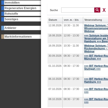
Immobilien
Regenerative Energien
Suche
Rohstoffe
Sonstiges
Datum
von
-
bis
Veranstaltung
12.08.2026
10:30 - 11:30
Webinar Solvium: Te
Anbieter
Wissensvorsprung 
Webinar
18.08.2026
12:00 - 13:30
+++ Solvium Inside
Marktinformationen
Veranstaltung am 1
Hamburg +++ Begre
16.09.2026
10:30 - 11:30
Webinar Solvium: Te
Rückendeckung – d
Webinar
30.09.2026
08:30 - 17:30
+++ BIT Herbst-Ro
München +++
01.10.2026
08:30 - 17:30
+++ BIT Herbst-Ro
Stuttgart +++
06.10.2026
08:30 - 17:30
+++ BIT Herbst-Ro
Hamburg +++
07.10.2026
08:30 - 17:30
+++ BIT Herbst-Ro
+++
08.10.2026
08:30 - 17:30
+++ BIT Herbst-Ro
+++