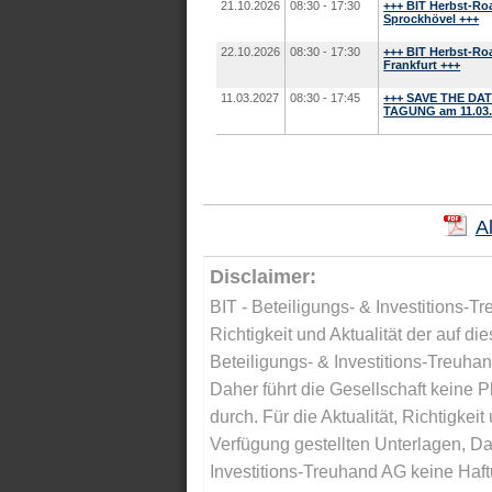
21.10.2026
08:30 - 17:30
+++ BIT Herbst-Ro
Sprockhövel +++
22.10.2026
08:30 - 17:30
+++ BIT Herbst-Ro
Frankfurt +++
11.03.2027
08:30 - 17:45
+++ SAVE THE DAT
TAGUNG am 11.03.2
A
Disclaimer:
BIT - Beteiligungs- & Investitions-Tr
Richtigkeit und Aktualität der auf di
Beteiligungs- & Investitions-Treuha
Daher führt die Gesellschaft keine 
durch. Für die Aktualität, Richtigkeit
Verfügung gestellten Unterlagen, Da
Investitions-Treuhand AG keine Haftu