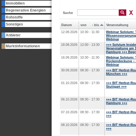
Immobilien
Regenerative Energien
Suche
Rohstoffe
Sonstiges
Datum
von
-
bis
Veranstaltung
12.08.2026
10:30 - 11:30
Webinar Solvium: Te
Anbieter
Wissensvorsprung 
Webinar
18.08.2026
12:00 - 13:30
+++ Solvium Inside
Marktinformationen
Veranstaltung am 1
Hamburg +++ Begre
16.09.2026
10:30 - 11:30
Webinar Solvium: Te
Rückendeckung – d
Webinar
30.09.2026
08:30 - 17:30
+++ BIT Herbst-Ro
München +++
01.10.2026
08:30 - 17:30
+++ BIT Herbst-Ro
Stuttgart +++
06.10.2026
08:30 - 17:30
+++ BIT Herbst-Ro
Hamburg +++
07.10.2026
08:30 - 17:30
+++ BIT Herbst-Ro
+++
08.10.2026
08:30 - 17:30
+++ BIT Herbst-Ro
+++