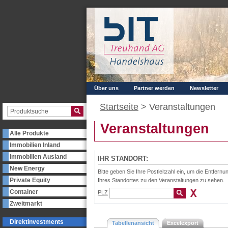
Über uns
Partner werden
Newsletter
Startseite
>
Veranstaltungen
Veranstaltungen
Alle Produkte
Immobilien Inland
Immobilien Ausland
IHR STANDORT:
New Energy
Bitte geben Sie Ihre Postleitzahl ein, um die Entfernu
Private Equity
Ihres Standortes zu den Veranstaltungen zu sehen.
Container
PLZ
Zweitmarkt
Direktinvestments
Tabellenansicht
Excelexport