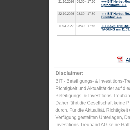
21.10.2026
08:30 - 17:30
+++ BIT Herbst-Ro
Sprockhövel +++
22.10.2026
08:30 - 17:30
+++ BIT Herbst-Ro
Frankfurt +++
11.03.2027
08:30 - 17:45
+++ SAVE THE DAT
TAGUNG am 11.03.2
A
Disclaimer:
BIT - Beteiligungs- & Investitions-Tr
Richtigkeit und Aktualität der auf di
Beteiligungs- & Investitions-Treuha
Daher führt die Gesellschaft keine 
durch. Für die Aktualität, Richtigkeit
Verfügung gestellten Unterlagen, Da
Investitions-Treuhand AG keine Haftu