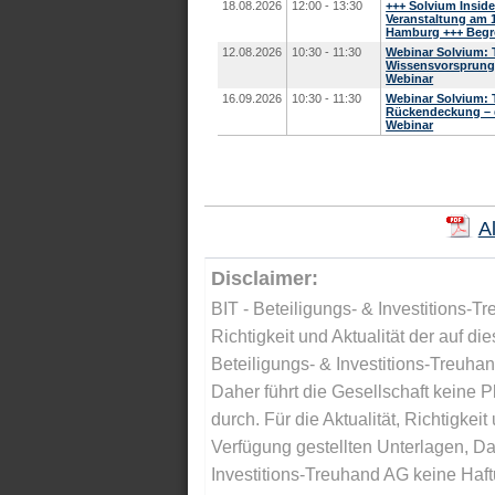
18.08.2026
12:00 - 13:30
+++ Solvium Inside
Veranstaltung am 1
Hamburg +++ Begre
12.08.2026
10:30 - 11:30
Webinar Solvium: Te
Wissensvorsprung 
Webinar
16.09.2026
10:30 - 11:30
Webinar Solvium: Te
Rückendeckung – d
Webinar
A
Disclaimer:
BIT - Beteiligungs- & Investitions-Tr
Richtigkeit und Aktualität der auf di
Beteiligungs- & Investitions-Treuha
Daher führt die Gesellschaft keine 
durch. Für die Aktualität, Richtigkeit
Verfügung gestellten Unterlagen, Da
Investitions-Treuhand AG keine Haftu