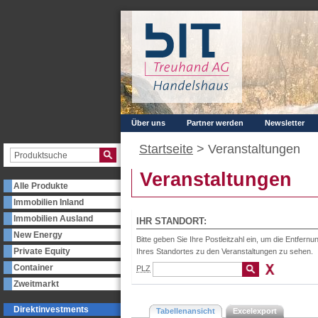
Über uns
Partner werden
Newsletter
Startseite
>
Veranstaltungen
Veranstaltungen
Alle Produkte
Immobilien Inland
Immobilien Ausland
IHR STANDORT:
New Energy
Bitte geben Sie Ihre Postleitzahl ein, um die Entfernu
Private Equity
Ihres Standortes zu den Veranstaltungen zu sehen.
Container
PLZ
Zweitmarkt
Direktinvestments
Tabellenansicht
Excelexport