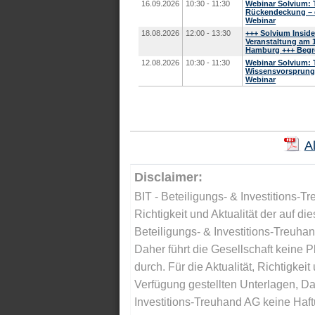
16.09.2026
10:30 - 11:30
Webinar Solvium: Te
Rückendeckung – d
Webinar
18.08.2026
12:00 - 13:30
+++ Solvium Inside
Veranstaltung am 1
Hamburg +++ Begre
12.08.2026
10:30 - 11:30
Webinar Solvium: Te
Wissensvorsprung 
Webinar
A
Disclaimer:
BIT - Beteiligungs- & Investitions-Tr
Richtigkeit und Aktualität der auf di
Beteiligungs- & Investitions-Treuha
Daher führt die Gesellschaft keine 
durch. Für die Aktualität, Richtigkeit
Verfügung gestellten Unterlagen, Da
Investitions-Treuhand AG keine Haftu