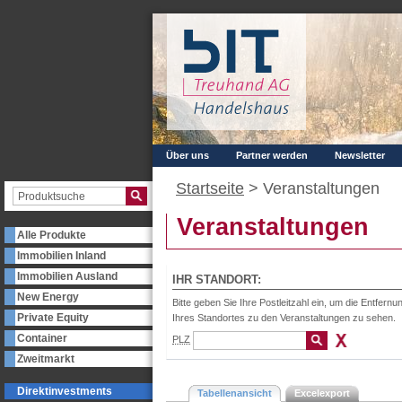
Über uns
Partner werden
Newsletter
Startseite
>
Veranstaltungen
Veranstaltungen
Alle Produkte
Immobilien Inland
Immobilien Ausland
IHR STANDORT:
New Energy
Bitte geben Sie Ihre Postleitzahl ein, um die Entfernu
Private Equity
Ihres Standortes zu den Veranstaltungen zu sehen.
Container
PLZ
Zweitmarkt
Direktinvestments
Tabellenansicht
Excelexport