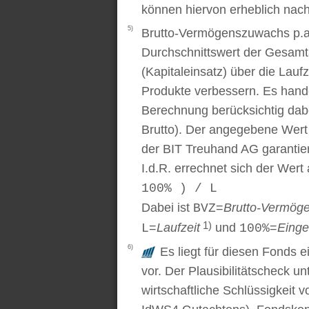
können hiervon erheblich nac
5)
Brutto-Vermögenszuwachs p.a..
Durchschnittswert der Gesamt
(Kapitaleinsatz) über die Laufz
Produkte verbessern. Es handel
Berechnung berücksichtig dabe
Brutto). Der angegebene Wert
der BIT Treuhand AG garantier
I.d.R. errechnet sich der Wert
100% ) / L
Dabei ist
=
Brutto-Vermög
BVZ
1)
=
Laufzeit
und
=
Einge
L
100%
6)
Es liegt für diesen Fonds e
vor. Der Plausibilitätscheck u
wirtschaftliche Schlüssigkei