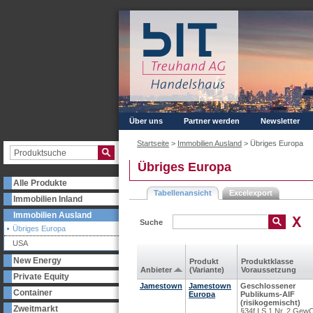
Über uns
Partner werden
Newsletter
Startseite
>
Immobilien Ausland
>
Übriges Europa
Übriges Europa
Alle Produkte
Tabellenansicht
Excelexport
Immobilien Inland
Immobilien Ausland
Suche
Übriges Europa
USA
New Energy
Produkt
Produkt­klasse
Anbieter
(Variante)
Voraus­setzung
Private Equity
Jamestown
Jamestown
Geschlossener
Container
Europa
Publikums-AIF
(risikogemischt)
Zweitmarkt
§34f I S.1 Nr. 2 Gew