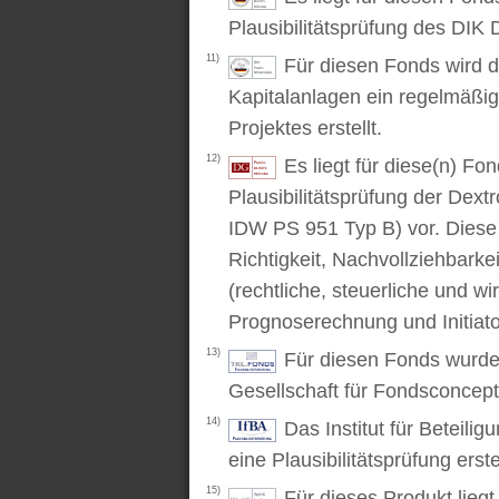
Plausibilitätsprüfung des DIK D
11)
Für diesen Fonds wird d
Kapitalanlagen ein regelmäßig
Projektes erstellt.
12)
Es liegt für diese(n) F
Plausibilitätsprüfung der Dex
IDW PS 951 Typ B) vor. Diese P
Richtigkeit, Nachvollziehbarke
(rechtliche, steuerliche und wi
Prognoserechnung und Initiato
13)
Für diesen Fonds wurde 
Gesellschaft für Fondsconcep
14)
Das Institut für Beteili
eine Plausibilitätsprüfung erstel
15)
Für dieses Produkt lieg