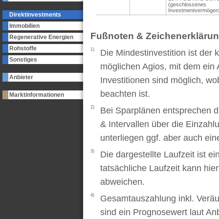
(geschlossenes
Investmentvermögen
Direktinvestments
Immobilien
Fußnoten & Zeichenerkläru
Regenerative Energien
Rohstoffe
1)
Die Mindestinvestition ist der
Sonstiges
möglichen Agios, mit dem ein 
Anbieter
Investitionen sind möglich, wo
beachten ist.
Marktinformationen
2)
Bei Sparplänen entsprechen d
& Intervallen über die Einzah
unterliegen ggf. aber auch ei
3)
Die dargestellte Laufzeit ist e
tatsächliche Laufzeit kann hi
abweichen.
4)
Gesamtauszahlung inkl. Veräu
sind ein Prognosewert laut An