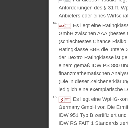
Anforderungen des § 31 ff. W
Anbieters oder eines Wirtschaf
16)
Es liegt eine Ratingkl
GmbH zwischen AAA (bestes C
(schlechtestes Chance-Risiko-V
Ratingklasse BBB die untere 
der Dextro-Ratingklasse ist ge
einem gemäß IDW PS 880 und 
finanzmathematischen Analysev
(Die in dieser Zeichenerkläru
lediglich eine exemplarische D
17)
Es liegt eine WpHG-kon
Germany GmbH vor. Die Ermitt
IDW 951 Typ B zertifiziert u
IDW RS FAIT 1 Standards zert