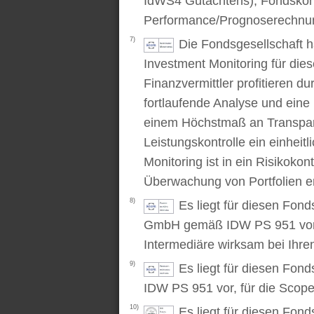
IdWS4 Gutachtens), Fondskon
Performance/Prognoserechnung
7)
Die Fondsgesellschaft 
Investment Monitoring für die
Finanzvermittler profitieren du
fortlaufende Analyse und ein
einem Höchstmaß an Transpare
Leistungskontrolle ein einhei
Monitoring ist in ein Risikoko
Überwachung von Portfolien er
8)
Es liegt für diesen Fond
GmbH gemäß IDW PS 951 vor. D
Intermediäre wirksam bei Ihr
9)
Es liegt für diesen Fon
IDW PS 951 vor, für die Scop
10)
Es liegt für diesen Fond