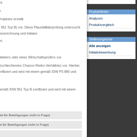
t.
r.
Produktfinder
Analysen
ojektes erstellt.
Produktvergleich
51 Typ B) vor. Diese Plausibilitätsprüfung untersucht
oserechnung und Initiator.
Stellenangebote
t.
Alle anzeigen
Initiativbewerbung
ieters oder eines Wirtschaftsprüfers vor.
chlechtestes Chance-Risiko-Verhältnis) vor. Hierbei
rtifiziert und wird mit einem gemäß IDW PS 880 und
mäß IDW 951 Typ B zertifiziert und wird mit einem
mt für Beteiligungen nicht in Frage)
t für Beteiligungen nicht in Frage)