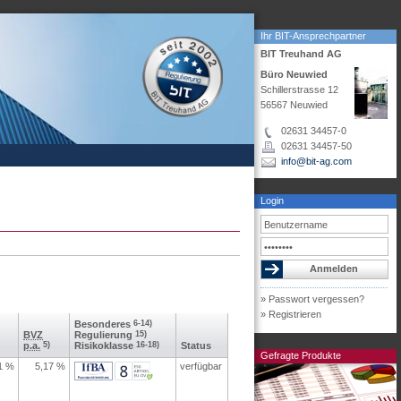
Ihr BIT-Ansprechpartner
BIT Treuhand AG
Büro Neuwied
Schillerstrasse 12
56567 Neuwied
02631 34457-0
02631 34457-50
info@bit-ag.com
Login
» Passwort vergessen?
» Registrieren
Besonderes
6-14)
BVZ
Regulierung
15)
p.a.
5)
Risikoklasse
16-18)
Status
Gefragte Produkte
1
%
5,17
%
verfügbar