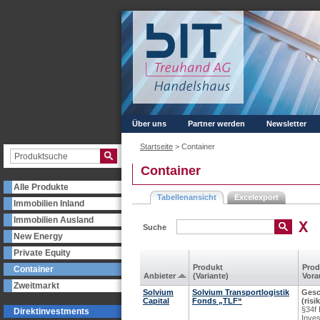
Über uns
Partner werden
Newsletter
Startseite
>
Container
Container
Alle Produkte
Tabellenansicht
Excelexport
Immobilien Inland
Immobilien Ausland
Suche
New Energy
Private Equity
Produkt
Prod
Container
Anbieter
(Variante)
Vora
Zweitmarkt
Solvium
Solvium Transportlogistik
Gesc
Capital
Fonds „TLF“
(ris
§34f
Direktinvestments
Inve