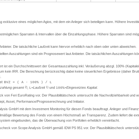
rag exklusive eines möglichen Agios, mit dem ein Anleger sich beteiligen kann. Höhere Investit
stmöglichen Sparraten & Intervallen über die Einzahlungsphase. Höhere Sparraten sind mögli
t Anbieter. Die tatsächliche Laufzeit kann hiervon erheblich nach oben oder unten abweichen.
llten Auszahlungen sind ein Prognosewert laut Anbieter. Die tatsächlichen Auszahlungen kö
ist ein Durchschnittswert der Gesamtauszahlung inkl. Veräußerung abzgl. 100% (Kapitaleinsa
t um kein IRR. Die Berechnung berücksichtig dabei keine steuerlichen Ergebnisse (daher Br
.
el:
BVZ = ( A - 100% ) / L
zahlung gesamt
2)
,
=
Laufzeit
1)
und
=
Eingesetztes Kapital
.
L
100%
check von Feri EuroRating vor. Der Plausibilitätscheck untersucht die Nachvollziehbarkeit und
t, Asset, Performance/Prognoserechnung und Initiator.
lysis GmbH mit dem Investment Monitoring für diesen Fonds beauftragt. Anleger und Finanzver
gelmäßige Bewertung des Fonds von einem Höchstmaß an Transparenz. Zudem liefert die exter
llsystem eingebunden, das die Überwachung von Portfolien erheblich vereinfacht.
itätscheck von Scope Analysis GmbH gemäß IDW PS 951 vor. Der Plausibilitätscheck unterstüt