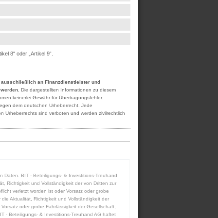
el 8“ oder „Artikel 9“.
h ausschließlich an Finanzdienstleister und
t werden.
Die dargestellten Informationen zu diesem
ehmen keinerlei Gewähr für Übertragungsfehler.
rliegen dem deutschen Urheberrecht. Jede
n Urheberrechts sind verboten und werden zivilrechtlich
ten Daten. BIT - Beteiligungs- & Investitions-Treuhand
 Richtigkeit und Vollständigkeit der von Dritten zur
icht verletzt worden ist oder Vorsatz oder grobe
die Aktualität, Richtigkeit und Vollständigkeit der
 Vorsatz oder grobe Fahrlässigkeit der Gesellschaft,
IT - Beteiligungs- & Investitions-Treuhand AG haftet