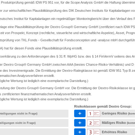
rte Produktprüfung gemäß IDW PS 951 vor, für die Scope Analysis GmbH die Haftung übernimm
er zur wirtschaftlichen Plausibilitätsprüfung des DIK Deutschen Instituts für Kapitalanlagen vo
sches Institut für Kapitalanlagen ein regelmäßiger Monitoringbericht über den Verlauf des Pr
lage eine Plausibilitätsprüfung der Dextro Group® Germany GmbH (zertifiziert nach IDW PS 9
keit von Prospekt, Konzept (rechtliche, steuerliche und wirtschaftliche Aspekte), Asset, Progn
tätsprüfung von TKL.Fonds - Gesellschaft für Fondsconception und -analyse mbH durchgeführ
A) hat für diesen Fonds eine Plausibilitätsprüfung erstellt.
ätserklärung zu den Anforderungen des § 31 ff. WpHG bzw. des § 14 FinVermV seitens des Anb
 der Dextro Group® Germany GmbH zwischen AAA (bestes Chance-Risiko-Verhältnis) und D (s
e des Investmentgrade. Die Ermittlung der Dextro-Ratingklasse ist gemäß IDW 951 Typ B ze
ematischen Analyseverfahren erstellt.
gliche Wertung ist lediglich eine exemplarische Darstellung.)
tufung der Dextro Group® Germany GmbH vor. Die Ermittlung der Dextro-Risikoklasse ist ge
rtifizierten finanzmathematischen Analyseverfahren erstellt.
gliche Wertung ist lediglich eine exemplarische Darstellung.)
Risikoklassen gemäß Dextro Group:
Geringes Risiko
teiligungen nicht in Frage)
(kom
Mäßiges Risiko
eiligungen nicht in Frage)
(komm
Erhöhtes Risiko