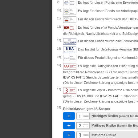
9)
Es liegt für diesen Fonds eine Erweite
10)
Es liegt für diesen Fonds ein Arbeitspapi
11)
Für diesen Fonds wird durch das DIK Deut
12)
Es liegt für diese(n) Fonds/Vermögensan
die Richtigkeit, Nachvollziehbarkeit und Schlüssig
13)
Für diesen Fonds wurde eine Plausibili
14)
Das Institut für Beteiligungs-Analyse (IfB
15)
Für dieses Produkt liegt eine Konformit
16)
Es liegt eine Ratingklassen-Einstufung
beschreibt die Ratingklasse BBB die untere Grenz
IDW RS FAIT1 Standards zertifizierten finanzmath
(Die in dieser Zeichenerklärung angezeigte bestmö
17)
Es liegt eine WpHG-konforme Risikoeins
gemäß IDW PS 880 und IDW RS FAIT 1 Standards ze
(Die in dieser Zeichenerklärung angezeigte bestmö
18)
Risikoklassen gemäß Scope:
Niedriges Risiko
(kommt für Be
Mäßiges Risiko
(kommt für Bet
Mittleres Risiko