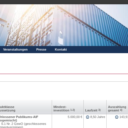
Veranstaltungen
Presse
Kontakt
ukt­klasse
Mindest­
Aus­zahlung
us­setzung
investition
1-2)
Laufzeit
3)
gesamt
4)
hlossener Publikums-AIF
5.000,00
€
8,50 Jahre
143,9
ikogemischt)
 I S.1 Nr. 2 GewO (geschlossenes
stmentvermögen)