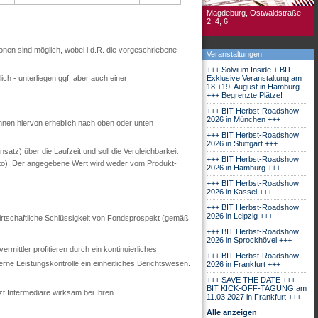
Magdeburg, Ostwaldstraße
2, 4, 6
ionen sind möglich, wobei i.d.R. die vorgeschriebene
Veranstaltungen
+++ Solvium Inside + BIT:
ch - unterliegen ggf. aber auch einer
Exklusive Veranstaltung am
18.+19. August in Hamburg
+++ Begrenzte Plätze!
+++ BIT Herbst-Roadshow
2026 in München +++
nnen hiervon erheblich nach oben oder unten
+++ BIT Herbst-Roadshow
2026 in Stuttgart +++
tz) über die Laufzeit und soll die Vergleichbarkeit
+++ BIT Herbst-Roadshow
utto). Der angegebene Wert wird weder vom Produkt-
2026 in Hamburg +++
+++ BIT Herbst-Roadshow
2026 in Kassel +++
+++ BIT Herbst-Roadshow
2026 in Leipzig +++
 wirtschaftliche Schlüssigkeit von Fondsprospekt (gemäß
+++ BIT Herbst-Roadshow
2026 in Sprockhövel +++
mittler profitieren durch ein kontinuierliches
+++ BIT Herbst-Roadshow
ne Leistungskontrolle ein einheitliches Berichtswesen.
2026 in Frankfurt +++
+++ SAVE THE DATE +++
BIT KICK-OFF-TAGUNG am
zt Intermediäre wirksam bei Ihren
11.03.2027 in Frankfurt +++
Alle anzeigen