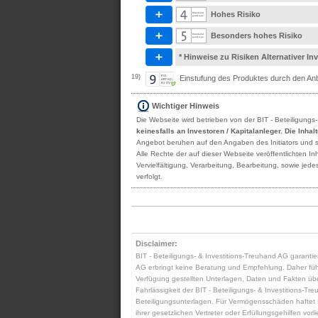
Hohes Risiko
Besonders hohes Risiko
* Hinweise zu Risiken Alternativer I
19)
Einstufung des Produktes durch den Anbi
Wichtiger Hinweis
Die Webseite wird betrieben von der BIT - Beteiligungs
keinesfalls an Investoren / Kapitalanleger. Die Inha
Angebot beruhen auf den Angaben des Initiators und sind
Alle Rechte der auf dieser Webseite veröffentlichten 
Vervielfältigung, Verarbeitung, Bearbeitung, sowie je
verfolgt.
Disclaimer:
BIT - Beteiligungs- & Investitions-Treuhand AG garantier
AG erbringt keine Beratung und Empfehlung. Daher führt 
Verfügung gestellten Unterlagen, Daten und Fakten übern
Fahrlässigkeit der BIT - Beteiligungs- & Investitions-Tre
Beteiligungsunterlagen. Für Vermögensschäden haftet BIT
ihrer gesetzlichen Vertreter oder Erfüllungsgehilfen vo