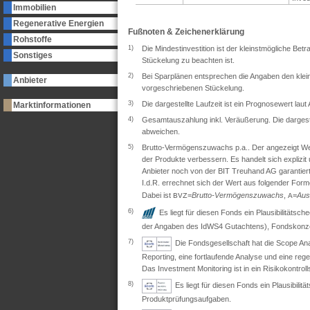
Immobilien
Regenerative Energien
Fußnoten & Zeichenerklärung
Rohstoffe
1)
Die Mindestinvestition ist der kleinstmögliche Bet
Sonstiges
Stückelung zu beachten ist.
2)
Bei Sparplänen entsprechen die Angaben den klein
Anbieter
vorgeschriebenen Stückelung.
3)
Die dargestellte Laufzeit ist ein Prognosewert lau
Marktinformationen
4)
Gesamtauszahlung inkl. Veräußerung. Die dargeste
abweichen.
5)
Brutto-Vermögenszuwachs p.a.. Der angezeigt Wert 
der Produkte verbessern. Es handelt sich explizi
Anbieter noch von der BIT Treuhand AG garantiert
I.d.R. errechnet sich der Wert aus folgender Form
Dabei ist
=
Brutto-Vermögenszuwachs
,
=
Aus
BVZ
A
6)
Es liegt für diesen Fonds ein Plausibilitäts
der Angaben des IdWS4 Gutachtens), Fondskonzep
7)
Die Fondsgesellschaft hat die Scope Ana
Reporting, eine fortlaufende Analyse und eine re
Das Investment Monitoring ist in ein Risikokontro
8)
Es liegt für diesen Fonds ein Plausibil
Produktprüfungsaufgaben.