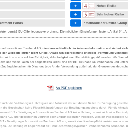
Hohes Risiko
Sehr hohes Risiko
nvestment Fonds
* Methodik der Dextro-Group
eter gemäß EU-Offenlegungsverordnung. Die möglichen Einstufungen lauten „Artikel 6“, „Artik
- und Investitions- Treuhand AG,
dient ausschließlich der internen Information und richtet sic
lte der Webseite dürfen nicht für die Anlage-/Anlegerberatung und/oder -vermittlung verwand
 nicht von uns auf ihre Richtigkeit, Vollständigkeit und Plausibilität geprüft worden. Wir übern
Inhalte und Werke, auch der dargestellten Bilder, sind der BIT Treuhand AG vorbehalten und unte
des Zugänglichmachen für Dritte und jede Art der Verwendung außerhalb der Grenzen des deutsche
Als PDF speichern
t nicht die Vollständigkeit, Richtigkeit und Aktualität der auf diesen Seiten zur Verfügung gestell
die Gesellschaft keine Plausibilitätsprüfungen der Beteiligungsangebote durch. Für die Aktualität,
immt BIT - Beteiligungs- & Investitions-Treuhand AG keine Haftung, soweit nicht eine Kardinalpfl
uhand AG, ihrer gesetzlichen Vertreter oder Erfüllungsgehilfen vorliegen. Dies gilt insbesondere für 
 - Beteiligungs- & Investitions-Treuhand AG nur, soweit eine Kardinalpflicht verletzt wurde oder
rliegen. Die Haftung ist begrenzt auf die Höhe des vertragstypischen, vorhersehbaren Schadens. B