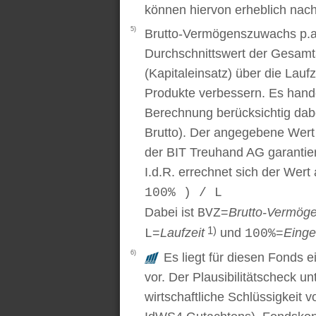
können hiervon erheblich nac
5)
Brutto-Vermögenszuwachs p.a..
Durchschnittswert der Gesamt
(Kapitaleinsatz) über die Laufz
Produkte verbessern. Es handel
Berechnung berücksichtig dabe
Brutto). Der angegebene Wert
der BIT Treuhand AG garantier
I.d.R. errechnet sich der Wert
100% ) / L
Dabei ist
=
Brutto-Vermög
BVZ
1)
=
Laufzeit
und
=
Einge
L
100%
6)
Es liegt für diesen Fonds e
vor. Der Plausibilitätscheck u
wirtschaftliche Schlüssigkei