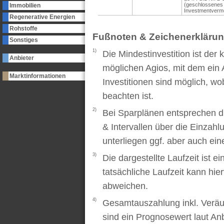
(geschlossenes
Immobilien
Investmentverm
Regenerative Energien
Rohstoffe
Fußnoten & Zeichenerkläru
Sonstiges
1)
Die Mindestinvestition ist der
Anbieter
möglichen Agios, mit dem ein 
Marktinformationen
Investitionen sind möglich, wo
beachten ist.
2)
Bei Sparplänen entsprechen d
& Intervallen über die Einzah
unterliegen ggf. aber auch ei
3)
Die dargestellte Laufzeit ist e
tatsächliche Laufzeit kann hi
abweichen.
4)
Gesamtauszahlung inkl. Veräu
sind ein Prognosewert laut An