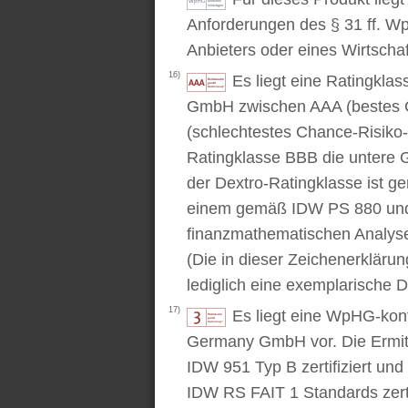
Anforderungen des § 31 ff. W
Anbieters oder eines Wirtschaf
16)
Es liegt eine Ratingkl
GmbH zwischen AAA (bestes C
(schlechtestes Chance-Risiko-V
Ratingklasse BBB die untere 
der Dextro-Ratingklasse ist ge
einem gemäß IDW PS 880 und 
finanzmathematischen Analysev
(Die in dieser Zeichenerkläru
lediglich eine exemplarische D
17)
Es liegt eine WpHG-kon
Germany GmbH vor. Die Ermitt
IDW 951 Typ B zertifiziert u
IDW RS FAIT 1 Standards zert