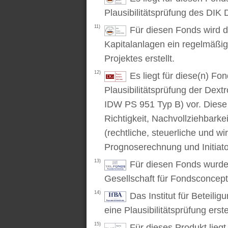
Plausibilitätsprüfung des DIK D
11)
Für diesen Fonds wird d
Kapitalanlagen ein regelmäßig
Projektes erstellt.
12)
Es liegt für diese(n) F
Plausibilitätsprüfung der Dex
IDW PS 951 Typ B) vor. Diese P
Richtigkeit, Nachvollziehbarke
(rechtliche, steuerliche und wi
Prognoserechnung und Initiato
13)
Für diesen Fonds wurde 
Gesellschaft für Fondsconcep
14)
Das Institut für Beteili
eine Plausibilitätsprüfung erstel
15)
Für dieses Produkt lieg