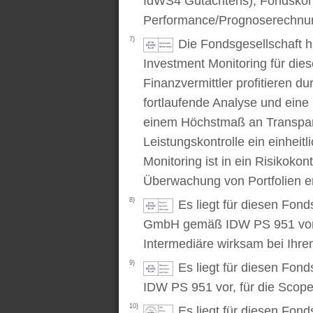
IdWS4 Gutachtens), Fondskon
Performance/Prognoserechnung
7)
Die Fondsgesellschaft 
Investment Monitoring für die
Finanzvermittler profitieren du
fortlaufende Analyse und ein
einem Höchstmaß an Transpare
Leistungskontrolle ein einhei
Monitoring ist in ein Risikoko
Überwachung von Portfolien er
8)
Es liegt für diesen Fond
GmbH gemäß IDW PS 951 vor. D
Intermediäre wirksam bei Ihr
9)
Es liegt für diesen Fon
IDW PS 951 vor, für die Scop
10)
Es liegt für diesen Fond