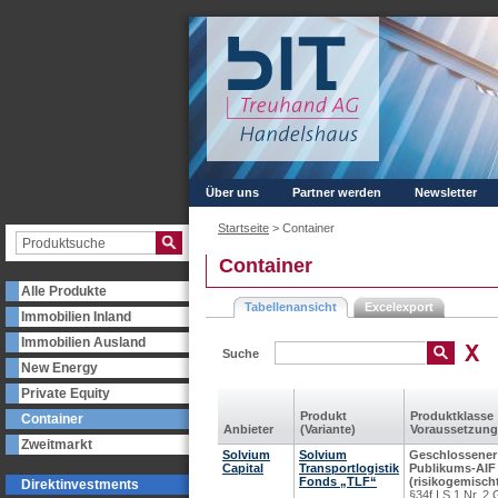
Über uns
Partner werden
Newsletter
Startseite
>
Container
Container
Alle Produkte
Tabellenansicht
Excelexport
Immobilien Inland
Immobilien Ausland
Suche
New Energy
Private Equity
Produkt
Produkt­klasse
Container
Anbieter
(Variante)
Voraus­setzung
Zweitmarkt
Solvium
Solvium
Geschlossener
Capital
Transportlogistik
Publikums-AIF
Fonds „TLF“
(risikogemisch
Direktinvestments
§34f I S.1 Nr. 