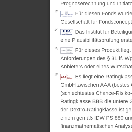
Prognoserechnung und Initiato
13)
Für diesen Fonds wurde 
Gesellschaft für Fondsconcep
14)
Das Institut für Beteili
eine Plausibilitätsprüfung erstel
15)
Für dieses Produkt lieg
Anforderungen des § 31 ff. W
Anbieters oder eines Wirtschaf
16)
Es liegt eine Ratingkl
GmbH zwischen AAA (bestes C
(schlechtestes Chance-Risiko-V
Ratingklasse BBB die untere 
der Dextro-Ratingklasse ist ge
einem gemäß IDW PS 880 und 
finanzmathematischen Analysev