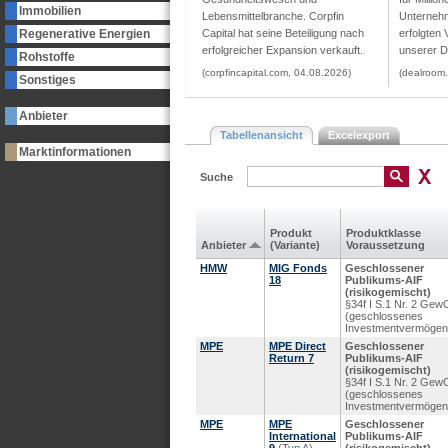
Immobilien
Lebensmittelbranche. Corpfin
Unternehm
Regenerative Energien
Capital hat seine Beteiligung nach
erfolgten 
erfolgreicher Expansion verkauft.
unserer D
Rohstoffe
(corpfincapital.com, 04.08.2026)
(dealroom
Sonstiges
Anbieter
Tabellenansicht
Excelexport
Marktinformationen
Suche
Produkt
Produkt­klasse
Anbieter
(Variante)
Voraus­setzung
HMW
MIG Fonds
Geschlossener
18
Publikums-AIF
(risikogemischt)
§34f I S.1 Nr. 2 Gew
(geschlossenes
Investmentvermögen
MPE
MPE Direct
Geschlossener
Return 7
Publikums-AIF
(risikogemischt)
§34f I S.1 Nr. 2 Gew
(geschlossenes
Investmentvermögen
MPE
MPE
Geschlossener
International
Publikums-AIF