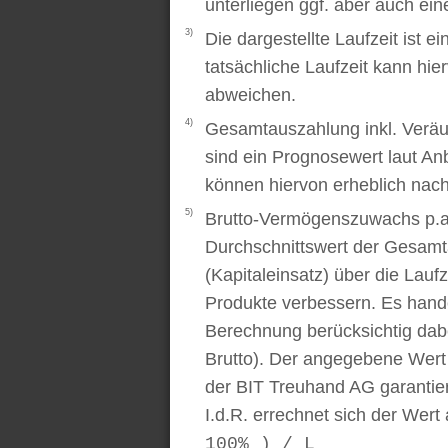
unterliegen ggf. aber auch ei
3)
Die dargestellte Laufzeit ist e
tatsächliche Laufzeit kann hi
abweichen.
4)
Gesamtauszahlung inkl. Veräu
sind ein Prognosewert laut An
können hiervon erheblich nac
5)
Brutto-Vermögenszuwachs p.a..
Durchschnittswert der Gesamt
(Kapitaleinsatz) über die Laufz
Produkte verbessern. Es handel
Berechnung berücksichtig dabe
Brutto). Der angegebene Wert
der BIT Treuhand AG garantier
I.d.R. errechnet sich der Wert
100% ) / L