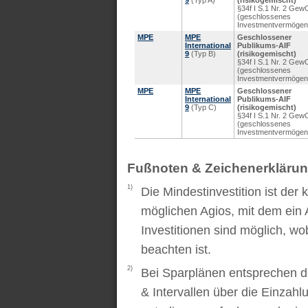
9
(Typ A)
(risikogemischt)
§34f I S.1 Nr. 2 Gew
(geschlossenes
Investmentvermögen
MPE
MPE
Geschlossener
International
Publikums-AIF
9
(Typ B)
(risikogemischt)
§34f I S.1 Nr. 2 Gew
(geschlossenes
Investmentvermögen
MPE
MPE
Geschlossener
International
Publikums-AIF
9
(Typ C)
(risikogemischt)
§34f I S.1 Nr. 2 Gew
(geschlossenes
Investmentvermögen
Fußnoten & Zeichenerkläru
1)
Die Mindestinvestition ist der
möglichen Agios, mit dem ein 
Investitionen sind möglich, wo
beachten ist.
2)
Bei Sparplänen entsprechen d
& Intervallen über die Einzah