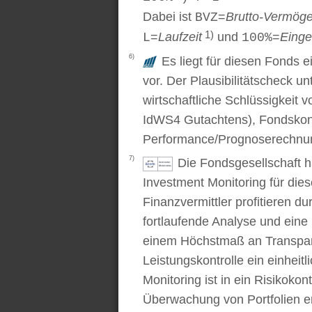
Dabei ist
=
Brutto-Vermög
BVZ
1)
=
Laufzeit
und
=
Einge
L
100%
6)
Es liegt für diesen Fonds e
vor. Der Plausibilitätscheck u
wirtschaftliche Schlüssigkei
IdWS4 Gutachtens), Fondskon
Performance/Prognoserechnung
7)
Die Fondsgesellschaft 
Investment Monitoring für die
Finanzvermittler profitieren du
fortlaufende Analyse und ein
einem Höchstmaß an Transpare
Leistungskontrolle ein einhei
Monitoring ist in ein Risikoko
Überwachung von Portfolien er