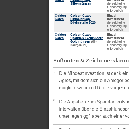
Gates
Einmalanlage
Investment
Silbermünzen
derzeit keine
Genehmigung
erforderlich
Golden
Golden Gates
Einzel-
Gates
Einmalanlage
Investment
Edelmetalle 2026
derzeit keine
Genehmigung
erforderlich
Golden
Golden Gates
Einzel-
Gates
Sparplan Exclusivtarif
Investment
Goldmünzen
(6%
derzeit keine
Kaufgebühr)
Genehmigung
erforderlich
Fußnoten & Zeichenerkläru
1)
Die Mindestinvestition ist der kle
Agios, mit dem sich ein Anleger be
möglich, wobei i.d.R. die vorgesc
2)
Die Angaben zum Sparplan entspr
Intervallen über die Einzahlungsp
unterliegen ggf. aber auch einer 
3)