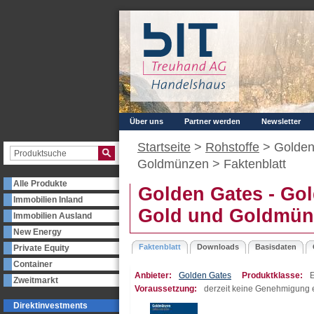
Über uns
Partner werden
Newsletter
Startseite
>
Rohstoffe
> Golden
Goldmünzen >
Faktenblatt
Alle Produkte
Golden Gates - Go
Immobilien Inland
Gold und Goldmün
Immobilien Ausland
New Energy
Faktenblatt
Downloads
Basisdaten
Private Equity
Container
Anbieter:
Golden Gates
Produktklasse:
E
Zweitmarkt
Voraussetzung:
derzeit keine Genehmigung e
Direktinvestments