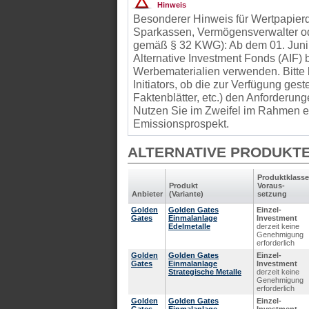
Hinweis
Besonderer Hinweis für Wertpapierd
Sparkassen, Vermögensverwalter od
gemäß § 32 KWG): Ab dem 01. Juni
Alternative Investment Fonds (AIF
Werbematerialien verwenden. Bitte 
Initiators, ob die zur Verfügung gest
Faktenblätter, etc.) den Anforder
Nutzen Sie im Zweifel im Rahmen ei
Emissionsprospekt.
ALTERNATIVE PRODUKT
Produkt­klasse
Produkt
Voraus­
Anbieter
(Variante)
setzung
Golden
Golden Gates
Einzel-
Gates
Einmalanlage
Investment
Edelmetalle
derzeit keine
Genehmigung
erforderlich
Golden
Golden Gates
Einzel-
Gates
Einmalanlage
Investment
Strategische Metalle
derzeit keine
Genehmigung
erforderlich
Golden
Golden Gates
Einzel-