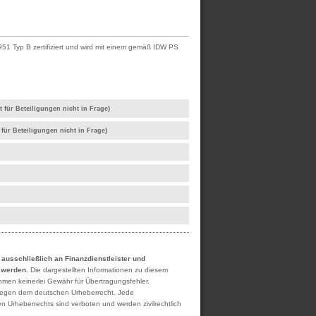
51 Typ B zertifiziert und wird mit einem gemäß IDW PS
 für Beteiligungen nicht in Frage)
für Beteiligungen nicht in Frage)
h ausschließlich an Finanzdienstleister und
t werden.
Die dargestellten Informationen zu diesem
ehmen keinerlei Gewähr für Übertragungsfehler.
rliegen dem deutschen Urheberrecht. Jede
n Urheberrechts sind verboten und werden zivilrechtlich