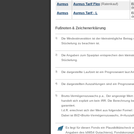
Aureus
Aureus Tarif Flex
(Ratenkauf)
E
d
Aureus
Aureus Tarif - L
E
d
Fußnoten & Zeichenerklärung
1)
Die Mindestinvestition ist der kleinstmögliche Betra
Stückelung zu beachten ist.
2)
Die Angaben zum Sparplan entsprechen den kleinstmö
Stückelung.
3)
Die dargestellte Laufzeit ist ein Prognosewert laut 
4)
Die dargestellten Auszahlungen sind ein Prognosewe
5)
Brutto-Vermögenszuwachs p.a.. Der angezeigt Wert is
handelt sich explizit um kein IRR. Die Berechnung 
garantiert.
I.d.R. errechnet sich der Wert aus folgender Formel:
Dabei ist
=
Brutto-Vermögenszuwachs
,
=
Auszah
BVZ
A
Es liegt für diesen Fonds ein Plausibilitätscheck
Angaben des IdWS4 Gutachtens), Fondskonzept, 