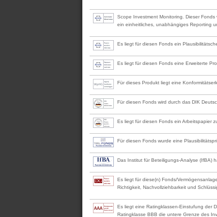
Scope Investment Monitoring. Dieser Fonds w
ein einheitliches, unabhängiges Reporting u
Es liegt für diesen Fonds ein Plausibilität
Es liegt für diesen Fonds eine Erweiterte 
Für dieses Produkt liegt eine Konformitätse
Für diesen Fonds wird durch das DIK Deutsche
Es liegt für diesen Fonds ein Arbeitspapier z
Für diesen Fonds wurde eine Plausibilitäts
Das Institut für Beteiligungs-Analyse (IfBA) h
Es liegt für diese(n) Fonds/Vermögensanlage
Richtigkeit, Nachvollziehbarkeit und Schlüssi
Es liegt eine Ratingklassen-Einstufung der 
Ratingklasse BBB die untere Grenze des Inv