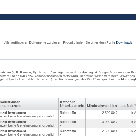
Alle verfügbaren Dokumente zu diesem Produkt finden Sie unter dem Punkt
Downloads
.
ernehmen (z. B. Banken, Sparkassen, Vermögensverwalter oder sog. Haftungsdächer mit einer E
estment Fonds (AIF) bzw. Vermögensanlagen stets WpHG-konforme Werbematerialien verwenden. 
lagen (Flyer, Folder, Faktenblätter, etc.) den Anforderungen des WpHG entsprechen,
nicht vorliegt
rodukt­klasse
Kategorie
oraus­setzung
Unter­kategorie
Mindest­investition
Laufzeit
1
inzel-Investment
Rohstoffe
2.500,00
€
k.A
erzeit keine Genehmigung erforderlich
-
inzel-Investment
Rohstoffe
3.000,00
€
k.A
erzeit keine Genehmigung erforderlich
-
inzel-Investment
Rohstoffe
2.500,00
€
k.A
erzeit keine Genehmigung erforderlich
-