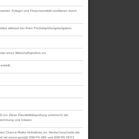
rtet. Anleger und Finanzvermittler profitieren durch
mediäre wirksam bei Ihren Produktprüfungsaufgaben.
er eines Wirtschaftsprüfers vor.
rstellt.
vor. Diese Plausibilitätsprüfung untersucht die
rechnung und Initiator.
 Chance-Risiko-Verhältnis) vor. Hierbei beschreibt die
d wird mit einem gemäß IDW PS 880 und IDW RS FAIT1