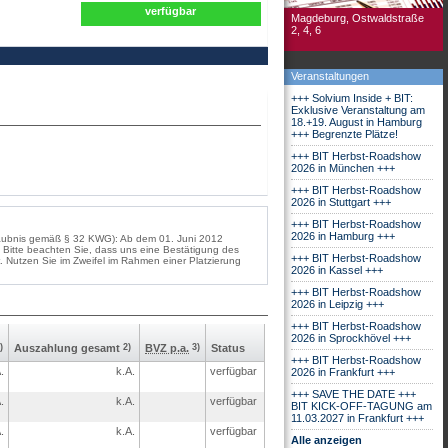
verfügbar
Magdeburg, Ostwaldstraße
2, 4, 6
Veranstaltungen
+++ Solvium Inside + BIT:
Exklusive Veranstaltung am
18.+19. August in Hamburg
+++ Begrenzte Plätze!
+++ BIT Herbst-Roadshow
2026 in München +++
+++ BIT Herbst-Roadshow
2026 in Stuttgart +++
+++ BIT Herbst-Roadshow
2026 in Hamburg +++
rlaubnis gemäß § 32 KWG): Ab dem 01. Juni 2012
Bitte beachten Sie, dass uns eine Bestätigung des
+++ BIT Herbst-Roadshow
. Nutzen Sie im Zweifel im Rahmen einer Platzierung
2026 in Kassel +++
+++ BIT Herbst-Roadshow
2026 in Leipzig +++
+++ BIT Herbst-Roadshow
2026 in Sprockhövel +++
)
Aus­zahlung gesamt
2)
BVZ p.a.
3)
Status
+++ BIT Herbst-Roadshow
.
k.A.
verfügbar
2026 in Frankfurt +++
+++ SAVE THE DATE +++
.
k.A.
verfügbar
BIT KICK-OFF-TAGUNG am
11.03.2027 in Frankfurt +++
.
k.A.
verfügbar
Alle anzeigen