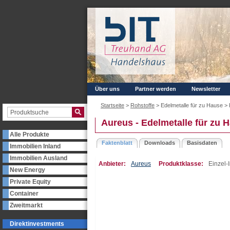
Über uns
Partner werden
Newsletter
Startseite
>
Rohstoffe
> Edelmetalle für zu Hause >
Aureus - Edelmetalle für zu 
Alle Produkte
Faktenblatt
Downloads
Basisdaten
Immobilien Inland
Immobilien Ausland
Anbieter:
Aureus
Produktklasse:
Einzel-
New Energy
Private Equity
Container
Zweitmarkt
Direktinvestments