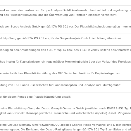
ird während der Laufzeit von Scope Analysis GmbH kontinuierlich beobachtet und regelmäßig bewe
nd das Risikokontrollsystem, das die Überwachung von Portfolien erheblich vereinfacht.
scheck von Scope Analysis GmbH gemäß IDW PS 951 vor. Der Plausibilitätscheck unterstützt Inter
Produktprüfung gemäß IDW PS 951 vor, für die Scope Analysis GmbH die Haftung übernimmt.
rklärung zu den Anforderungen des § 31 ff. WpHG bzw. des § 14 FinVermV seitens des Anbieters od
s Institut für Kapitalanlagen ein regelmäßiger Monitoringbericht über den Verlauf des Projektes e
ur wirtschaftlichen Plausibilitätsprüfung des DIK Deutschen Instituts für Kapitalanlagen vor.
prüfung von TKL.Fonds - Gesellschaft für Fondsconception und -analyse mbH durchgeführt.
at für diesen Fonds eine Plausibilitätsprüfung erstellt.
 eine Plausibilitätsprüfung der Dextro Group® Germany GmbH (zertifiziert nach IDW PS 951 Typ B) 
gkeit von Prospekt, Konzept (rechtliche, steuerliche und wirtschaftliche Aspekte), Asset, Prognose
Dextro Group® Germany GmbH zwischen AAA (bestes Chance-Risiko-Verhältnis) und D (schlechtestes
estmentgrade. Die Ermittlung der Dextro-Ratingklasse ist gemäß IDW 951 Typ B zertifiziert un