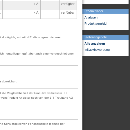
.
k.A.
verfügbar
Produktfinder
.
k.A.
verfügbar
Analysen
Produktvergleich
Stellenangebote
sind möglich, wobei i.d.R. die vorgeschriebene
Alle anzeigen
Initiativbewerbung
ch - unterliegen ggf. aber auch einer vorgeschriebenen
en abweichen.
l die Vergleichbarkeit der Produkte verbessern. Es
der vom Produkt-Anbieter noch von der BIT Treuhand AG
tliche Schlüssigkeit von Fondsprospekt (gemäß der