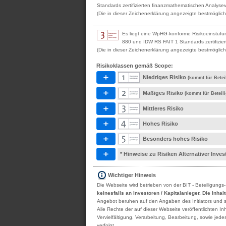
Standards zertifizierten finanzmathematischen Analyseve
(Die in dieser Zeichenerklärung angezeigte bestmögliche
Es liegt eine WpHG-konforme Risikoeinstufu
880 und IDW RS FAIT 1 Standards zertifizier
(Die in dieser Zeichenerklärung angezeigte bestmögliche
Risikoklassen gemäß Scope:
Niedriges Risiko
(kommt für Betei
Mäßiges Risiko
(kommt für Beteil
Mittleres Risiko
Hohes Risiko
Besonders hohes Risiko
* Hinweise zu Risiken Alternativer Inv
Wichtiger Hinweis
Die Webseite wird betrieben von der BIT - Beteiligungs
keinesfalls an Investoren / Kapitalanleger. Die Inha
Angebot beruhen auf den Angaben des Initiators und sind
Alle Rechte der auf dieser Webseite veröffentlichten 
Vervielfältigung, Verarbeitung, Bearbeitung, sowie je
verfolgt.