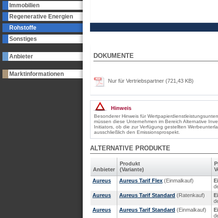
Immobilien
Regenerative Energien
Rohstoffe
Sonstiges
DOKUMENTE
Anbieter
Marktinformationen
Nur für Vertriebspartner (721,43 KB)
Hinweis
Besonderer Hinweis für Wertpapierdienstleistungsunt
müssen diese Unternehmen im Bereich Alternative Inv
Initiators, ob die zur Verfügung gestellten Werbeunter
ausschließlich den Emissionsprospekt.
ALTERNATIVE PRODUKTE
Produkt
P
Anbieter
(Variante)
V
Aureus
Aureus Tarif Flex
(Einmalkauf)
E
d
Aureus
Aureus Tarif Standard
(Ratenkauf)
E
d
Aureus
Aureus Tarif Standard
(Einmalkauf)
E
d