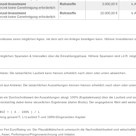
inzel-Investment
Rohstoffe
3.000,00
€
k.A
erzeit keine Genehmigung erforderlich
-
inzel-Investment
Rohstoffe
10.000,00
€
k.A
erzeit keine Genehmigung erforderlich
-
g exklusive eines möglichen Agios, mit dem sich ein Anleger beteiligen kann. Höhere Investitionen 
glichen Sparraten & Intervallen über die Einzahlungsphase. Höhere Sparraten sind i.d.R. mögli
Anbieter. Die tatsächliche Laufzeit kann hiervon erheblich nach oben oder unten abweichen.
rt laut Anbieter. Die tatsächlichen Auszahlungen können hiervon erheblich nach oben oder unt
t ein Durchschnittswert der Auszahlungen abzgl. 100% (Kapitaleinsatz) über die Laufzeit und sol
berücksichtig dabei keine steuerlichen Ergebnisse (daher Brutto). Der angegebene Wert wird we
BVZ = ( A - 100% ) / L
2)
1)
lung gesamt
,
=
Laufzeit
und
=
Eingesetztes Kapital
.
L
100%
 von Feri EuroRating vor. Der Plausibilitätscheck untersucht die Nachvollziehbarkeit und wirtschaf
Asset, Performance/Prognoserechnung und Initiator.