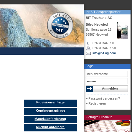
Ihr BIT-Ansprechpartner
BIT Treuhand AG
Büro Neuwied
Schillerstrasse 12
56567 Neuwied
02631 34457-0
02631 34457-50
info@bit-ag.com
Login
» Passwort vergessen?
Provisionsanfrage
» Registrieren
Kontingentanfrage
Gefragte Produkte
Materialanforderung
Rückruf anfordern