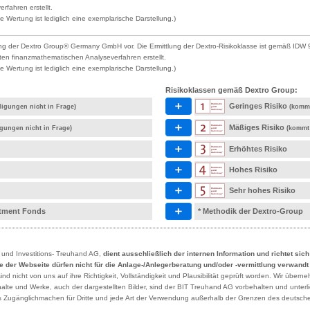
rfahren erstellt.
 Wertung ist lediglich eine exemplarische Darstellung.)
ng der Dextro Group® Germany GmbH vor. Die Ermittlung der Dextro-Risikoklasse ist gemäß IDW 9
ten finanzmathematischen Analyseverfahren erstellt.
 Wertung ist lediglich eine exemplarische Darstellung.)
Risikoklassen gemäß Dextro Group:
Geringes Risiko
ligungen nicht in Frage)
(kommt
Mäßiges Risiko
igungen nicht in Frage)
(kommt 
Erhöhtes Risiko
Hohes Risiko
Sehr hohes Risiko
estment Fonds
* Methodik der Dextro-Group
- und Investitions- Treuhand AG,
dient ausschließlich der internen Information und richtet sic
lte der Webseite dürfen nicht für die Anlage-/Anlegerberatung und/oder -vermittlung verwand
 nicht von uns auf ihre Richtigkeit, Vollständigkeit und Plausibilität geprüft worden. Wir übern
Inhalte und Werke, auch der dargestellten Bilder, sind der BIT Treuhand AG vorbehalten und unte
des Zugänglichmachen für Dritte und jede Art der Verwendung außerhalb der Grenzen des deutsche