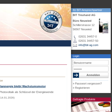
Ihr BIT-Ansprechpartner
BIT Treuhand AG
Büro Neuwied
Schillerstrasse 12
56567 Neuwied
02631 34457-0
02631 34457-50
info@bit-ag.com
Login
ce
» Passwort vergessen?
olarenergie bleibt Wachstumsmotor
» Registrieren
Photovoltaik als Schlüssel der Energiewende
 14.01.2026)
Gefragte Produkte