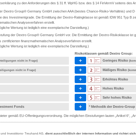
ätserklärung zu den Anforderungen des § 31 ff. WpHG bzw. des § 14 FinVermV seitens des Anb
 der Dextro Group® Germany GmbH zwischen AAA (bestes Chance-Risiko-Verhältnis) und D (s
e des Investmentgrade. Die Ermittlung der Dextro-Ratingklasse ist gemäß IDW 951 Typ B ze
ematischen Analyseverfahren erstellt.
gliche Wertung ist lediglich eine exemplarische Darstellung.)
tufung der Dextro Group® Germany GmbH vor. Die Ermittlung der Dextro-Risikoklasse ist ge
rtifizierten finanzmathematischen Analyseverfahren erstellt.
gliche Wertung ist lediglich eine exemplarische Darstellung.)
Risikoklassen gemäß Dextro Group:
Geringes Risiko
teiligungen nicht in Frage)
(kom
Mäßiges Risiko
eiligungen nicht in Frage)
(komm
Erhöhtes Risiko
Hohes Risiko
Sehr hohes Risiko
nvestment Fonds
* Methodik der Dextro-Group
eter gemäß EU-Offenlegungsverordnung. Die möglichen Einstufungen lauten „Artikel 6“, „Artik
- und Investitions- Treuhand AG,
dient ausschließlich der internen Information und richtet sic