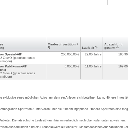
sse
Mindest­investition
1-
Aus­zahlung
ung
2)
Laufzeit
3)
gesamt
4)
er Spezial-AIF
200.000,00
€
22,00 Jahre
185,90
r. 2 GewO (geschlossenes
ermögen)
ner Publikums-AIF
5.000,00
€
11,00 Jahre
169,00
cht)
r. 2 GewO (geschlossenes
ermögen)
rag exklusive eines möglichen Agios, mit dem ein Anleger sich beteiligen kann. Höhere Investit
stmöglichen Sparraten & Intervallen über die Einzahlungsphase. Höhere Sparraten sind mögli
t Anbieter. Die tatsächliche Laufzeit kann hiervon erheblich nach oben oder unten abweichen.
llten Auszahlungen sind ein Prognosewert laut Anbieter. Die tatsächlichen Auszahlungen kö