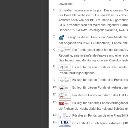
abweichen.
5)
Brutto-Vermögenszuwachs p.a.. Der angezeigt Wert 
der Produkte verbessern. Es handelt sich explizi
Anbieter noch von der BIT Treuhand AG garantiert
I.d.R. errechnet sich der Wert aus folgender Form
Dabei ist
=
Brutto-Vermögenszuwachs
,
=
Aus
BVZ
A
6)
Es liegt für diesen Fonds ein Plausibilitäts
der Angaben des IdWS4 Gutachtens), Fondskonzep
7)
Die Fondsgesellschaft hat die Scope Ana
Reporting, eine fortlaufende Analyse und eine re
Das Investment Monitoring ist in ein Risikokontro
8)
Es liegt für diesen Fonds ein Plausibil
Produktprüfungsaufgaben.
9)
Es liegt für diesen Fonds eine Erweite
10)
Es liegt für diesen Fonds ein Arbeitspapi
11)
Für diesen Fonds wird durch das DIK Deut
12)
Es liegt für diese(n) Fonds/Vermögensan
die Richtigkeit, Nachvollziehbarkeit und Schlüssig
13)
Für diesen Fonds wurde eine Plausibili
14)
Das Institut für Beteiligungs-Analyse (IfB