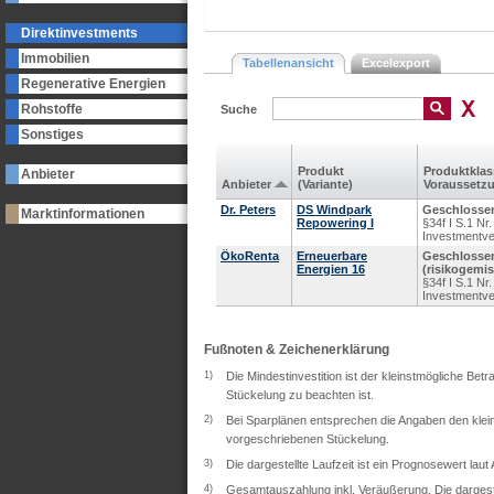
Direktinvestments
Immobilien
Tabellenansicht
Excelexport
Regenerative Energien
Rohstoffe
Suche
Sonstiges
Produkt
Produkt­kla
Anbieter
Anbieter
(Variante)
Voraus­setz
Dr. Peters
DS Windpark
Geschlossen
Marktinformationen
Repowering I
§34f I S.1 N
Investmentv
ÖkoRenta
Erneuerbare
Geschlosse
Energien 16
(risikogemis
§34f I S.1 N
Investmentv
Fußnoten & Zeichenerklärung
1)
Die Mindestinvestition ist der kleinstmögliche Bet
Stückelung zu beachten ist.
2)
Bei Sparplänen entsprechen die Angaben den klein
vorgeschriebenen Stückelung.
3)
Die dargestellte Laufzeit ist ein Prognosewert lau
4)
Gesamtauszahlung inkl. Veräußerung. Die dargeste