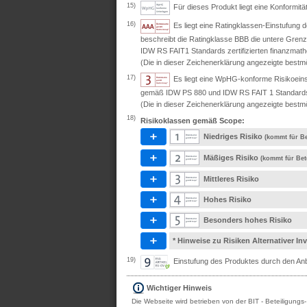
15)
Für dieses Produkt liegt eine Konformit
16)
Es liegt eine Ratingklassen-Einstufung
beschreibt die Ratingklasse BBB die untere Grenz
IDW RS FAIT1 Standards zertifizierten finanzmath
(Die in dieser Zeichenerklärung angezeigte bestmö
17)
Es liegt eine WpHG-konforme Risikoeins
gemäß IDW PS 880 und IDW RS FAIT 1 Standards ze
(Die in dieser Zeichenerklärung angezeigte bestmö
18)
Risikoklassen gemäß Scope:
Niedriges Risiko
(kommt für Be
Mäßiges Risiko
(kommt für Bet
Mittleres Risiko
Hohes Risiko
Besonders hohes Risiko
* Hinweise zu Risiken Alternativer I
19)
Einstufung des Produktes durch den Anbi
Wichtiger Hinweis
Die Webseite wird betrieben von der BIT - Beteiligungs