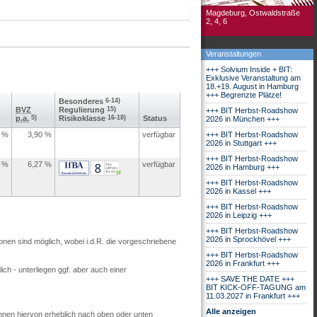
Magdeburg, Ostwaldstraße
2, 4, 6
Veranstaltungen
+++ Solvium Inside + BIT:
Exklusive Veranstaltung am
18.+19. August in Hamburg
+++ Begrenzte Plätze!
Besonderes
6-14)
BVZ
Regulierung
15)
+++ BIT Herbst-Roadshow
p.a.
5)
Risikoklasse
16-18)
Status
2026 in München +++
%
3,90
%
verfügbar
+++ BIT Herbst-Roadshow
2026 in Stuttgart +++
+++ BIT Herbst-Roadshow
%
6,27
%
verfügbar
2026 in Hamburg +++
+++ BIT Herbst-Roadshow
2026 in Kassel +++
+++ BIT Herbst-Roadshow
2026 in Leipzig +++
+++ BIT Herbst-Roadshow
2026 in Sprockhövel +++
ionen sind möglich, wobei i.d.R. die vorgeschriebene
+++ BIT Herbst-Roadshow
2026 in Frankfurt +++
ch - unterliegen ggf. aber auch einer
+++ SAVE THE DATE +++
BIT KICK-OFF-TAGUNG am
11.03.2027 in Frankfurt +++
Alle anzeigen
nnen hiervon erheblich nach oben oder unten