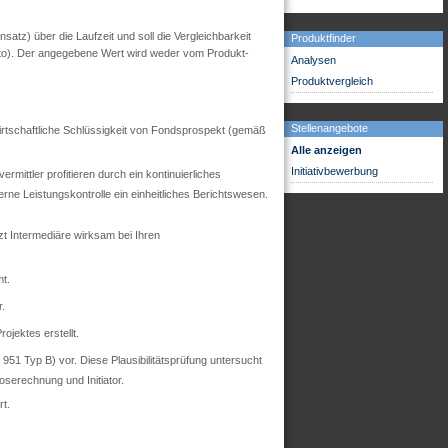
tz) über die Laufzeit und soll die Vergleichbarkeit
Produktfinder
utto). Der angegebene Wert wird weder vom Produkt-
Analysen
Produktvergleich
Stellenangebote
 wirtschaftliche Schlüssigkeit von Fondsprospekt (gemäß
Alle anzeigen
Initiativbewerbung
mittler profitieren durch ein kontinuierliches
ne Leistungskontrolle ein einheitliches Berichtswesen.
zt Intermediäre wirksam bei Ihren
t.
r.
ojektes erstellt.
51 Typ B) vor. Diese Plausibilitätsprüfung untersucht
oserechnung und Initiator.
t.