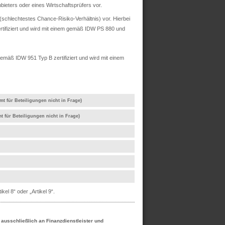
ieters oder eines Wirtschaftsprüfers vor.
chlechtestes Chance-Risiko-Verhältnis) vor. Hierbei
rtifiziert und wird mit einem gemäß IDW PS 880 und
mäß IDW 951 Typ B zertifiziert und wird mit einem
mt für Beteiligungen nicht in Frage)
t für Beteiligungen nicht in Frage)
el 8“ oder „Artikel 9“.
h ausschließlich an Finanzdienstleister und