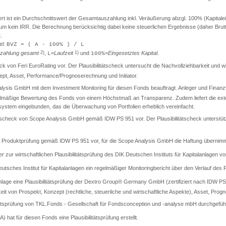
ist ein Durchschnittswert der Gesamtauszahlung inkl. Veräußerung abzgl. 100% (Kapitaleinsa
t um kein IRR. Die Berechnung berücksichtig dabei keine steuerlichen Ergebnisse (daher Br
.
el:
BVZ = ( A - 100% ) / L
zahlung gesamt
2)
,
=
Laufzeit
1)
und
=
Eingesetztes Kapital
.
L
100%
check von Feri EuroRating vor. Der Plausibilitätscheck untersucht die Nachvollziehbarkeit und
t, Asset, Performance/Prognoserechnung und Initiator.
lysis GmbH mit dem Investment Monitoring für diesen Fonds beauftragt. Anleger und Finanzver
gelmäßige Bewertung des Fonds von einem Höchstmaß an Transparenz. Zudem liefert die exter
llsystem eingebunden, das die Überwachung von Portfolien erheblich vereinfacht.
itätscheck von Scope Analysis GmbH gemäß IDW PS 951 vor. Der Plausibilitätscheck unterstüt
rte Produktprüfung gemäß IDW PS 951 vor, für die Scope Analysis GmbH die Haftung übernimm
er zur wirtschaftlichen Plausibilitätsprüfung des DIK Deutschen Instituts für Kapitalanlagen vo
sches Institut für Kapitalanlagen ein regelmäßiger Monitoringbericht über den Verlauf des Pr
lage eine Plausibilitätsprüfung der Dextro Group® Germany GmbH (zertifiziert nach IDW PS 9
keit von Prospekt, Konzept (rechtliche, steuerliche und wirtschaftliche Aspekte), Asset, Progn
tätsprüfung von TKL.Fonds - Gesellschaft für Fondsconception und -analyse mbH durchgeführ
A) hat für diesen Fonds eine Plausibilitätsprüfung erstellt.