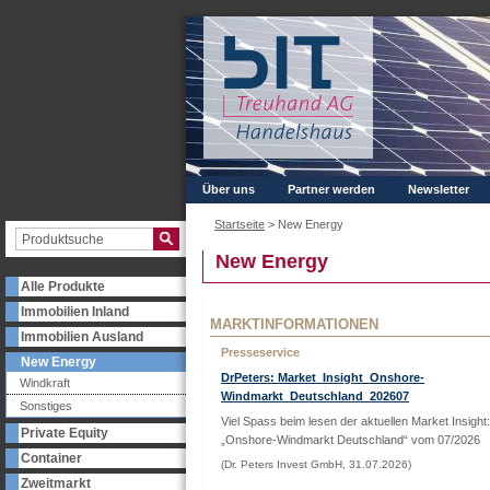
Über uns
Partner werden
Newsletter
Startseite
>
New Energy
New Energy
Alle Produkte
Immobilien Inland
MARKTINFORMATIONEN
Immobilien Ausland
Presseservice
New Energy
DrPeters: Market_Insight_Onshore-
Windkraft
Windmarkt_Deutschland_202607
Sonstiges
Viel Spass beim lesen der aktuellen Market Insight:
Private Equity
„Onshore-Windmarkt Deutschland“ vom 07/2026
Container
(Dr. Peters Invest GmbH, 31.07.2026)
Zweitmarkt