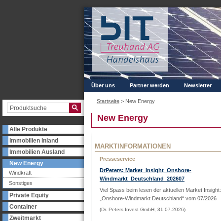
Über uns
Partner werden
Newsletter
Startseite
>
New Energy
New Energy
Alle Produkte
Immobilien Inland
MARKTINFORMATIONEN
Immobilien Ausland
Presseservice
New Energy
DrPeters: Market_Insight_Onshore-
Windkraft
Windmarkt_Deutschland_202607
Sonstiges
Viel Spass beim lesen der aktuellen Market Insight:
Private Equity
„Onshore-Windmarkt Deutschland“ vom 07/2026
Container
(Dr. Peters Invest GmbH, 31.07.2026)
Zweitmarkt