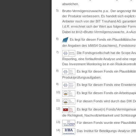
abweichen.
5)
Brutto-Vermögenszuwachs p.a.. Der angezeigt Wert 
der Produkte verbessern. Es handelt sich explizi
Anbieter noch von der BIT Treuhand AG garantiert
I.d.R. errechnet sich der Wert aus folgender Form
Dabei ist
=
Brutto-Vermögenszuwachs
,
=
Aus
BVZ
A
6)
Es liegt für diesen Fonds ein Plausibilitäts
der Angaben des IdWS4 Gutachtens), Fondskonzep
7)
Die Fondsgesellschaft hat die Scope Ana
Reporting, eine fortlaufende Analyse und eine re
Das Investment Monitoring ist in ein Risikokontro
8)
Es liegt für diesen Fonds ein Plausibil
Produktprüfungsaufgaben.
9)
Es liegt für diesen Fonds eine Erweite
10)
Es liegt für diesen Fonds ein Arbeitspapi
11)
Für diesen Fonds wird durch das DIK Deut
12)
Es liegt für diese(n) Fonds/Vermögensan
die Richtigkeit, Nachvollziehbarkeit und Schlüssig
13)
Für diesen Fonds wurde eine Plausibili
14)
Das Institut für Beteiligungs-Analyse (IfB