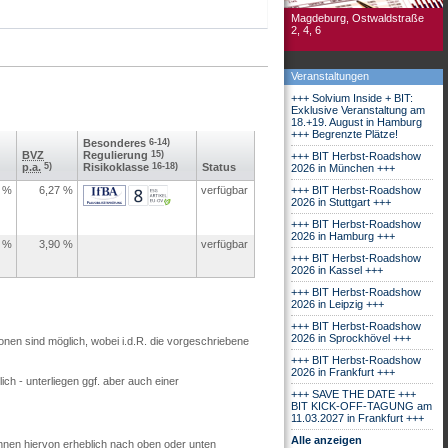
Magdeburg, Ostwaldstraße
2, 4, 6
Veranstaltungen
+++ Solvium Inside + BIT:
Exklusive Veranstaltung am
18.+19. August in Hamburg
+++ Begrenzte Plätze!
Besonderes
6-14)
BVZ
Regulierung
15)
+++ BIT Herbst-Roadshow
p.a.
5)
Risikoklasse
16-18)
Status
2026 in München +++
%
6,27
%
verfügbar
+++ BIT Herbst-Roadshow
2026 in Stuttgart +++
+++ BIT Herbst-Roadshow
2026 in Hamburg +++
%
3,90
%
verfügbar
+++ BIT Herbst-Roadshow
2026 in Kassel +++
+++ BIT Herbst-Roadshow
2026 in Leipzig +++
+++ BIT Herbst-Roadshow
2026 in Sprockhövel +++
ionen sind möglich, wobei i.d.R. die vorgeschriebene
+++ BIT Herbst-Roadshow
2026 in Frankfurt +++
ch - unterliegen ggf. aber auch einer
+++ SAVE THE DATE +++
BIT KICK-OFF-TAGUNG am
11.03.2027 in Frankfurt +++
Alle anzeigen
nnen hiervon erheblich nach oben oder unten