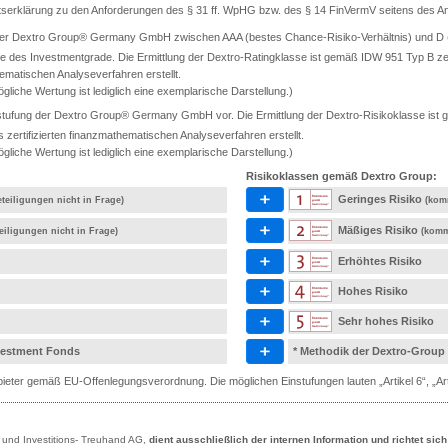
ätserklärung zu den Anforderungen des § 31 ff. WpHG bzw. des § 14 FinVermV seitens des Anb
 der Dextro Group® Germany GmbH zwischen AAA (bestes Chance-Risiko-Verhältnis) und D (s
e des Investmentgrade. Die Ermittlung der Dextro-Ratingklasse ist gemäß IDW 951 Typ B ze
ematischen Analyseverfahren erstellt.
gliche Wertung ist lediglich eine exemplarische Darstellung.)
tufung der Dextro Group® Germany GmbH vor. Die Ermittlung der Dextro-Risikoklasse ist ge
rtifizierten finanzmathematischen Analyseverfahren erstellt.
gliche Wertung ist lediglich eine exemplarische Darstellung.)
Risikoklassen gemäß Dextro Group:
Geringes Risiko
teiligungen nicht in Frage)
(kom
Mäßiges Risiko
eiligungen nicht in Frage)
(komm
Erhöhtes Risiko
Hohes Risiko
Sehr hohes Risiko
nvestment Fonds
* Methodik der Dextro-Group
eter gemäß EU-Offenlegungsverordnung. Die möglichen Einstufungen lauten „Artikel 6“, „Artik
- und Investitions- Treuhand AG,
dient ausschließlich der internen Information und richtet sic