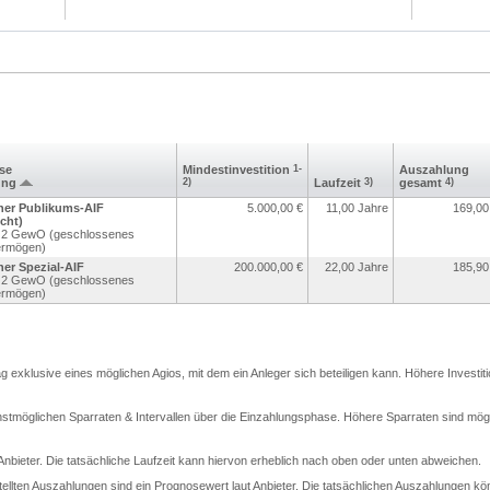
sse
Mindest­investition
1-
Aus­zahlung
ung
2)
Laufzeit
3)
gesamt
4)
ner Publikums-AIF
5.000,00
€
11,00 Jahre
169,00
cht)
r. 2 GewO (geschlossenes
ermögen)
er Spezial-AIF
200.000,00
€
22,00 Jahre
185,90
r. 2 GewO (geschlossenes
ermögen)
rag exklusive eines möglichen Agios, mit dem ein Anleger sich beteiligen kann. Höhere Investit
stmöglichen Sparraten & Intervallen über die Einzahlungsphase. Höhere Sparraten sind mögli
t Anbieter. Die tatsächliche Laufzeit kann hiervon erheblich nach oben oder unten abweichen.
llten Auszahlungen sind ein Prognosewert laut Anbieter. Die tatsächlichen Auszahlungen kö