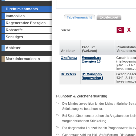
Direktinvestments
Immobilien
Tabellenansicht
Excelexport
Regenerative Energien
Rohstoffe
Suche
Sonstiges
Produkt
Produkt­kla
Anbieter
Anbieter
(Variante)
Voraus­setz
ÖkoRenta
Erneuerbare
Geschlosse
Marktinformationen
Energien 16
(risikogemis
§34f I S.1 N
Investmentv
Dr. Peters
DS Windpark
Geschlossen
Repowering I
§34f I S.1 N
Investmentv
Fußnoten & Zeichenerklärung
1)
Die Mindestinvestition ist der kleinstmögliche Bet
Stückelung zu beachten ist.
2)
Bei Sparplänen entsprechen die Angaben den klein
vorgeschriebenen Stückelung.
3)
Die dargestellte Laufzeit ist ein Prognosewert lau
4)
Gesamtauszahlung inkl. Veräußerung. Die dargeste