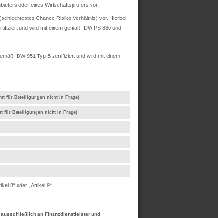
ieters oder eines Wirtschaftsprüfers vor.
chlechtestes Chance-Risiko-Verhältnis) vor. Hierbei
rtifiziert und wird mit einem gemäß IDW PS 880 und
mäß IDW 951 Typ B zertifiziert und wird mit einem
mt für Beteiligungen nicht in Frage)
t für Beteiligungen nicht in Frage)
el 8“ oder „Artikel 9“.
h ausschließlich an Finanzdienstleister und