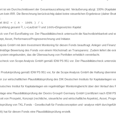
ist ein Durchschnittswert der Gesamtauszahlung inkl. Veräußerung abzgl. 100% (Kapitaleinsa
t um kein IRR. Die Berechnung berücksichtig dabei keine steuerlichen Ergebnisse (daher Br
.
el:
BVZ = ( A - 100% ) / L
zahlung gesamt
2)
,
=
Laufzeit
1)
und
=
Eingesetztes Kapital
.
L
100%
check von Feri EuroRating vor. Der Plausibilitätscheck untersucht die Nachvollziehbarkeit und
t, Asset, Performance/Prognoserechnung und Initiator.
lysis GmbH mit dem Investment Monitoring für diesen Fonds beauftragt. Anleger und Finanzver
gelmäßige Bewertung des Fonds von einem Höchstmaß an Transparenz. Zudem liefert die exter
llsystem eingebunden, das die Überwachung von Portfolien erheblich vereinfacht.
itätscheck von Scope Analysis GmbH gemäß IDW PS 951 vor. Der Plausibilitätscheck unterstüt
rte Produktprüfung gemäß IDW PS 951 vor, für die Scope Analysis GmbH die Haftung übernimm
er zur wirtschaftlichen Plausibilitätsprüfung des DIK Deutschen Instituts für Kapitalanlagen vo
sches Institut für Kapitalanlagen ein regelmäßiger Monitoringbericht über den Verlauf des Pr
lage eine Plausibilitätsprüfung der Dextro Group® Germany GmbH (zertifiziert nach IDW PS 9
keit von Prospekt, Konzept (rechtliche, steuerliche und wirtschaftliche Aspekte), Asset, Progn
tätsprüfung von TKL.Fonds - Gesellschaft für Fondsconception und -analyse mbH durchgeführ
A) hat für diesen Fonds eine Plausibilitätsprüfung erstellt.