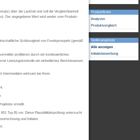
tz) über die Laufzeit und soll die Vergleichbarkeit
Produktfinder
utto). Der angegebene Wert wird weder vom Produkt-
Analysen
Produktvergleich
Stellenangebote
 wirtschaftliche Schlüssigkeit von Fondsprospekt (gemäß
Alle anzeigen
Initiativbewerbung
mittler profitieren durch ein kontinuierliches
ne Leistungskontrolle ein einheitliches Berichtswesen.
zt Intermediäre wirksam bei Ihren
t.
r.
ojektes erstellt.
51 Typ B) vor. Diese Plausibilitätsprüfung untersucht
oserechnung und Initiator.
t.