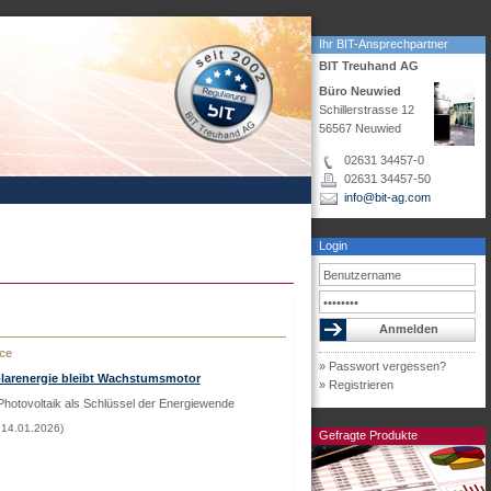
Ihr BIT-Ansprechpartner
BIT Treuhand AG
Büro Neuwied
Schillerstrasse 12
56567 Neuwied
02631 34457-0
02631 34457-50
info@bit-ag.com
Login
ce
» Passwort vergessen?
olarenergie bleibt Wachstumsmotor
» Registrieren
Photovoltaik als Schlüssel der Energiewende
 14.01.2026)
Gefragte Produkte