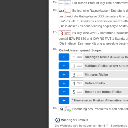
15)
Für dieses Produkt liegt eine Konformit
16)
Es liegt eine Ratingklassen-Einstufung
beschreibt die Ratingklasse BBB die untere Grenz
IDW RS FAIT1 Standards zertifizierten finanzmath
(Die in dieser Zeichenerklärung angezeigte bestmö
17)
Es liegt eine WpHG-konforme Risikoeins
gemäß IDW PS 880 und IDW RS FAIT 1 Standards ze
(Die in dieser Zeichenerklärung angezeigte bestmö
18)
Risikoklassen gemäß Scope:
Niedriges Risiko
(kommt für Be
Mäßiges Risiko
(kommt für Bet
Mittleres Risiko
Hohes Risiko
Besonders hohes Risiko
* Hinweise zu Risiken Alternativer I
19)
Einstufung des Produktes durch den Anbi
Wichtiger Hinweis
Die Webseite wird betrieben von der BIT - Beteiligungs