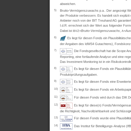
abweichen.
5)
Brutto-Vermögenszuwachs p.a.. Der angezeigt Wert 
der Produkte verbessern. Es handelt sich explizi
Anbieter noch von der BIT Treuhand AG garantiert
I.d.R. errechnet sich der Wert aus folgender Form
Dabei ist
=
Brutto-Vermögenszuwachs
,
=
Aus
BVZ
A
6)
Es liegt für diesen Fonds ein Plausibilitäts
der Angaben des IdWS4 Gutachtens), Fondskonzep
7)
Die Fondsgesellschaft hat die Scope Ana
Reporting, eine fortlaufende Analyse und eine re
Das Investment Monitoring ist in ein Risikokontro
8)
Es liegt für diesen Fonds ein Plausibil
Produktprüfungsaufgaben.
9)
Es liegt für diesen Fonds eine Erweite
10)
Es liegt für diesen Fonds ein Arbeitspapi
11)
Für diesen Fonds wird durch das DIK Deut
12)
Es liegt für diese(n) Fonds/Vermögensan
die Richtigkeit, Nachvollziehbarkeit und Schlüssig
13)
Für diesen Fonds wurde eine Plausibili
14)
Das Institut für Beteiligungs-Analyse (IfB