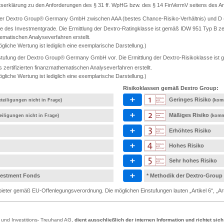
ätserklärung zu den Anforderungen des § 31 ff. WpHG bzw. des § 14 FinVermV seitens des Anb
 der Dextro Group® Germany GmbH zwischen AAA (bestes Chance-Risiko-Verhältnis) und D (s
e des Investmentgrade. Die Ermittlung der Dextro-Ratingklasse ist gemäß IDW 951 Typ B ze
ematischen Analyseverfahren erstellt.
gliche Wertung ist lediglich eine exemplarische Darstellung.)
tufung der Dextro Group® Germany GmbH vor. Die Ermittlung der Dextro-Risikoklasse ist ge
rtifizierten finanzmathematischen Analyseverfahren erstellt.
gliche Wertung ist lediglich eine exemplarische Darstellung.)
Risikoklassen gemäß Dextro Group:
Geringes Risiko
teiligungen nicht in Frage)
(kom
Mäßiges Risiko
eiligungen nicht in Frage)
(komm
Erhöhtes Risiko
Hohes Risiko
Sehr hohes Risiko
nvestment Fonds
* Methodik der Dextro-Group
eter gemäß EU-Offenlegungsverordnung. Die möglichen Einstufungen lauten „Artikel 6“, „Artik
- und Investitions- Treuhand AG,
dient ausschließlich der internen Information und richtet sic