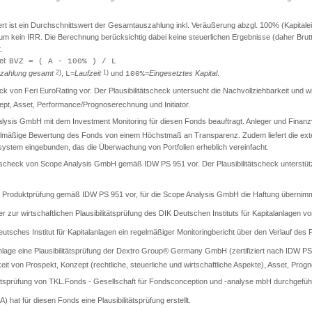
ist ein Durchschnittswert der Gesamtauszahlung inkl. Veräußerung abzgl. 100% (Kapitaleinsa
t um kein IRR. Die Berechnung berücksichtig dabei keine steuerlichen Ergebnisse (daher Br
.
el:
BVZ = ( A - 100% ) / L
zahlung gesamt
2)
,
=
Laufzeit
1)
und
=
Eingesetztes Kapital
.
L
100%
check von Feri EuroRating vor. Der Plausibilitätscheck untersucht die Nachvollziehbarkeit und
t, Asset, Performance/Prognoserechnung und Initiator.
lysis GmbH mit dem Investment Monitoring für diesen Fonds beauftragt. Anleger und Finanzver
gelmäßige Bewertung des Fonds von einem Höchstmaß an Transparenz. Zudem liefert die exter
llsystem eingebunden, das die Überwachung von Portfolien erheblich vereinfacht.
itätscheck von Scope Analysis GmbH gemäß IDW PS 951 vor. Der Plausibilitätscheck unterstüt
rte Produktprüfung gemäß IDW PS 951 vor, für die Scope Analysis GmbH die Haftung übernimm
er zur wirtschaftlichen Plausibilitätsprüfung des DIK Deutschen Instituts für Kapitalanlagen vo
sches Institut für Kapitalanlagen ein regelmäßiger Monitoringbericht über den Verlauf des Pr
lage eine Plausibilitätsprüfung der Dextro Group® Germany GmbH (zertifiziert nach IDW PS 9
keit von Prospekt, Konzept (rechtliche, steuerliche und wirtschaftliche Aspekte), Asset, Progn
tätsprüfung von TKL.Fonds - Gesellschaft für Fondsconception und -analyse mbH durchgeführ
A) hat für diesen Fonds eine Plausibilitätsprüfung erstellt.