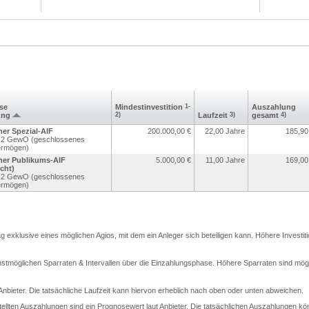
sse
Mindest­investition
1-
Aus­zahlung
ung
2)
Laufzeit
3)
gesamt
4)
er Spezial-AIF
200.000,00
€
22,00 Jahre
185,90
r. 2 GewO (geschlossenes
ermögen)
ner Publikums-AIF
5.000,00
€
11,00 Jahre
169,00
cht)
r. 2 GewO (geschlossenes
ermögen)
rag exklusive eines möglichen Agios, mit dem ein Anleger sich beteiligen kann. Höhere Investit
stmöglichen Sparraten & Intervallen über die Einzahlungsphase. Höhere Sparraten sind mögli
t Anbieter. Die tatsächliche Laufzeit kann hiervon erheblich nach oben oder unten abweichen.
llten Auszahlungen sind ein Prognosewert laut Anbieter. Die tatsächlichen Auszahlungen kö