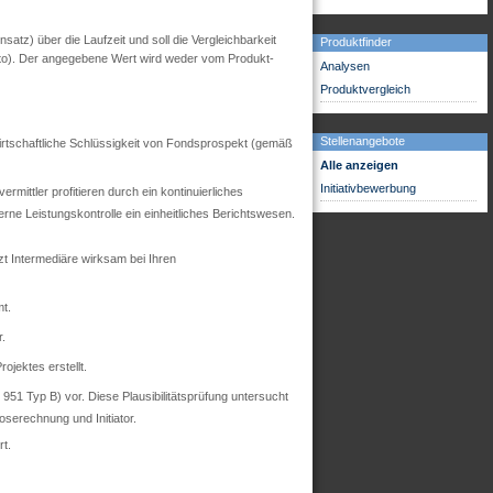
tz) über die Laufzeit und soll die Vergleichbarkeit
Produktfinder
utto). Der angegebene Wert wird weder vom Produkt-
Analysen
Produktvergleich
Stellenangebote
 wirtschaftliche Schlüssigkeit von Fondsprospekt (gemäß
Alle anzeigen
Initiativbewerbung
mittler profitieren durch ein kontinuierliches
ne Leistungskontrolle ein einheitliches Berichtswesen.
zt Intermediäre wirksam bei Ihren
t.
r.
ojektes erstellt.
51 Typ B) vor. Diese Plausibilitätsprüfung untersucht
oserechnung und Initiator.
t.