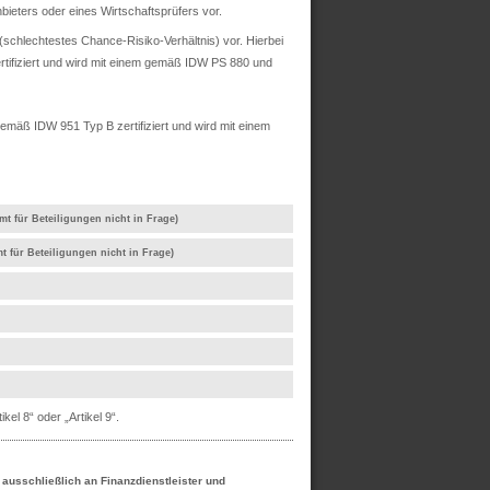
ieters oder eines Wirtschaftsprüfers vor.
chlechtestes Chance-Risiko-Verhältnis) vor. Hierbei
rtifiziert und wird mit einem gemäß IDW PS 880 und
mäß IDW 951 Typ B zertifiziert und wird mit einem
mt für Beteiligungen nicht in Frage)
t für Beteiligungen nicht in Frage)
el 8“ oder „Artikel 9“.
h ausschließlich an Finanzdienstleister und