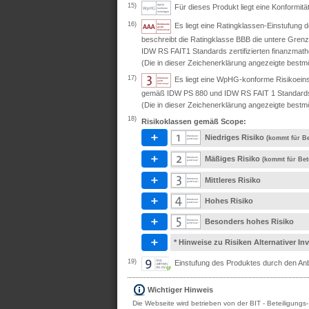
15)
Für dieses Produkt liegt eine Konformit
16)
Es liegt eine Ratingklassen-Einstufung
beschreibt die Ratingklasse BBB die untere Grenz
IDW RS FAIT1 Standards zertifizierten finanzmath
(Die in dieser Zeichenerklärung angezeigte bestmö
17)
Es liegt eine WpHG-konforme Risikoeins
gemäß IDW PS 880 und IDW RS FAIT 1 Standards ze
(Die in dieser Zeichenerklärung angezeigte bestmö
18)
Risikoklassen gemäß Scope:
Niedriges Risiko
(kommt für Be
Mäßiges Risiko
(kommt für Bet
Mittleres Risiko
Hohes Risiko
Besonders hohes Risiko
* Hinweise zu Risiken Alternativer I
19)
Einstufung des Produktes durch den Anbi
Wichtiger Hinweis
Die Webseite wird betrieben von der BIT - Beteiligungs