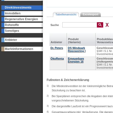
Direktinvestments
Immobilien
Tabellenansicht
Excelexport
Regenerative Energien
Rohstoffe
Suche
Sonstiges
Produkt
Produkt­kla
Anbieter
Anbieter
(Variante)
Voraus­setz
Dr. Peters
DS Windpark
Geschlossen
Marktinformationen
Repowering I
§34f I S.1 N
Investmentv
ÖkoRenta
Erneuerbare
Geschlosse
Energien 16
(risikogemis
§34f I S.1 N
Investmentv
Fußnoten & Zeichenerklärung
1)
Die Mindestinvestition ist der kleinstmögliche Bet
Stückelung zu beachten ist.
2)
Bei Sparplänen entsprechen die Angaben den klein
vorgeschriebenen Stückelung.
3)
Die dargestellte Laufzeit ist ein Prognosewert lau
4)
Gesamtauszahlung inkl. Veräußerung. Die dargeste