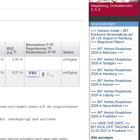
Magdeburg, Ostwaldstraße
2, 4, 6
Veranstaltungen
+++ Solvium Inside + BIT:
Exklusive Veranstaltung am
18.+19. August in Hamburg
+++ Begrenzte Plätze!
Besonderes
6-14)
BVZ
Regulierung
15)
+++ BIT Herbst-Roadshow
p.a.
5)
Risikoklasse
16-18)
Status
2026 in München +++
%
3,90
%
verfügbar
+++ BIT Herbst-Roadshow
2026 in Stuttgart +++
+++ BIT Herbst-Roadshow
%
6,27
%
verfügbar
2026 in Hamburg +++
+++ BIT Herbst-Roadshow
2026 in Kassel +++
+++ BIT Herbst-Roadshow
2026 in Leipzig +++
+++ BIT Herbst-Roadshow
2026 in Sprockhövel +++
ionen sind möglich, wobei i.d.R. die vorgeschriebene
+++ BIT Herbst-Roadshow
2026 in Frankfurt +++
ch - unterliegen ggf. aber auch einer
+++ SAVE THE DATE +++
BIT KICK-OFF-TAGUNG am
11.03.2027 in Frankfurt +++
Alle anzeigen
nnen hiervon erheblich nach oben oder unten