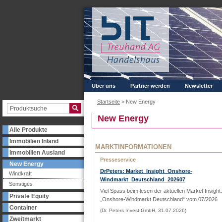
Über uns
Partner werden
Newsletter
Startseite
>
New Energy
New Energy
Alle Produkte
Immobilien Inland
MARKTINFORMATIONEN
Immobilien Ausland
Presseservice
New Energy
DrPeters: Market_Insight_Onshore-
Windkraft
Windmarkt_Deutschland_202607
Sonstiges
Viel Spass beim lesen der aktuellen Market Insight:
Private Equity
„Onshore-Windmarkt Deutschland“ vom 07/2026
Container
(Dr. Peters Invest GmbH, 31.07.2026)
Zweitmarkt