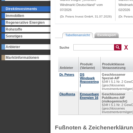
Windmarkt Deutschland“ vom
Windmark
Direktinvestments
07/2026
02/2026
Immobilien
(Dr. Peters Invest GmbH, 31.07.2026)
(Dr. Peter
Regenerative Energien
Rohstoffe
Tabellenansicht
Excelexport
Sonstiges
Anbieter
Suche
Marktinformationen
Produkt
Produkt­klasse
Anbieter
(Variante)
Voraus­setzung
Dr. Peters
DS
Geschlossener
Windpark
Spezial-AIF
Repowering
§34f I S.1 Nr. 2 Gew
I
(geschlossenes
Investmentvermögen
ÖkoRenta
Erneuerbare
Geschlossener
Energien 16
Publikums-AIF
(risikogemischt)
§34f I S.1 Nr. 2 Gew
(geschlossenes
Investmentvermögen
Fußnoten & Zeichenerkläru