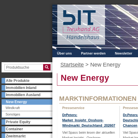
Über uns
Partner werden
Newsletter
Startseite
>
New Energy
New Energy
Alle Produkte
Immobilien Inland
Immobilien Ausland
MARKTINFORMATIONEN
New Energy
Windkraft
Presseservice
Pressese
Sonstiges
DrPeters:
Dr.Peter
Market_Insight_Onshore-
Deutschl
Private Equity
Windmarkt_Deutschland_202607
Chancen
Container
Viel Spass beim lesen der aktuellen
Viel Spas
Zweitmarkt
Market Insight: „Onshore-
Market In