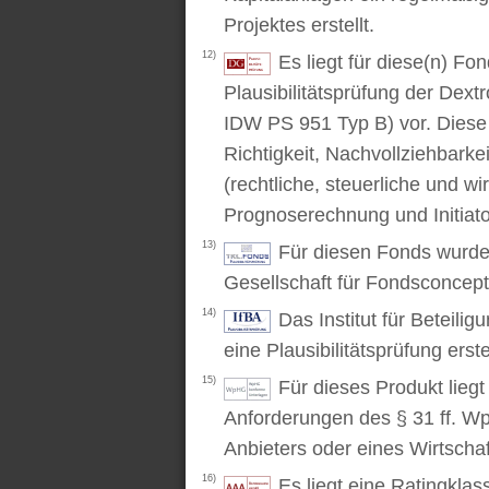
Projektes erstellt.
12)
Es liegt für diese(n) F
Plausibilitätsprüfung der Dex
IDW PS 951 Typ B) vor. Diese P
Richtigkeit, Nachvollziehbarke
(rechtliche, steuerliche und wi
Prognoserechnung und Initiato
13)
Für diesen Fonds wurde 
Gesellschaft für Fondsconcep
14)
Das Institut für Beteili
eine Plausibilitätsprüfung erstel
15)
Für dieses Produkt lieg
Anforderungen des § 31 ff. W
Anbieters oder eines Wirtschaf
16)
Es liegt eine Ratingkl