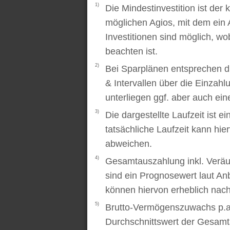
1)
Die Mindestinvestition ist der
möglichen Agios, mit dem ein 
Investitionen sind möglich, wo
beachten ist.
2)
Bei Sparplänen entsprechen d
& Intervallen über die Einzah
unterliegen ggf. aber auch ei
3)
Die dargestellte Laufzeit ist e
tatsächliche Laufzeit kann hi
abweichen.
4)
Gesamtauszahlung inkl. Veräu
sind ein Prognosewert laut An
können hiervon erheblich nac
5)
Brutto-Vermögenszuwachs p.a..
Durchschnittswert der Gesamt