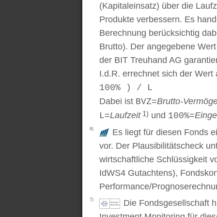
(Kapitaleinsatz) über die Laufz
Produkte verbessern. Es handel
Berechnung berücksichtig dabe
Brutto). Der angegebene Wert
der BIT Treuhand AG garantier
I.d.R. errechnet sich der Wert
100% ) / L
Dabei ist
=
Brutto-Vermög
BVZ
1)
=
Laufzeit
und
=
Einge
L
100%
6)
Es liegt für diesen Fonds e
vor. Der Plausibilitätscheck u
wirtschaftliche Schlüssigkei
IdWS4 Gutachtens), Fondskon
Performance/Prognoserechnung
7)
Die Fondsgesellschaft 
Investment Monitoring für die