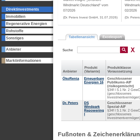
Windmarkt Deutschland“ vom
Windmark
Direktinvestments
07/2026
02/2026
Immobilien
(Dr. Peters Invest GmbH, 31.07.2026)
(Dr. Peter
Regenerative Energien
Rohstoffe
Tabellenansicht
Excelexport
Sonstiges
Anbieter
Suche
Marktinformationen
Produkt
Produkt­klasse
Anbieter
(Variante)
Voraus­setzung
ÖkoRenta
Erneuerbare
Geschlossener
Energien 16
Publikums-AIF
(risikogemischt)
§34f I S.1 Nr. 2 Gew
(geschlossenes
Investmentvermögen
Dr. Peters
DS
Geschlossener
Windpark
Spezial-AIF
Repowering
§34f I S.1 Nr. 2 Gew
I
(geschlossenes
Investmentvermögen
Fußnoten & Zeichenerkläru