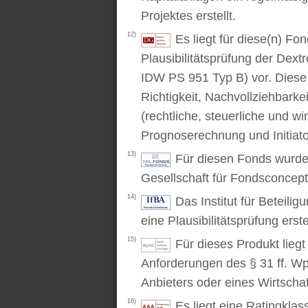
Projektes erstellt.
12)
Es liegt für diese(n) F
Plausibilitätsprüfung der Dex
IDW PS 951 Typ B) vor. Diese P
Richtigkeit, Nachvollziehbarke
(rechtliche, steuerliche und wi
Prognoserechnung und Initiato
13)
Für diesen Fonds wurde 
Gesellschaft für Fondsconcep
14)
Das Institut für Beteili
eine Plausibilitätsprüfung erstel
15)
Für dieses Produkt lieg
Anforderungen des § 31 ff. W
Anbieters oder eines Wirtschaf
16)
Es liegt eine Ratingkl