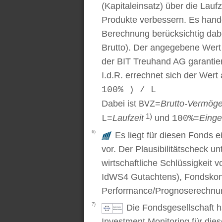
(Kapitaleinsatz) über die Laufz
Produkte verbessern. Es handel
Berechnung berücksichtig dabe
Brutto). Der angegebene Wert
der BIT Treuhand AG garantier
I.d.R. errechnet sich der Wert
100% ) / L
Dabei ist
=
Brutto-Vermög
BVZ
1)
=
Laufzeit
und
=
Einge
L
100%
6)
Es liegt für diesen Fonds e
vor. Der Plausibilitätscheck u
wirtschaftliche Schlüssigkei
IdWS4 Gutachtens), Fondskon
Performance/Prognoserechnung
7)
Die Fondsgesellschaft 
Investment Monitoring für die