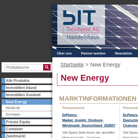
Über uns
Partner werden
Newsletter
Startseite
>
New Energy
New Energy
Alle Produkte
Immobilien Inland
Immobilien Ausland
MARKTINFORMATIONEN
New Energy
Windkraft
Presseservice
Pressese
Sonstiges
DrPeters:
Dr.Peter
Market_Insight_Onshore-
Deutschl
Private Equity
Windmarkt_Deutschland_202607
Chancen
Container
Viel Spass beim lesen der aktuellen
Viel Spas
Zweitmarkt
Market Insight: „Onshore-
Market In