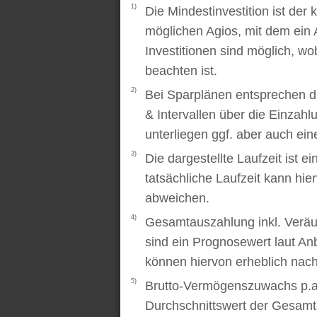
1)
Die Mindestinvestition ist der
möglichen Agios, mit dem ein 
Investitionen sind möglich, wo
beachten ist.
2)
Bei Sparplänen entsprechen d
& Intervallen über die Einzah
unterliegen ggf. aber auch ei
3)
Die dargestellte Laufzeit ist e
tatsächliche Laufzeit kann hi
abweichen.
4)
Gesamtauszahlung inkl. Veräu
sind ein Prognosewert laut An
können hiervon erheblich nac
5)
Brutto-Vermögenszuwachs p.a..
Durchschnittswert der Gesamt