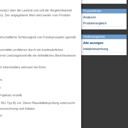
tz) über die Laufzeit und soll die Vergleichbarkeit
Produktfinder
utto). Der angegebene Wert wird weder vom Produkt-
Analysen
Produktvergleich
Stellenangebote
 wirtschaftliche Schlüssigkeit von Fondsprospekt (gemäß
Alle anzeigen
Initiativbewerbung
mittler profitieren durch ein kontinuierliches
ne Leistungskontrolle ein einheitliches Berichtswesen.
zt Intermediäre wirksam bei Ihren
t.
r.
ojektes erstellt.
51 Typ B) vor. Diese Plausibilitätsprüfung untersucht
oserechnung und Initiator.
t.