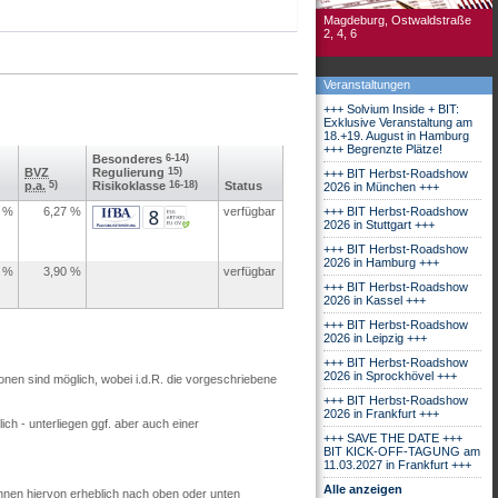
Magdeburg, Ostwaldstraße
2, 4, 6
Veranstaltungen
+++ Solvium Inside + BIT:
Exklusive Veranstaltung am
18.+19. August in Hamburg
+++ Begrenzte Plätze!
Besonderes
6-14)
BVZ
Regulierung
15)
+++ BIT Herbst-Roadshow
p.a.
5)
Risikoklasse
16-18)
Status
2026 in München +++
%
6,27
%
verfügbar
+++ BIT Herbst-Roadshow
2026 in Stuttgart +++
+++ BIT Herbst-Roadshow
2026 in Hamburg +++
%
3,90
%
verfügbar
+++ BIT Herbst-Roadshow
2026 in Kassel +++
+++ BIT Herbst-Roadshow
2026 in Leipzig +++
+++ BIT Herbst-Roadshow
2026 in Sprockhövel +++
ionen sind möglich, wobei i.d.R. die vorgeschriebene
+++ BIT Herbst-Roadshow
2026 in Frankfurt +++
ch - unterliegen ggf. aber auch einer
+++ SAVE THE DATE +++
BIT KICK-OFF-TAGUNG am
11.03.2027 in Frankfurt +++
Alle anzeigen
nnen hiervon erheblich nach oben oder unten