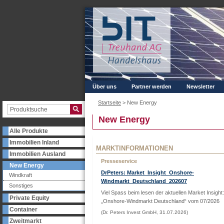
Über uns
Partner werden
Newsletter
Startseite
>
New Energy
New Energy
Alle Produkte
Immobilien Inland
MARKTINFORMATIONEN
Immobilien Ausland
Presseservice
New Energy
DrPeters: Market_Insight_Onshore-
Windkraft
Windmarkt_Deutschland_202607
Sonstiges
Viel Spass beim lesen der aktuellen Market Insight:
Private Equity
„Onshore-Windmarkt Deutschland“ vom 07/2026
Container
(Dr. Peters Invest GmbH, 31.07.2026)
Zweitmarkt