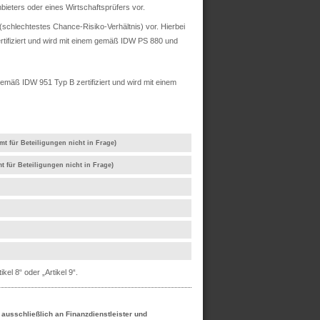
ieters oder eines Wirtschaftsprüfers vor.
chlechtestes Chance-Risiko-Verhältnis) vor. Hierbei
rtifiziert und wird mit einem gemäß IDW PS 880 und
mäß IDW 951 Typ B zertifiziert und wird mit einem
mt für Beteiligungen nicht in Frage)
t für Beteiligungen nicht in Frage)
el 8“ oder „Artikel 9“.
h ausschließlich an Finanzdienstleister und