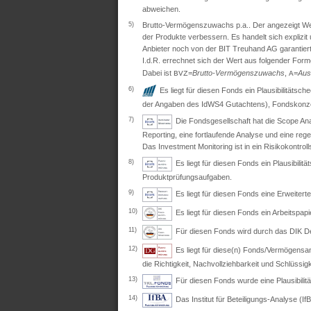
abweichen.
5)
Brutto-Vermögenszuwachs p.a.. Der angezeigt Wert 
der Produkte verbessern. Es handelt sich explizi
Anbieter noch von der BIT Treuhand AG garantiert
I.d.R. errechnet sich der Wert aus folgender Form
Dabei ist
=
Brutto-Vermögenszuwachs
,
=
Aus
BVZ
A
6)
Es liegt für diesen Fonds ein Plausibilitäts
der Angaben des IdWS4 Gutachtens), Fondskonzep
7)
Die Fondsgesellschaft hat die Scope Ana
Reporting, eine fortlaufende Analyse und eine re
Das Investment Monitoring ist in ein Risikokontro
8)
Es liegt für diesen Fonds ein Plausibil
Produktprüfungsaufgaben.
9)
Es liegt für diesen Fonds eine Erweite
10)
Es liegt für diesen Fonds ein Arbeitspapi
11)
Für diesen Fonds wird durch das DIK Deut
12)
Es liegt für diese(n) Fonds/Vermögensan
die Richtigkeit, Nachvollziehbarkeit und Schlüssig
13)
Für diesen Fonds wurde eine Plausibili
14)
Das Institut für Beteiligungs-Analyse (IfB