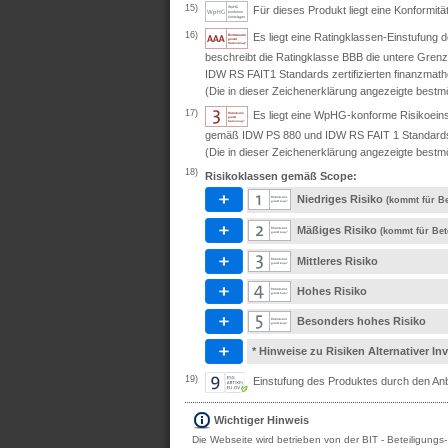
15)
Für dieses Produkt liegt eine Konformit
16)
Es liegt eine Ratingklassen-Einstufung
beschreibt die Ratingklasse BBB die untere Grenz
IDW RS FAIT1 Standards zertifizierten finanzmath
(Die in dieser Zeichenerklärung angezeigte bestmö
17)
Es liegt eine WpHG-konforme Risikoeins
gemäß IDW PS 880 und IDW RS FAIT 1 Standards ze
(Die in dieser Zeichenerklärung angezeigte bestmö
18)
Risikoklassen gemäß Scope:
Niedriges Risiko
(kommt für Be
Mäßiges Risiko
(kommt für Bet
Mittleres Risiko
Hohes Risiko
Besonders hohes Risiko
* Hinweise zu Risiken Alternativer I
19)
Einstufung des Produktes durch den Anbi
Wichtiger Hinweis
Die Webseite wird betrieben von der BIT - Beteiligungs