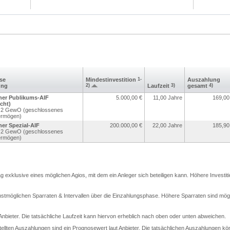
sse
Mindest­investition
1-
Aus­zahlung
ung
2)
Laufzeit
3)
gesamt
4)
ner Publikums-AIF
5.000,00
€
11,00 Jahre
169,00
cht)
r. 2 GewO (geschlossenes
ermögen)
er Spezial-AIF
200.000,00
€
22,00 Jahre
185,90
r. 2 GewO (geschlossenes
ermögen)
rag exklusive eines möglichen Agios, mit dem ein Anleger sich beteiligen kann. Höhere Investit
stmöglichen Sparraten & Intervallen über die Einzahlungsphase. Höhere Sparraten sind mögli
t Anbieter. Die tatsächliche Laufzeit kann hiervon erheblich nach oben oder unten abweichen.
llten Auszahlungen sind ein Prognosewert laut Anbieter. Die tatsächlichen Auszahlungen kö