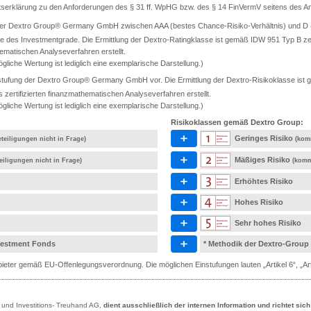
ätserklärung zu den Anforderungen des § 31 ff. WpHG bzw. des § 14 FinVermV seitens des Anb
 der Dextro Group® Germany GmbH zwischen AAA (bestes Chance-Risiko-Verhältnis) und D (s
e des Investmentgrade. Die Ermittlung der Dextro-Ratingklasse ist gemäß IDW 951 Typ B ze
ematischen Analyseverfahren erstellt.
gliche Wertung ist lediglich eine exemplarische Darstellung.)
tufung der Dextro Group® Germany GmbH vor. Die Ermittlung der Dextro-Risikoklasse ist ge
rtifizierten finanzmathematischen Analyseverfahren erstellt.
gliche Wertung ist lediglich eine exemplarische Darstellung.)
Risikoklassen gemäß Dextro Group:
Geringes Risiko
teiligungen nicht in Frage)
(kom
Mäßiges Risiko
eiligungen nicht in Frage)
(komm
Erhöhtes Risiko
Hohes Risiko
Sehr hohes Risiko
nvestment Fonds
* Methodik der Dextro-Group
eter gemäß EU-Offenlegungsverordnung. Die möglichen Einstufungen lauten „Artikel 6“, „Artik
- und Investitions- Treuhand AG,
dient ausschließlich der internen Information und richtet sic