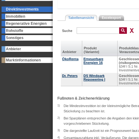
Direktinvestments
Immobilien
Tabellenansicht
Excelexport
Regenerative Energien
Rohstoffe
Suche
Sonstiges
Produkt
Produkt­kla
Anbieter
Anbieter
(Variante)
Voraus­setz
ÖkoRenta
Erneuerbare
Geschlosse
Marktinformationen
Energien 16
(risikogemis
§34f I S.1 N
Investmentv
Dr. Peters
DS Windpark
Geschlossen
Repowering I
§34f I S.1 N
Investmentv
Fußnoten & Zeichenerklärung
1)
Die Mindestinvestition ist der kleinstmögliche Bet
Stückelung zu beachten ist.
2)
Bei Sparplänen entsprechen die Angaben den klein
vorgeschriebenen Stückelung.
3)
Die dargestellte Laufzeit ist ein Prognosewert lau
4)
Gesamtauszahlung inkl. Veräußerung. Die dargeste