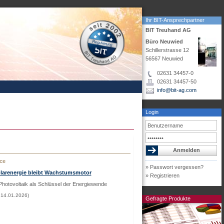
Ihr BIT-Ansprechpartner
BIT Treuhand AG
Büro Neuwied
Schillerstrasse 12
56567 Neuwied
02631 34457-0
02631 34457-50
info@bit-ag.com
Login
ce
» Passwort vergessen?
olarenergie bleibt Wachstumsmotor
» Registrieren
Photovoltaik als Schlüssel der Energiewende
 14.01.2026)
Gefragte Produkte