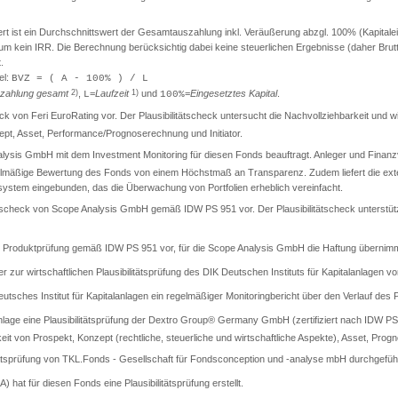
ist ein Durchschnittswert der Gesamtauszahlung inkl. Veräußerung abzgl. 100% (Kapitaleinsa
t um kein IRR. Die Berechnung berücksichtig dabei keine steuerlichen Ergebnisse (daher Br
.
el:
BVZ = ( A - 100% ) / L
zahlung gesamt
2)
,
=
Laufzeit
1)
und
=
Eingesetztes Kapital
.
L
100%
check von Feri EuroRating vor. Der Plausibilitätscheck untersucht die Nachvollziehbarkeit und
t, Asset, Performance/Prognoserechnung und Initiator.
lysis GmbH mit dem Investment Monitoring für diesen Fonds beauftragt. Anleger und Finanzver
gelmäßige Bewertung des Fonds von einem Höchstmaß an Transparenz. Zudem liefert die exter
llsystem eingebunden, das die Überwachung von Portfolien erheblich vereinfacht.
itätscheck von Scope Analysis GmbH gemäß IDW PS 951 vor. Der Plausibilitätscheck unterstüt
rte Produktprüfung gemäß IDW PS 951 vor, für die Scope Analysis GmbH die Haftung übernimm
er zur wirtschaftlichen Plausibilitätsprüfung des DIK Deutschen Instituts für Kapitalanlagen vo
sches Institut für Kapitalanlagen ein regelmäßiger Monitoringbericht über den Verlauf des Pr
lage eine Plausibilitätsprüfung der Dextro Group® Germany GmbH (zertifiziert nach IDW PS 9
keit von Prospekt, Konzept (rechtliche, steuerliche und wirtschaftliche Aspekte), Asset, Progn
tätsprüfung von TKL.Fonds - Gesellschaft für Fondsconception und -analyse mbH durchgeführ
A) hat für diesen Fonds eine Plausibilitätsprüfung erstellt.