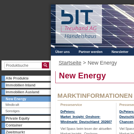
Über uns
Partner werden
Newsletter
Startseite
>
New Energy
New Energy
Alle Produkte
Immobilien Inland
Immobilien Ausland
MARKTINFORMATIONEN
New Energy
Windkraft
Presseservice
Pressese
Sonstiges
DrPeters:
Dr.Peter
Market_Insight_Onshore-
Deutschl
Private Equity
Windmarkt_Deutschland_202607
Chancen
Container
Viel Spass beim lesen der aktuellen
Viel Spas
Zweitmarkt
Market Insight: „Onshore-
Market In