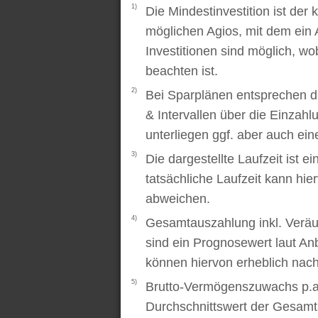
1)
Die Mindestinvestition ist der
möglichen Agios, mit dem ein 
Investitionen sind möglich, wo
beachten ist.
2)
Bei Sparplänen entsprechen d
& Intervallen über die Einzah
unterliegen ggf. aber auch ei
3)
Die dargestellte Laufzeit ist e
tatsächliche Laufzeit kann hi
abweichen.
4)
Gesamtauszahlung inkl. Veräu
sind ein Prognosewert laut An
können hiervon erheblich nac
5)
Brutto-Vermögenszuwachs p.a..
Durchschnittswert der Gesamt