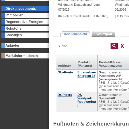
Windmarkt Deutschland“ vom
Windmark
Direktinvestments
07/2026
02/2026
Immobilien
(Dr. Peters Invest GmbH, 31.07.2026)
(Dr. Peter
Regenerative Energien
Rohstoffe
Tabellenansicht
Excelexport
Sonstiges
Anbieter
Suche
Marktinformationen
Produkt
Produkt­klasse
Anbieter
(Variante)
Voraus­setzung
ÖkoRenta
Erneuerbare
Geschlossener
Energien 16
Publikums-AIF
(risikogemischt)
§34f I S.1 Nr. 2 Gew
(geschlossenes
Investmentvermögen
Dr. Peters
DS
Geschlossener
Windpark
Spezial-AIF
Repowering
§34f I S.1 Nr. 2 Gew
I
(geschlossenes
Investmentvermögen
Fußnoten & Zeichenerkläru