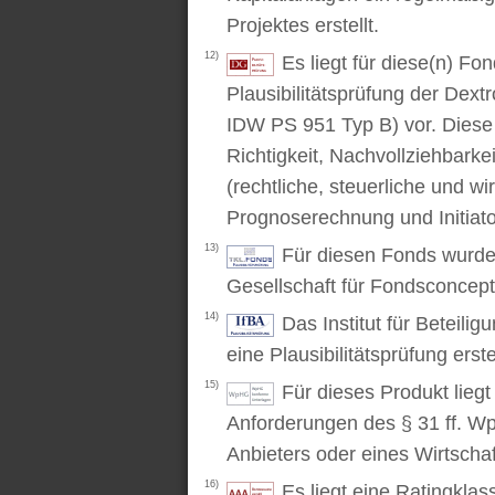
Projektes erstellt.
12)
Es liegt für diese(n) F
Plausibilitätsprüfung der Dex
IDW PS 951 Typ B) vor. Diese P
Richtigkeit, Nachvollziehbarke
(rechtliche, steuerliche und wi
Prognoserechnung und Initiato
13)
Für diesen Fonds wurde 
Gesellschaft für Fondsconcep
14)
Das Institut für Beteili
eine Plausibilitätsprüfung erstel
15)
Für dieses Produkt lieg
Anforderungen des § 31 ff. W
Anbieters oder eines Wirtschaf
16)
Es liegt eine Ratingkl