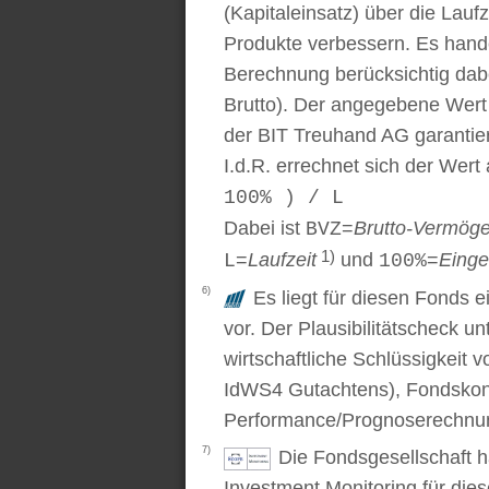
(Kapitaleinsatz) über die Laufz
Produkte verbessern. Es handel
Berechnung berücksichtig dabe
Brutto). Der angegebene Wert
der BIT Treuhand AG garantier
I.d.R. errechnet sich der Wert
100% ) / L
Dabei ist
=
Brutto-Vermög
BVZ
1)
=
Laufzeit
und
=
Einge
L
100%
6)
Es liegt für diesen Fonds e
vor. Der Plausibilitätscheck u
wirtschaftliche Schlüssigkei
IdWS4 Gutachtens), Fondskon
Performance/Prognoserechnung
7)
Die Fondsgesellschaft 
Investment Monitoring für die