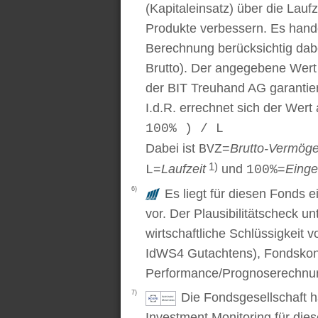
(Kapitaleinsatz) über die Laufz
Produkte verbessern. Es handel
Berechnung berücksichtig dabe
Brutto). Der angegebene Wert
der BIT Treuhand AG garantier
I.d.R. errechnet sich der Wert
100% ) / L
Dabei ist
=
Brutto-Vermög
BVZ
1)
=
Laufzeit
und
=
Einge
L
100%
6)
Es liegt für diesen Fonds e
vor. Der Plausibilitätscheck u
wirtschaftliche Schlüssigkei
IdWS4 Gutachtens), Fondskon
Performance/Prognoserechnung
7)
Die Fondsgesellschaft 
Investment Monitoring für die