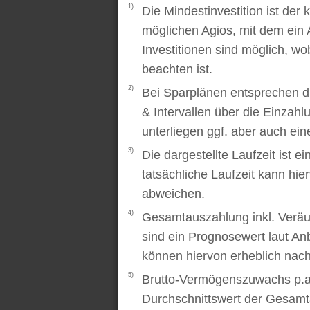
1)
Die Mindestinvestition ist der
möglichen Agios, mit dem ein 
Investitionen sind möglich, wo
beachten ist.
2)
Bei Sparplänen entsprechen d
& Intervallen über die Einzah
unterliegen ggf. aber auch ei
3)
Die dargestellte Laufzeit ist e
tatsächliche Laufzeit kann hi
abweichen.
4)
Gesamtauszahlung inkl. Veräu
sind ein Prognosewert laut An
können hiervon erheblich nac
5)
Brutto-Vermögenszuwachs p.a..
Durchschnittswert der Gesamt