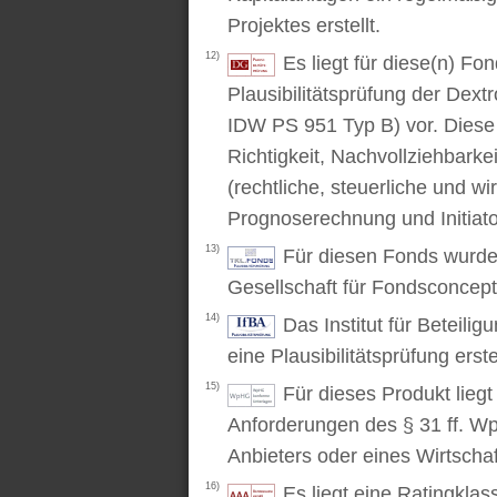
Projektes erstellt.
12)
Es liegt für diese(n) F
Plausibilitätsprüfung der Dex
IDW PS 951 Typ B) vor. Diese P
Richtigkeit, Nachvollziehbarke
(rechtliche, steuerliche und wi
Prognoserechnung und Initiato
13)
Für diesen Fonds wurde 
Gesellschaft für Fondsconcep
14)
Das Institut für Beteili
eine Plausibilitätsprüfung erstel
15)
Für dieses Produkt lieg
Anforderungen des § 31 ff. W
Anbieters oder eines Wirtschaf
16)
Es liegt eine Ratingkl