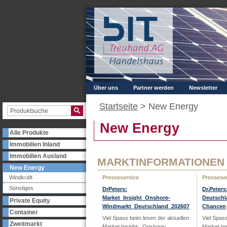
Über uns
Partner werden
Newsletter
Startseite
>
New Energy
New Energy
Alle Produkte
Immobilien Inland
Immobilien Ausland
MARKTINFORMATIONEN
New Energy
Windkraft
Presseservice
Pressese
Sonstiges
DrPeters:
Dr.Peter
Market_Insight_Onshore-
Deutschl
Private Equity
Windmarkt_Deutschland_202607
Chancen
Container
Viel Spass beim lesen der aktuellen
Viel Spas
Zweitmarkt
Market Insight: „Onshore-
Market In