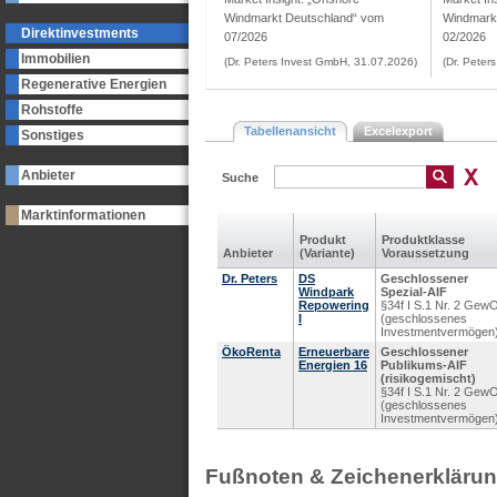
Windmarkt Deutschland“ vom
Windmark
Direktinvestments
07/2026
02/2026
Immobilien
(Dr. Peters Invest GmbH, 31.07.2026)
(Dr. Peter
Regenerative Energien
Rohstoffe
Tabellenansicht
Excelexport
Sonstiges
Anbieter
Suche
Marktinformationen
Produkt
Produkt­klasse
Anbieter
(Variante)
Voraus­setzung
Dr. Peters
DS
Geschlossener
Windpark
Spezial-AIF
Repowering
§34f I S.1 Nr. 2 Gew
I
(geschlossenes
Investmentvermögen
ÖkoRenta
Erneuerbare
Geschlossener
Energien 16
Publikums-AIF
(risikogemischt)
§34f I S.1 Nr. 2 Gew
(geschlossenes
Investmentvermögen
Fußnoten & Zeichenerkläru