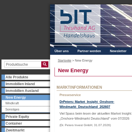
Über uns
Partner werden
Newsletter
Startseite
>
New Energy
New Energy
Alle Produkte
Immobilien Inland
MARKTINFORMATIONEN
Immobilien Ausland
Presseservice
New Energy
DrPeters: Market_Insight_Onshore-
Windkraft
Windmarkt_Deutschland_202607
Sonstiges
Viel Spass beim lesen der aktuellen Market Insight:
Private Equity
„Onshore-Windmarkt Deutschland“ vom 07/2026
Container
(Dr. Peters Invest GmbH, 31.07.2026)
Zweitmarkt