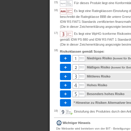
15)
Für dieses Produkt liegt eine Konformit
16)
Es liegt eine Ratingklassen-Einstufung
beschreibt die Ratingklasse BBB die untere Grenz
IDW RS FAIT1 Standards zertifizierten finanzmath
(Die in dieser Zeichenerklärung angezeigte bestmö
17)
Es liegt eine WpHG-konforme Risikoeins
gemäß IDW PS 880 und IDW RS FAIT 1 Standards ze
(Die in dieser Zeichenerklärung angezeigte bestmö
18)
Risikoklassen gemäß Scope:
Niedriges Risiko
(kommt für Be
Mäßiges Risiko
(kommt für Bet
Mittleres Risiko
Hohes Risiko
Besonders hohes Risiko
* Hinweise zu Risiken Alternativer I
19)
Einstufung des Produktes durch den Anbi
Wichtiger Hinweis
Die Webseite wird betrieben von der BIT - Beteiligungs