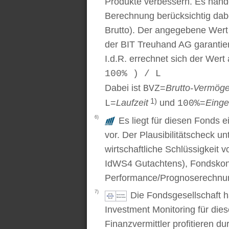
Produkte verbessern. Es handel
Berechnung berücksichtig dabe
Brutto). Der angegebene Wert
der BIT Treuhand AG garantier
I.d.R. errechnet sich der Wert
100% ) / L
Dabei ist
=
Brutto-Vermög
BVZ
1)
=
Laufzeit
und
=
Einge
L
100%
6)
Es liegt für diesen Fonds e
vor. Der Plausibilitätscheck u
wirtschaftliche Schlüssigkei
IdWS4 Gutachtens), Fondskon
Performance/Prognoserechnung
7)
Die Fondsgesellschaft 
Investment Monitoring für die
Finanzvermittler profitieren du