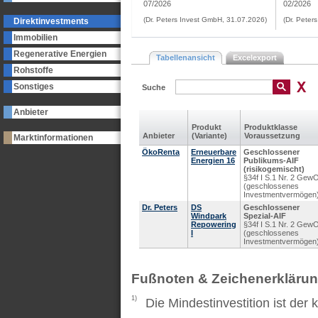
07/2026
02/2026
(Dr. Peters Invest GmbH, 31.07.2026)
(Dr. Peter
Direktinvestments
Immobilien
Regenerative Energien
Tabellenansicht
Excelexport
Rohstoffe
Sonstiges
Suche
Anbieter
Produkt
Produkt­klasse
Anbieter
(Variante)
Voraus­setzung
Marktinformationen
ÖkoRenta
Erneuerbare
Geschlossener
Energien 16
Publikums-AIF
(risikogemischt)
§34f I S.1 Nr. 2 Gew
(geschlossenes
Investmentvermögen
Dr. Peters
DS
Geschlossener
Windpark
Spezial-AIF
Repowering
§34f I S.1 Nr. 2 Gew
I
(geschlossenes
Investmentvermögen
Fußnoten & Zeichenerkläru
1)
Die Mindestinvestition ist der