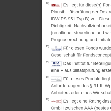
12)
Es liegt für diese(n) F
Plausibilitätsprüfung der Dex
IDW PS 951 Typ B) vor. Diese P
Richtigkeit, Nachvollziehbarke
(rechtliche, steuerliche und wi
Prognoserechnung und Initiato
13)
Für diesen Fonds wurde 
Gesellschaft für Fondsconcep
14)
Das Institut für Beteili
eine Plausibilitätsprüfung erstel
15)
Für dieses Produkt lieg
Anforderungen des § 31 ff. W
Anbieters oder eines Wirtschaf
16)
Es liegt eine Ratingkl
GmbH zwischen AAA (bestes C