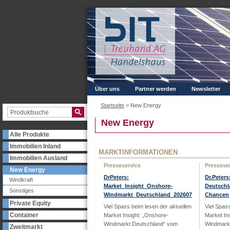
Über uns
Partner werden
Newsletter
Startseite
>
New Energy
New Energy
Alle Produkte
Immobilien Inland
MARKTINFORMATIONEN
Immobilien Ausland
Presseservice
Pressese
New Energy
DrPeters:
Dr.Peter
Windkraft
Market_Insight_Onshore-
Deutschl
Sonstiges
Windmarkt_Deutschland_202607
Chancen
Private Equity
Viel Spass beim lesen der aktuellen
Viel Spas
Container
Market Insight: „Onshore-
Market In
Windmarkt Deutschland“ vom
Windmark
Zweitmarkt