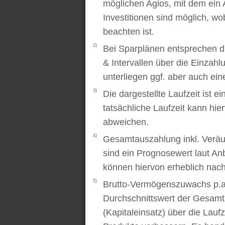
möglichen Agios, mit dem ein 
Investitionen sind möglich, wo
beachten ist.
2)
Bei Sparplänen entsprechen d
& Intervallen über die Einzah
unterliegen ggf. aber auch ei
3)
Die dargestellte Laufzeit ist e
tatsächliche Laufzeit kann hi
abweichen.
4)
Gesamtauszahlung inkl. Veräu
sind ein Prognosewert laut An
können hiervon erheblich nac
5)
Brutto-Vermögenszuwachs p.a..
Durchschnittswert der Gesamt
(Kapitaleinsatz) über die Laufz