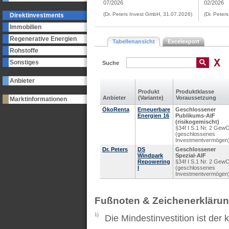
07/2026
02/2026
(Dr. Peters Invest GmbH, 31.07.2026)
(Dr. Peter
Direktinvestments
Immobilien
Regenerative Energien
Tabellenansicht
Excelexport
Rohstoffe
Sonstiges
Suche
Anbieter
Produkt
Produkt­klasse
Anbieter
(Variante)
Voraus­setzung
Marktinformationen
ÖkoRenta
Erneuerbare
Geschlossener
Energien 16
Publikums-AIF
(risikogemischt)
§34f I S.1 Nr. 2 Gew
(geschlossenes
Investmentvermögen
Dr. Peters
DS
Geschlossener
Windpark
Spezial-AIF
Repowering
§34f I S.1 Nr. 2 Gew
I
(geschlossenes
Investmentvermögen
Fußnoten & Zeichenerkläru
1)
Die Mindestinvestition ist der