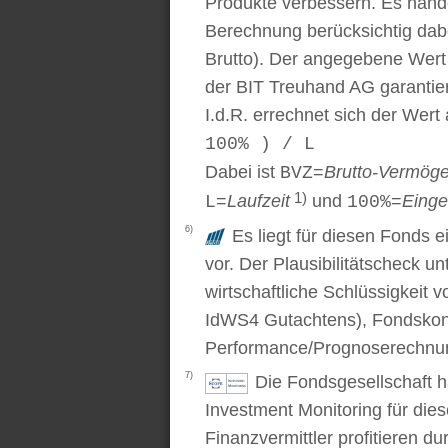
Produkte verbessern. Es handel
Berechnung berücksichtig dabe
Brutto). Der angegebene Wert
der BIT Treuhand AG garantier
I.d.R. errechnet sich der Wert
100% ) / L
Dabei ist
=
Brutto-Vermög
BVZ
1)
=
Laufzeit
und
=
Einge
L
100%
6)
Es liegt für diesen Fonds e
vor. Der Plausibilitätscheck u
wirtschaftliche Schlüssigkei
IdWS4 Gutachtens), Fondskon
Performance/Prognoserechnung
7)
Die Fondsgesellschaft 
Investment Monitoring für die
Finanzvermittler profitieren du