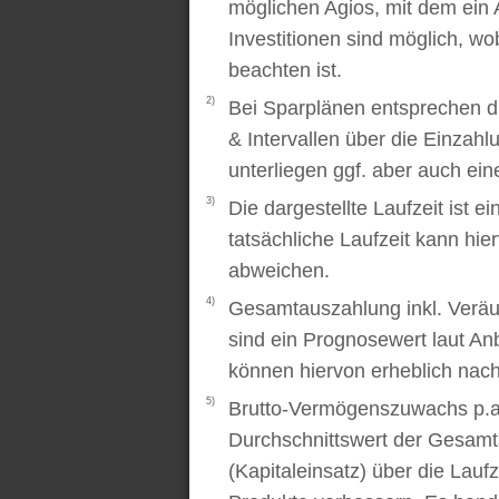
möglichen Agios, mit dem ein 
Investitionen sind möglich, wo
beachten ist.
2)
Bei Sparplänen entsprechen d
& Intervallen über die Einzah
unterliegen ggf. aber auch ei
3)
Die dargestellte Laufzeit ist e
tatsächliche Laufzeit kann hi
abweichen.
4)
Gesamtauszahlung inkl. Veräu
sind ein Prognosewert laut An
können hiervon erheblich nac
5)
Brutto-Vermögenszuwachs p.a..
Durchschnittswert der Gesamt
(Kapitaleinsatz) über die Laufz