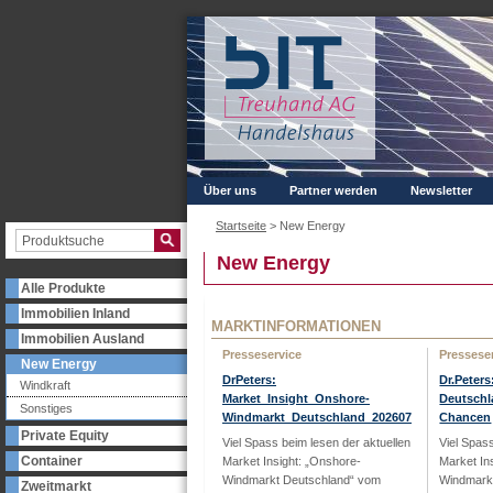
Über uns
Partner werden
Newsletter
Startseite
>
New Energy
New Energy
Alle Produkte
Immobilien Inland
MARKTINFORMATIONEN
Immobilien Ausland
Presseservice
Pressese
New Energy
DrPeters:
Dr.Peter
Windkraft
Market_Insight_Onshore-
Deutschl
Sonstiges
Windmarkt_Deutschland_202607
Chancen
Private Equity
Viel Spass beim lesen der aktuellen
Viel Spas
Container
Market Insight: „Onshore-
Market In
Windmarkt Deutschland“ vom
Windmark
Zweitmarkt