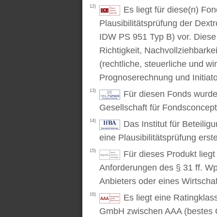
12)
Es liegt für diese(n) F
Plausibilitätsprüfung der Dex
IDW PS 951 Typ B) vor. Diese P
Richtigkeit, Nachvollziehbarke
(rechtliche, steuerliche und wi
Prognoserechnung und Initiato
13)
Für diesen Fonds wurde 
Gesellschaft für Fondsconcep
14)
Das Institut für Beteili
eine Plausibilitätsprüfung erstel
15)
Für dieses Produkt lieg
Anforderungen des § 31 ff. W
Anbieters oder eines Wirtschaf
16)
Es liegt eine Ratingkl
GmbH zwischen AAA (bestes C