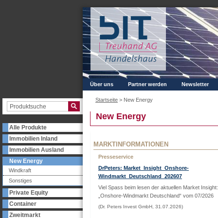
Über uns
Partner werden
Newsletter
Startseite
>
New Energy
New Energy
Alle Produkte
Immobilien Inland
MARKTINFORMATIONEN
Immobilien Ausland
Presseservice
New Energy
DrPeters: Market_Insight_Onshore-
Windkraft
Windmarkt_Deutschland_202607
Sonstiges
Viel Spass beim lesen der aktuellen Market Insight:
Private Equity
„Onshore-Windmarkt Deutschland“ vom 07/2026
Container
(Dr. Peters Invest GmbH, 31.07.2026)
Zweitmarkt