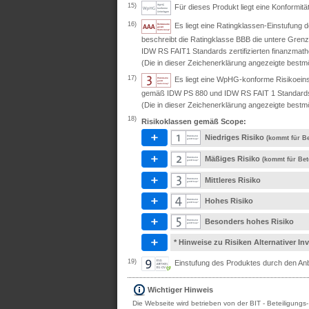
15)
Für dieses Produkt liegt eine Konformit
16)
Es liegt eine Ratingklassen-Einstufung
beschreibt die Ratingklasse BBB die untere Grenz
IDW RS FAIT1 Standards zertifizierten finanzmath
(Die in dieser Zeichenerklärung angezeigte bestmö
17)
Es liegt eine WpHG-konforme Risikoeins
gemäß IDW PS 880 und IDW RS FAIT 1 Standards ze
(Die in dieser Zeichenerklärung angezeigte bestmö
18)
Risikoklassen gemäß Scope:
Niedriges Risiko
(kommt für Be
Mäßiges Risiko
(kommt für Bet
Mittleres Risiko
Hohes Risiko
Besonders hohes Risiko
* Hinweise zu Risiken Alternativer I
19)
Einstufung des Produktes durch den Anbi
Wichtiger Hinweis
Die Webseite wird betrieben von der BIT - Beteiligungs