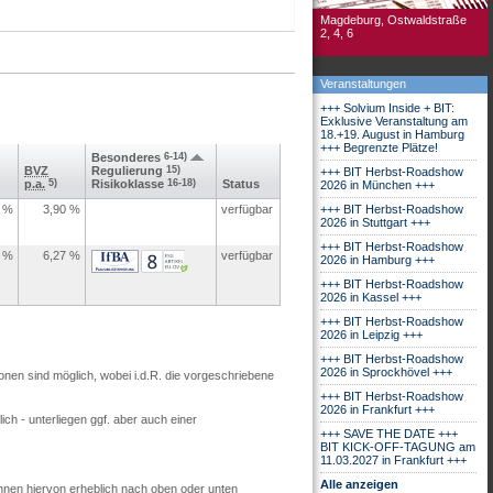
Magdeburg, Ostwaldstraße
2, 4, 6
Veranstaltungen
+++ Solvium Inside + BIT:
Exklusive Veranstaltung am
18.+19. August in Hamburg
+++ Begrenzte Plätze!
Besonderes
6-14)
BVZ
Regulierung
15)
+++ BIT Herbst-Roadshow
p.a.
5)
Risikoklasse
16-18)
Status
2026 in München +++
%
3,90
%
verfügbar
+++ BIT Herbst-Roadshow
2026 in Stuttgart +++
+++ BIT Herbst-Roadshow
%
6,27
%
verfügbar
2026 in Hamburg +++
+++ BIT Herbst-Roadshow
2026 in Kassel +++
+++ BIT Herbst-Roadshow
2026 in Leipzig +++
+++ BIT Herbst-Roadshow
2026 in Sprockhövel +++
ionen sind möglich, wobei i.d.R. die vorgeschriebene
+++ BIT Herbst-Roadshow
2026 in Frankfurt +++
ch - unterliegen ggf. aber auch einer
+++ SAVE THE DATE +++
BIT KICK-OFF-TAGUNG am
11.03.2027 in Frankfurt +++
Alle anzeigen
nnen hiervon erheblich nach oben oder unten