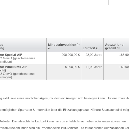
sse
Mindest­investition
1-
Aus­zahlung
ung
2)
Laufzeit
3)
gesamt
4)
er Spezial-AIF
200.000,00
€
22,00 Jahre
185,90
r. 2 GewO (geschlossenes
ermögen)
ner Publikums-AIF
5.000,00
€
11,00 Jahre
169,00
cht)
r. 2 GewO (geschlossenes
ermögen)
rag exklusive eines möglichen Agios, mit dem ein Anleger sich beteiligen kann. Höhere Investit
stmöglichen Sparraten & Intervallen über die Einzahlungsphase. Höhere Sparraten sind mögli
t Anbieter. Die tatsächliche Laufzeit kann hiervon erheblich nach oben oder unten abweichen.
llten Auszahlungen sind ein Prognosewert laut Anbieter. Die tatsächlichen Auszahlungen kö