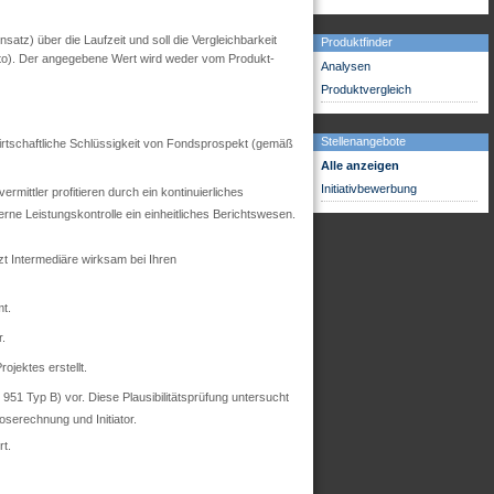
tz) über die Laufzeit und soll die Vergleichbarkeit
Produktfinder
utto). Der angegebene Wert wird weder vom Produkt-
Analysen
Produktvergleich
Stellenangebote
 wirtschaftliche Schlüssigkeit von Fondsprospekt (gemäß
Alle anzeigen
Initiativbewerbung
mittler profitieren durch ein kontinuierliches
ne Leistungskontrolle ein einheitliches Berichtswesen.
zt Intermediäre wirksam bei Ihren
t.
r.
ojektes erstellt.
51 Typ B) vor. Diese Plausibilitätsprüfung untersucht
oserechnung und Initiator.
t.