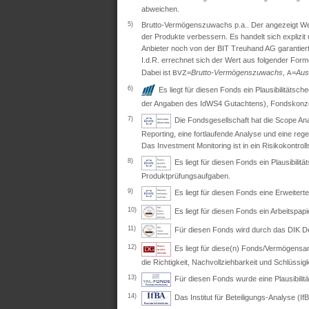
abweichen.
5)
Brutto-Vermögenszuwachs p.a.. Der angezeigt Wert 
der Produkte verbessern. Es handelt sich explizi
Anbieter noch von der BIT Treuhand AG garantiert
I.d.R. errechnet sich der Wert aus folgender Form
Dabei ist
=
Brutto-Vermögenszuwachs
,
=
Aus
BVZ
A
6)
Es liegt für diesen Fonds ein Plausibilitäts
der Angaben des IdWS4 Gutachtens), Fondskonzep
7)
Die Fondsgesellschaft hat die Scope Ana
Reporting, eine fortlaufende Analyse und eine re
Das Investment Monitoring ist in ein Risikokontro
8)
Es liegt für diesen Fonds ein Plausibil
Produktprüfungsaufgaben.
9)
Es liegt für diesen Fonds eine Erweite
10)
Es liegt für diesen Fonds ein Arbeitspapi
11)
Für diesen Fonds wird durch das DIK Deut
12)
Es liegt für diese(n) Fonds/Vermögensan
die Richtigkeit, Nachvollziehbarkeit und Schlüssig
13)
Für diesen Fonds wurde eine Plausibili
14)
Das Institut für Beteiligungs-Analyse (IfB