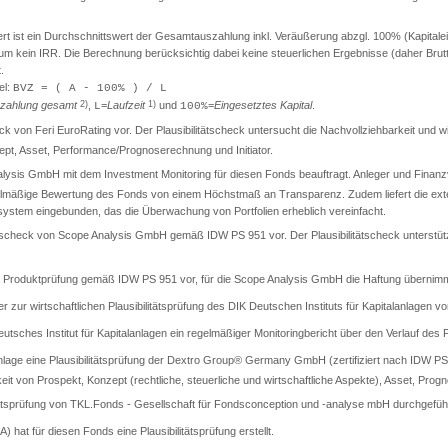
ist ein Durchschnittswert der Gesamtauszahlung inkl. Veräußerung abzgl. 100% (Kapitaleinsa
t um kein IRR. Die Berechnung berücksichtig dabei keine steuerlichen Ergebnisse (daher Br
.
el:
BVZ = ( A - 100% ) / L
zahlung gesamt
2)
,
=
Laufzeit
1)
und
=
Eingesetztes Kapital
.
L
100%
check von Feri EuroRating vor. Der Plausibilitätscheck untersucht die Nachvollziehbarkeit und
t, Asset, Performance/Prognoserechnung und Initiator.
lysis GmbH mit dem Investment Monitoring für diesen Fonds beauftragt. Anleger und Finanzver
gelmäßige Bewertung des Fonds von einem Höchstmaß an Transparenz. Zudem liefert die exter
llsystem eingebunden, das die Überwachung von Portfolien erheblich vereinfacht.
itätscheck von Scope Analysis GmbH gemäß IDW PS 951 vor. Der Plausibilitätscheck unterstüt
rte Produktprüfung gemäß IDW PS 951 vor, für die Scope Analysis GmbH die Haftung übernimm
er zur wirtschaftlichen Plausibilitätsprüfung des DIK Deutschen Instituts für Kapitalanlagen vo
sches Institut für Kapitalanlagen ein regelmäßiger Monitoringbericht über den Verlauf des Pr
lage eine Plausibilitätsprüfung der Dextro Group® Germany GmbH (zertifiziert nach IDW PS 9
keit von Prospekt, Konzept (rechtliche, steuerliche und wirtschaftliche Aspekte), Asset, Progn
tätsprüfung von TKL.Fonds - Gesellschaft für Fondsconception und -analyse mbH durchgeführ
A) hat für diesen Fonds eine Plausibilitätsprüfung erstellt.