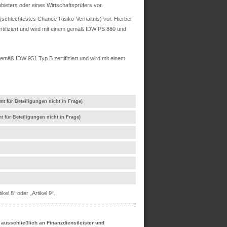
ieters oder eines Wirtschaftsprüfers vor.
chlechtestes Chance-Risiko-Verhältnis) vor. Hierbei
rtifiziert und wird mit einem gemäß IDW PS 880 und
mäß IDW 951 Typ B zertifiziert und wird mit einem
mt für Beteiligungen nicht in Frage)
t für Beteiligungen nicht in Frage)
el 8“ oder „Artikel 9“.
h ausschließlich an Finanzdienstleister und