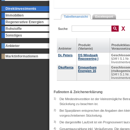
Direktinvestments
Immobilien
Tabellenansicht
Excelexport
Regenerative Energien
Rohstoffe
Suche
Sonstiges
Produkt
Produkt­kla
Anbieter
Anbieter
(Variante)
Voraus­setz
Dr. Peters
DS Windpark
Geschlossen
Marktinformationen
Repowering I
§34f I S.1 N
Investmentv
ÖkoRenta
Erneuerbare
Geschlosse
Energien 16
(risikogemis
§34f I S.1 N
Investmentv
Fußnoten & Zeichenerklärung
1)
Die Mindestinvestition ist der kleinstmögliche Bet
Stückelung zu beachten ist.
2)
Bei Sparplänen entsprechen die Angaben den klein
vorgeschriebenen Stückelung.
3)
Die dargestellte Laufzeit ist ein Prognosewert lau
4)
Gesamtauszahlung inkl. Veräußerung. Die dargeste