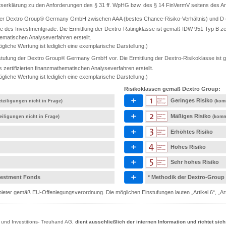
ätserklärung zu den Anforderungen des § 31 ff. WpHG bzw. des § 14 FinVermV seitens des Anb
 der Dextro Group® Germany GmbH zwischen AAA (bestes Chance-Risiko-Verhältnis) und D (s
e des Investmentgrade. Die Ermittlung der Dextro-Ratingklasse ist gemäß IDW 951 Typ B ze
ematischen Analyseverfahren erstellt.
gliche Wertung ist lediglich eine exemplarische Darstellung.)
tufung der Dextro Group® Germany GmbH vor. Die Ermittlung der Dextro-Risikoklasse ist ge
rtifizierten finanzmathematischen Analyseverfahren erstellt.
gliche Wertung ist lediglich eine exemplarische Darstellung.)
Risikoklassen gemäß Dextro Group:
Geringes Risiko
teiligungen nicht in Frage)
(kom
Mäßiges Risiko
eiligungen nicht in Frage)
(komm
Erhöhtes Risiko
Hohes Risiko
Sehr hohes Risiko
nvestment Fonds
* Methodik der Dextro-Group
eter gemäß EU-Offenlegungsverordnung. Die möglichen Einstufungen lauten „Artikel 6“, „Artik
- und Investitions- Treuhand AG,
dient ausschließlich der internen Information und richtet sic