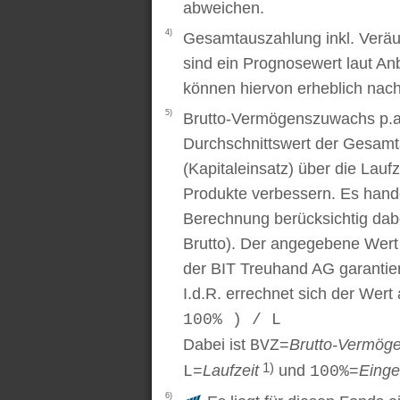
abweichen.
4)
Gesamtauszahlung inkl. Veräu
sind ein Prognosewert laut An
können hiervon erheblich nac
5)
Brutto-Vermögenszuwachs p.a..
Durchschnittswert der Gesamt
(Kapitaleinsatz) über die Laufz
Produkte verbessern. Es handel
Berechnung berücksichtig dabe
Brutto). Der angegebene Wert
der BIT Treuhand AG garantier
I.d.R. errechnet sich der Wert
100% ) / L
Dabei ist
=
Brutto-Vermög
BVZ
1)
=
Laufzeit
und
=
Einge
L
100%
6)