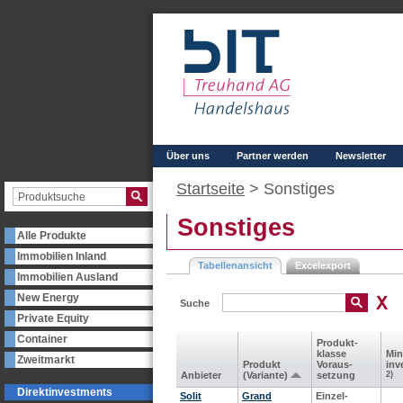
Über uns
Partner werden
Newsletter
Startseite
>
Sonstiges
Sonstiges
Alle Produkte
Immobilien Inland
Tabellenansicht
Excelexport
Immobilien Ausland
New Energy
Suche
Private Equity
Container
Produkt­
klasse
Min
Zweitmarkt
Produkt
Voraus­
inv
Anbieter
(Variante)
setzung
2)
Direktinvestments
Solit
Grand
Einzel-