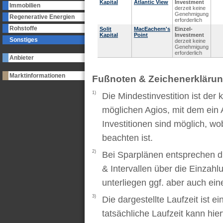
Kapital
Atlantic View
Investment
Immobilien
derzeit keine
Genehmigung
Regenerative Energien
erforderlich
Rohstoffe
Solit
MacEachern's
Einzel-
Kapital
Point
Investment
Sonstiges
derzeit keine
Genehmigung
erforderlich
Anbieter
Marktinformationen
Fußnoten & Zeichenerkläru
1)
Die Mindestinvestition ist der
möglichen Agios, mit dem ein 
Investitionen sind möglich, wo
beachten ist.
2)
Bei Sparplänen entsprechen d
& Intervallen über die Einzah
unterliegen ggf. aber auch ei
3)
Die dargestellte Laufzeit ist e
tatsächliche Laufzeit kann hi