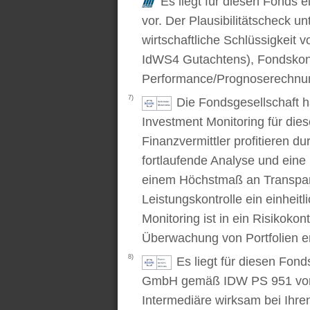
Es liegt für diesen Fonds e
vor. Der Plausibilitätscheck u
wirtschaftliche Schlüssigkei
IdWS4 Gutachtens), Fondskon
Performance/Prognoserechnung
7)
Die Fondsgesellschaft 
Investment Monitoring für die
Finanzvermittler profitieren du
fortlaufende Analyse und ein
einem Höchstmaß an Transpare
Leistungskontrolle ein einhei
Monitoring ist in ein Risikoko
Überwachung von Portfolien er
8)
Es liegt für diesen Fond
GmbH gemäß IDW PS 951 vor. D
Intermediäre wirksam bei Ihr