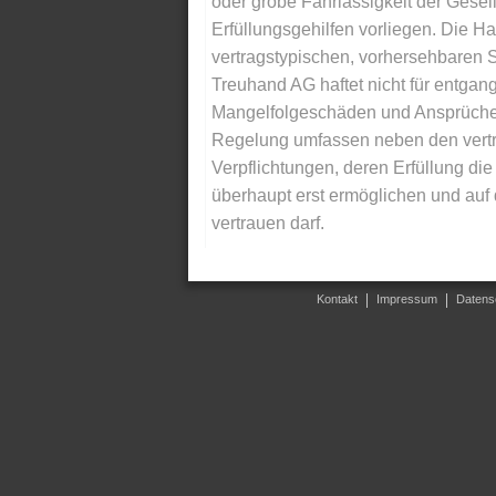
oder grobe Fahrlässigkeit der Gesells
Erfüllungsgehilfen vorliegen. Die Ha
vertragstypischen, vorhersehbaren S
Treuhand AG haftet nicht für entga
Mangelfolgeschäden und Ansprüche Dr
Regelung umfassen neben den vertra
Verpflichtungen, deren Erfüllung d
überhaupt erst ermöglichen und auf
vertrauen darf.
Kontakt
Impressum
Datens