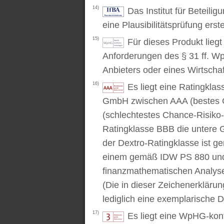
14)
Das Institut für Beteili
eine Plausibilitätsprüfung erstel
15)
Für dieses Produkt lieg
Anforderungen des § 31 ff. W
Anbieters oder eines Wirtschaf
16)
Es liegt eine Ratingkl
GmbH zwischen AAA (bestes C
(schlechtestes Chance-Risiko-V
Ratingklasse BBB die untere 
der Dextro-Ratingklasse ist ge
einem gemäß IDW PS 880 und 
finanzmathematischen Analysev
(Die in dieser Zeichenerkläru
lediglich eine exemplarische D
17)
Es liegt eine WpHG-kon