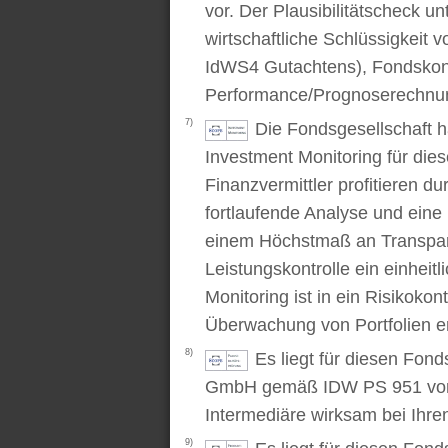
vor. Der Plausibilitätscheck u
wirtschaftliche Schlüssigkei
IdWS4 Gutachtens), Fondskon
Performance/Prognoserechnung
7)
Die Fondsgesellschaft 
Investment Monitoring für die
Finanzvermittler profitieren du
fortlaufende Analyse und ein
einem Höchstmaß an Transpare
Leistungskontrolle ein einhei
Monitoring ist in ein Risikoko
Überwachung von Portfolien er
8)
Es liegt für diesen Fond
GmbH gemäß IDW PS 951 vor. D
Intermediäre wirksam bei Ihr
9)