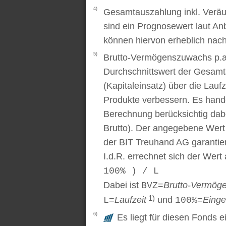
4)
Gesamtauszahlung inkl. Veräu
sind ein Prognosewert laut An
können hiervon erheblich nac
5)
Brutto-Vermögenszuwachs p.a..
Durchschnittswert der Gesamt
(Kapitaleinsatz) über die Laufz
Produkte verbessern. Es handel
Berechnung berücksichtig dabe
Brutto). Der angegebene Wert
der BIT Treuhand AG garantier
I.d.R. errechnet sich der Wert
100% ) / L
Dabei ist
=
Brutto-Vermög
BVZ
1)
=
Laufzeit
und
=
Einge
L
100%
6)
Es liegt für diesen Fonds e