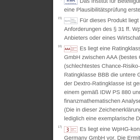
Das Institut für Beteili
eine Plausibilitätsprüfung erstel
15)
Für dieses Produkt lieg
Anforderungen des § 31 ff. W
Anbieters oder eines Wirtschaf
16)
Es liegt eine Ratingkl
GmbH zwischen AAA (bestes C
(schlechtestes Chance-Risiko-V
Ratingklasse BBB die untere 
der Dextro-Ratingklasse ist ge
einem gemäß IDW PS 880 und 
finanzmathematischen Analysev
(Die in dieser Zeichenerkläru
lediglich eine exemplarische D
17)
Es liegt eine WpHG-kon
Germany GmbH vor. Die Ermitt