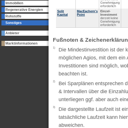
Genehmigung
Immobilien
erforderlich
Regenerative Energien
Solit
MacEachern's
Einzel-
Kapital
Point
Investment
Rohstoffe
derzeit keine
Genehmigung
Sonstiges
erforderlich
Anbieter
Fußnoten & Zeichenerkläru
Marktinformationen
1)
Die Mindestinvestition ist der
möglichen Agios, mit dem ein 
Investitionen sind möglich, wo
beachten ist.
2)
Bei Sparplänen entsprechen d
& Intervallen über die Einzah
unterliegen ggf. aber auch ei
3)
Die dargestellte Laufzeit ist e
tatsächliche Laufzeit kann hi
abweichen.