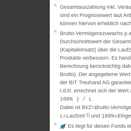
4)
Gesamtauszahlung inkl. Veräu
sind ein Prognosewert laut An
können hiervon erheblich nac
5)
Brutto-Vermögenszuwachs p.a..
Durchschnittswert der Gesamt
(Kapitaleinsatz) über die Laufz
Produkte verbessern. Es handel
Berechnung berücksichtig dabe
Brutto). Der angegebene Wert
der BIT Treuhand AG garantier
I.d.R. errechnet sich der Wert
100% ) / L
Dabei ist
=
Brutto-Vermög
BVZ
1)
=
Laufzeit
und
=
Einge
L
100%
6)
Es liegt für diesen Fonds e