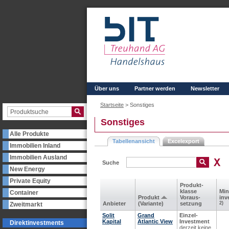
Über uns
Partner werden
Newsletter
Startseite
>
Sonstiges
Sonstiges
Alle Produkte
Tabellenansicht
Excelexport
Immobilien Inland
Immobilien Ausland
Suche
New Energy
Private Equity
Produkt­
klasse
Min
Container
Produkt
Voraus­
inv
Anbieter
(Variante)
setzung
2)
Zweitmarkt
Solit
Grand
Einzel-
Kapital
Atlantic View
Investment
Direktinvestments
derzeit keine