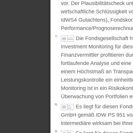
vor. Der Plausibilitätscheck u
wirtschaftliche Schlüssigkei
IdWS4 Gutachtens), Fondskon
Performance/Prognoserechnung
7)
Die Fondsgesellschaft 
Investment Monitoring für die
Finanzvermittler profitieren du
fortlaufende Analyse und ein
einem Höchstmaß an Transpare
Leistungskontrolle ein einhei
Monitoring ist in ein Risikoko
Überwachung von Portfolien er
8)
Es liegt für diesen Fond
GmbH gemäß IDW PS 951 vor. D
Intermediäre wirksam bei Ihr
9)