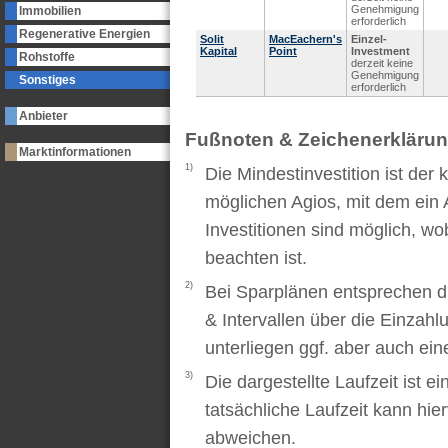
Genehmigung
Immobilien
erforderlich
Regenerative Energien
Solit
MacEachern's
Einzel-
Kapital
Point
Investment
Rohstoffe
derzeit keine
Genehmigung
Sonstiges
erforderlich
Anbieter
Fußnoten & Zeichenerkläru
Marktinformationen
1)
Die Mindestinvestition ist der
möglichen Agios, mit dem ein 
Investitionen sind möglich, wo
beachten ist.
2)
Bei Sparplänen entsprechen d
& Intervallen über die Einzah
unterliegen ggf. aber auch ei
3)
Die dargestellte Laufzeit ist e
tatsächliche Laufzeit kann hi
abweichen.