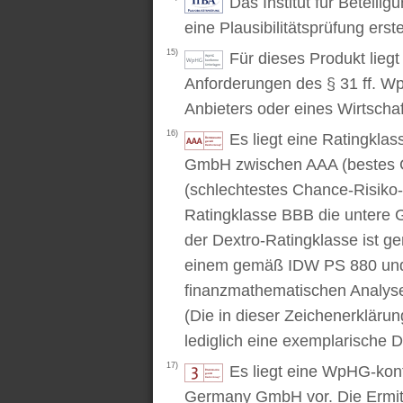
Das Institut für Beteili
eine Plausibilitätsprüfung erstel
15)
Für dieses Produkt lieg
Anforderungen des § 31 ff. W
Anbieters oder eines Wirtschaf
16)
Es liegt eine Ratingkl
GmbH zwischen AAA (bestes C
(schlechtestes Chance-Risiko-V
Ratingklasse BBB die untere 
der Dextro-Ratingklasse ist ge
einem gemäß IDW PS 880 und 
finanzmathematischen Analysev
(Die in dieser Zeichenerkläru
lediglich eine exemplarische D
17)
Es liegt eine WpHG-kon
Germany GmbH vor. Die Ermitt